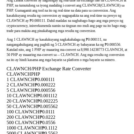
Ang LBank converter ay nagbibigay ng real-time na exchange rate na CLAWNCH at
PHP, na tumutulong sa iyong madaling i-convert ang CLAWNCH(CLAWNCH) sa
PHP. Gumagamit ang tool na ito ng real-time na data para sa conversion. Ang
kasalukuyang resulta ng conversion ay nagpapakita na ang real-time na presyo ng
CLAWNCH ay ₱0.000111. Dahil madalas na nagbabago-bago ang mga presyo ng
cryptocurrency, inirerekumenda namin na tingnan mo muli ang page na ito bago mag-
trade para makita ang pinakabagong mga resulta ng conversion.
Ang 1 CLAWNCH ay kasalukuyang nagkakahalaga ng ₱0.000111, na
nangangahulugang ang pagbili ng 5 CLAWNCH ay babayaran ka ng ₱0.000556.
Katulad nito, ang 1 PHP ay maaaring ma-convert sa 8,990.14238773 CLAWNCH, at
50 PHP ay maaaring ma-convert sa -- CLAWNCH. Ang mga resulta ng conversion
na ito ay hindi kasama ang mga bayarin sa platform o mga bayarin sa minero.
CLAWNCH/PHP Exchange Rate Converter
CLAWNCH
PHP
1 CLAWNCH
₱0.000111
2 CLAWNCH
₱0.000222
5 CLAWNCH
₱0.000556
10 CLAWNCH
₱0.001112
20 CLAWNCH
₱0.002225
50 CLAWNCH
₱0.005562
100 CLAWNCH
₱0.0111
200 CLAWNCH
₱0.0222
500 CLAWNCH
₱0.0556
1000 CLAWNCH
₱0.1112
5000 CLAWNCH
₱0.5562