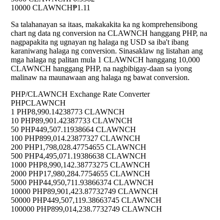
10000 CLAWNCH
₱1.11
Sa talahanayan sa itaas, makakakita ka ng komprehensibong
chart ng data ng conversion na CLAWNCH hanggang PHP, na
nagpapakita ng ugnayan ng halaga ng USD sa iba't ibang
karaniwang halaga ng conversion. Sinasaklaw ng listahan ang
mga halaga ng palitan mula 1 CLAWNCH hanggang 10,000
CLAWNCH hanggang PHP, na nagbibigay-daan sa iyong
malinaw na maunawaan ang halaga ng bawat conversion.
PHP/CLAWNCH Exchange Rate Converter
PHP
CLAWNCH
1 PHP
8,990.14238773 CLAWNCH
10 PHP
89,901.42387733 CLAWNCH
50 PHP
449,507.11938664 CLAWNCH
100 PHP
899,014.23877327 CLAWNCH
200 PHP
1,798,028.47754655 CLAWNCH
500 PHP
4,495,071.19386638 CLAWNCH
1000 PHP
8,990,142.38773275 CLAWNCH
2000 PHP
17,980,284.7754655 CLAWNCH
5000 PHP
44,950,711.93866374 CLAWNCH
10000 PHP
89,901,423.87732749 CLAWNCH
50000 PHP
449,507,119.38663745 CLAWNCH
100000 PHP
899,014,238.7732749 CLAWNCH