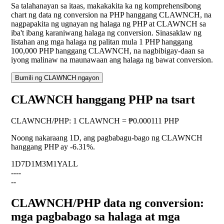
Sa talahanayan sa itaas, makakakita ka ng komprehensibong
chart ng data ng conversion na PHP hanggang CLAWNCH, na
nagpapakita ng ugnayan ng halaga ng PHP at CLAWNCH sa
iba't ibang karaniwang halaga ng conversion. Sinasaklaw ng
listahan ang mga halaga ng palitan mula 1 PHP hanggang
100,000 PHP hanggang CLAWNCH, na nagbibigay-daan sa
iyong malinaw na maunawaan ang halaga ng bawat conversion.
Bumili ng CLAWNCH ngayon
CLAWNCH hanggang PHP na tsart
CLAWNCH
/
PHP
:
1 CLAWNCH = ₱0.000111 PHP
Noong nakaraang 1D, ang pagbabagu-bago ng CLAWNCH
hanggang PHP ay
-6.31%
.
1D
7D
1M
3M
1Y
ALL
--
--
--
CLAWNCH/PHP data ng conversion:
mga pagbabago sa halaga at mga