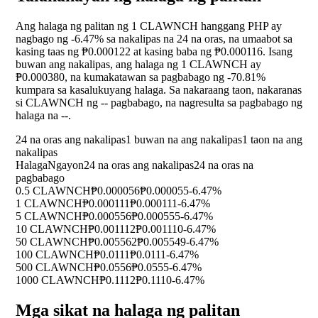
Ang halaga ng palitan ng 1 CLAWNCH hanggang PHP ay
nagbago ng
-6.47%
sa nakalipas na 24 na oras, na umaabot sa
kasing taas ng ₱0.000122 at kasing baba ng ₱0.000116. Isang
buwan ang nakalipas, ang halaga ng 1 CLAWNCH ay
₱0.000380, na kumakatawan sa pagbabago ng
-70.81%
kumpara sa kasalukuyang halaga. Sa nakaraang taon, nakaranas
si CLAWNCH ng
--
pagbabago, na nagresulta sa pagbabago ng
halaga na
--
.
24 na oras ang nakalipas
1 buwan na ang nakalipas
1 taon na ang
nakalipas
Halaga
Ngayon
24 na oras ang nakalipas
24 na oras na
pagbabago
0.5 CLAWNCH
₱0.000056
₱0.000055
-6.47%
1 CLAWNCH
₱0.000111
₱0.000111
-6.47%
5 CLAWNCH
₱0.000556
₱0.000555
-6.47%
10 CLAWNCH
₱0.001112
₱0.001110
-6.47%
50 CLAWNCH
₱0.005562
₱0.005549
-6.47%
100 CLAWNCH
₱0.0111
₱0.0111
-6.47%
500 CLAWNCH
₱0.0556
₱0.0555
-6.47%
1000 CLAWNCH
₱0.1112
₱0.1110
-6.47%
Mga sikat na halaga ng palitan