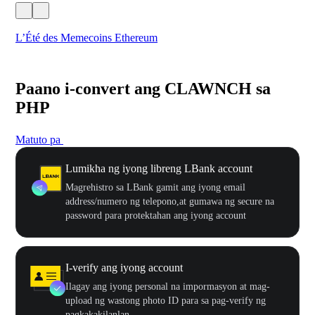
L’Été des Memecoins Ethereum
WO
Paano i-convert ang CLAWNCH sa
PHP
Matuto pa
Lumikha ng iyong libreng LBank account
Magrehistro sa LBank gamit ang iyong email
address/numero ng telepono,at gumawa ng secure na
password para protektahan ang iyong account
I-verify ang iyong account
Ilagay ang iyong personal na impormasyon at mag-
upload ng wastong photo ID para sa pag-verify ng
pagkakakilanlan