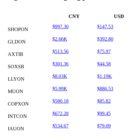
CNY
USD
$997.30
$147.53
SHOPON
$2.66K
$392.80
GLDON
$513.56
$75.97
AXTIB
$301.36
$44.58
SOXSB
$8.03K
$1.19K
LLYON
$5.99K
$886.53
MUON
$580.18
$85.82
COPXON
$672.28
$99.45
INTCON
$534.67
$79.09
IAUON