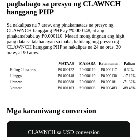
pagbabago sa presyo ng CLAWNCH
hanggang PHP
Sa nakalipas na 7 araw, ang pinakamataas na presyo ng
CLAWNCH hanggang PHP ay ₱0.000148, at ang
pinakamababa ay ₱0.000110. Maaari mong tingnan ang higit
pang data sa talahanayan sa ibaba, kabilang ang presyo ng
CLAWNCH hanggang PHP sa nakalipas na 24 na oras, 30
araw, at 90 araw.
MATAAS
MABABA
Katamtaman
Palitan
Huling 24 na oras
₱0.000122
₱0.000110
₱0.000117
-6.32%
1 linggo
₱0.000148
₱0.000110
₱0.000130
-17.12%
1 buwan
₱0.000388
₱0.000093
₱0.000181
-71.32%
3 buwan
₱0.001103
₱0.000093
₱0.000483
-89.46%
Mga karaniwang conversion
CLAWNCH sa USD conversion