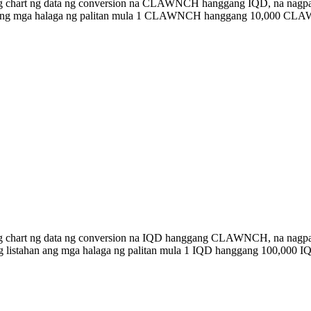
ong chart ng data ng conversion na CLAWNCH hanggang IQD, na nagpap
han ang mga halaga ng palitan mula 1 CLAWNCH hanggang 10,000 CL
bong chart ng data ng conversion na IQD hanggang CLAWNCH, na na
w ng listahan ang mga halaga ng palitan mula 1 IQD hanggang 100,0