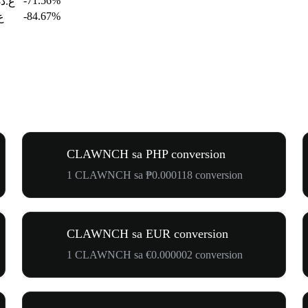
-71.56%
ع.د0.004118
-84.67%
ع.د
CLAWNCH sa PHP conversion
1 CLAWNCH sa ₱0.000118 conversion
CLAWNCH sa EUR conversion
1 CLAWNCH sa €0.000002 conversion