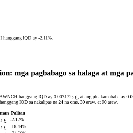
H hanggang IQD ay
-2.11%
.
n: mga pagbabago sa halaga at mga pa
ع.د0.002505. Maaari mong tingnan ang higit pang data sa
nggang IQD sa nakalipas na 24 na oras, 30 araw, at 90 araw.
aman
Palitan
-2.12%
ع.د0.002564
-18.44%
ع.د0.002861