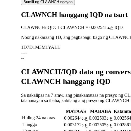
Bumili ng CLAWNCH ngayon
CLAWNCH hanggang IQD na tsart
CLAWNCH
/
IQD
:
1 CLAWNCH = ع.د0.002541 IQD
Noong nakaraang 1D, ang pagbabagu-bago ng CLAWNC
1D
7D
1M
3M
1Y
ALL
--
--
--
CLAWNCH/IQD data ng conversio
CLAWNCH hanggang IQD
Sa nakalipas na 7 araw, ang pinakamataas na presyo ng CLAWNCH hanggang IQD ay ع.د0.003172, at ang pinakamababa ay 
talahanayan sa ibaba, kabilang ang presyo ng CLAWNCH ha
MATAAS
MABABA
Katamt
Huling 24 na oras
ع.د0.002503
ع.د0.002644
1 linggo
ع.د0.002505
ع.د0.003172