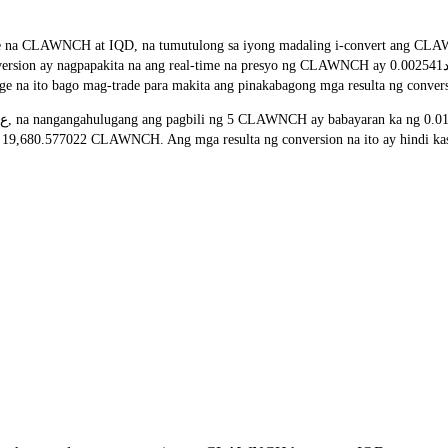
rate na CLAWNCH at IQD, na tumutulong sa iyong madaling i-convert ang C
 real-time na presyo ng CLAWNCH ay ع.د0.002541. Dahil madalas na nagbabago-bago ang mga presyo ng
ge na ito bago mag-trade para makita ang pinakabagong mga resulta ng conver
,680.577022 CLAWNCH. Ang mga resulta ng conversion na ito ay hindi kasa