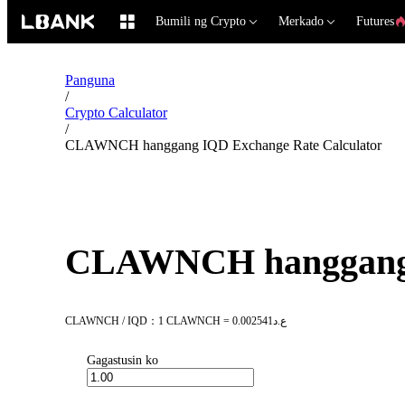
Bumili ng Crypto
Merkado
Futures
Panguna
/
Crypto Calculator
/
CLAWNCH hanggang IQD Exchange Rate Calculator
CLAWNCH hanggang I
CLAWNCH / IQD：1 CLAWNCH = ع.د0.002541
Gagastusin ko