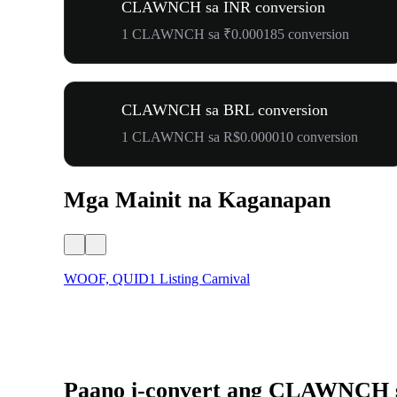
CLAWNCH sa INR conversion
1 CLAWNCH sa ₹0.000185 conversion
CLAWNCH sa BRL conversion
1 CLAWNCH sa R$0.000010 conversion
Mga Mainit na Kaganapan
WOOF, QUID1 Listing Carnival
Paano i-convert ang CLAWNCH 