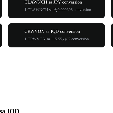
CLAWNCH sa JPY conversion
1 CLAWNCH sa 円0.000306 conversion
CRWVON sa IQD conversion
1 CRWVON sa ع.د115.55K conversion
sa IQD