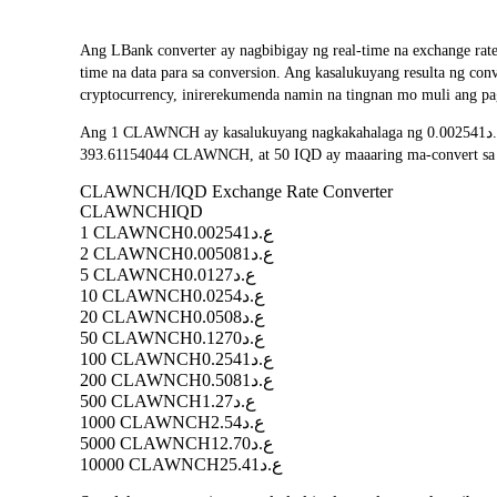
Ang LBank converter ay nagbibigay ng real-time na exchange 
time na data para sa conversion. Ang kasalukuyang resulta ng conversion ay nagpapakita na ang
cryptocurrency, inirerekumenda namin na tingnan mo muli ang pa
Ang 1 CLAWNCH ay kasalukuyang nagkakahalaga ng ع.د0.002541, na nangangahulugang ang pagbili ng 5 CLAWNCH ay babayaran ka ng ع.د0.0127. Katulad nito, ang 1 IQD ay maaaring ma-convert sa
393.61154044 CLAWNCH, at 50 IQD ay maaaring ma-convert sa 19
CLAWNCH/IQD Exchange Rate Converter
CLAWNCH
IQD
1 CLAWNCH
ع.د0.002541
2 CLAWNCH
ع.د0.005081
5 CLAWNCH
ع.د0.0127
10 CLAWNCH
ع.د0.0254
20 CLAWNCH
ع.د0.0508
50 CLAWNCH
ع.د0.1270
100 CLAWNCH
ع.د0.2541
200 CLAWNCH
ع.د0.5081
500 CLAWNCH
ع.د1.27
1000 CLAWNCH
ع.د2.54
5000 CLAWNCH
ع.د12.70
10000 CLAWNCH
ع.د25.41