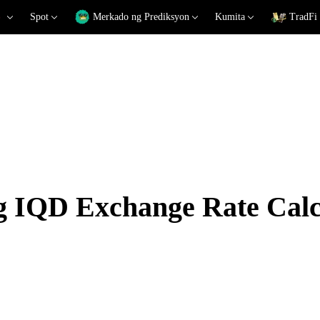
Spot
Merkado ng Prediksyon
Kumita
TradFi
QD Exchange Rate Calc