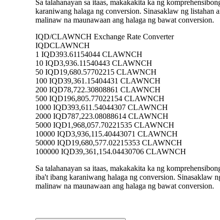
Sa talahanayan sa itaas, makakakita ka ng komprehensib
karaniwang halaga ng conversion. Sinasaklaw ng lista
malinaw na maunawaan ang halaga ng bawat conversion.
IQD/CLAWNCH Exchange Rate Converter
IQD
CLAWNCH
1 IQD
393.61154044 CLAWNCH
10 IQD
3,936.11540443 CLAWNCH
50 IQD
19,680.57702215 CLAWNCH
100 IQD
39,361.15404431 CLAWNCH
200 IQD
78,722.30808861 CLAWNCH
500 IQD
196,805.77022154 CLAWNCH
1000 IQD
393,611.54044307 CLAWNCH
2000 IQD
787,223.08088614 CLAWNCH
5000 IQD
1,968,057.70221535 CLAWNCH
10000 IQD
3,936,115.40443071 CLAWNCH
50000 IQD
19,680,577.02215353 CLAWNCH
100000 IQD
39,361,154.04430706 CLAWNCH
Sa talahanayan sa itaas, makakakita ka ng komprehensi
iba't ibang karaniwang halaga ng conversion. Sinasakla
malinaw na maunawaan ang halaga ng bawat conversion.