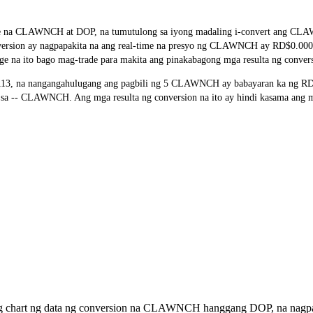
rate na CLAWNCH at DOP, na tumutulong sa iyong madaling i-convert ang 
conversion ay nagpapakita na ang real-time na presyo ng CLAWNCH ay RD$0.00
ge na ito bago mag-trade para makita ang pinakabagong mga resulta ng conver
, na nangangahulugang ang pagbili ng 5 CLAWNCH ay babayaran ka ng RD$0
-- CLAWNCH. Ang mga resulta ng conversion na ito ay hindi kasama ang mga
ong chart ng data ng conversion na CLAWNCH hanggang DOP, na nagpap