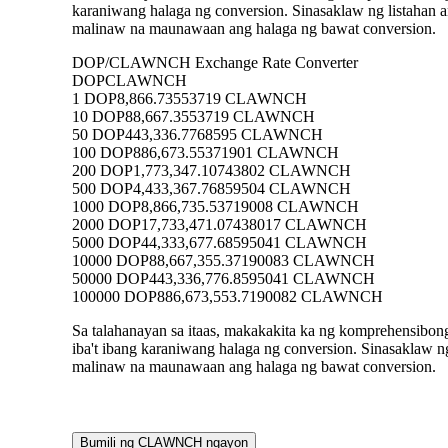
karaniwang halaga ng conversion. Sinasaklaw ng lista
malinaw na maunawaan ang halaga ng bawat conversion.
DOP/CLAWNCH Exchange Rate Converter
DOP
CLAWNCH
1 DOP
8,866.73553719 CLAWNCH
10 DOP
88,667.3553719 CLAWNCH
50 DOP
443,336.7768595 CLAWNCH
100 DOP
886,673.55371901 CLAWNCH
200 DOP
1,773,347.10743802 CLAWNCH
500 DOP
4,433,367.76859504 CLAWNCH
1000 DOP
8,866,735.53719008 CLAWNCH
2000 DOP
17,733,471.07438017 CLAWNCH
5000 DOP
44,333,677.68595041 CLAWNCH
10000 DOP
88,667,355.37190083 CLAWNCH
50000 DOP
443,336,776.8595041 CLAWNCH
100000 DOP
886,673,553.7190082 CLAWNCH
Sa talahanayan sa itaas, makakakita ka ng komprehens
iba't ibang karaniwang halaga ng conversion. Sinasakla
malinaw na maunawaan ang halaga ng bawat conversion.
Bumili ng CLAWNCH ngayon