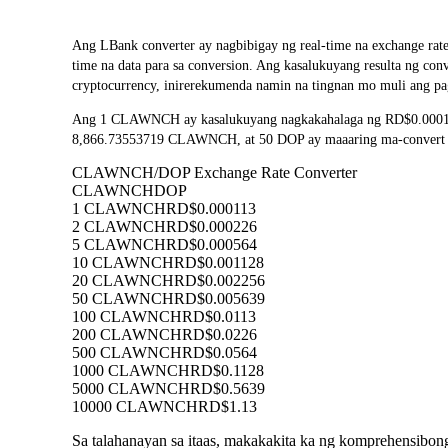
Ang LBank converter ay nagbibigay ng real-time na exchange 
time na data para sa conversion. Ang kasalukuyang resulta ng 
cryptocurrency, inirerekumenda namin na tingnan mo muli ang pa
Ang 1 CLAWNCH ay kasalukuyang nagkakahalaga ng RD$0.000113
8,866.73553719 CLAWNCH, at 50 DOP ay maaaring ma-convert sa 
CLAWNCH/DOP Exchange Rate Converter
CLAWNCH
DOP
1 CLAWNCH
RD$0.000113
2 CLAWNCH
RD$0.000226
5 CLAWNCH
RD$0.000564
10 CLAWNCH
RD$0.001128
20 CLAWNCH
RD$0.002256
50 CLAWNCH
RD$0.005639
100 CLAWNCH
RD$0.0113
200 CLAWNCH
RD$0.0226
500 CLAWNCH
RD$0.0564
1000 CLAWNCH
RD$0.1128
5000 CLAWNCH
RD$0.5639
10000 CLAWNCH
RD$1.13
Sa talahanayan sa itaas, makakakita ka ng komprehensib