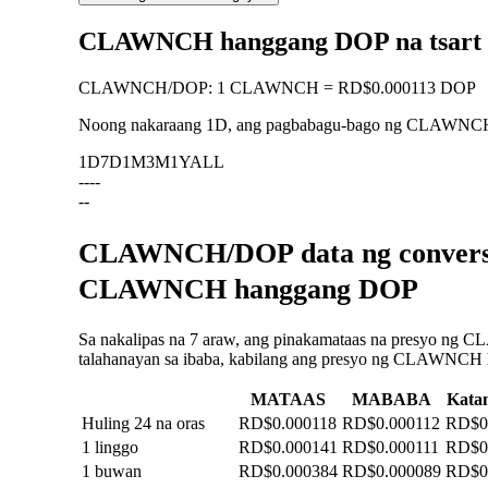
CLAWNCH hanggang DOP na tsart
CLAWNCH
/
DOP
:
1 CLAWNCH = RD$0.000113 DOP
Noong nakaraang 1D, ang pagbabagu-bago ng CLAWNC
1D
7D
1M
3M
1Y
ALL
--
--
--
CLAWNCH/DOP data ng conversio
CLAWNCH hanggang DOP
Sa nakalipas na 7 araw, ang pinakamataas na presyo ng
talahanayan sa ibaba, kabilang ang presyo ng CLAWNCH ha
MATAAS
MABABA
Kata
Huling 24 na oras
RD$0.000118
RD$0.000112
RD$0
1 linggo
RD$0.000141
RD$0.000111
RD$0
1 buwan
RD$0.000384
RD$0.000089
RD$0