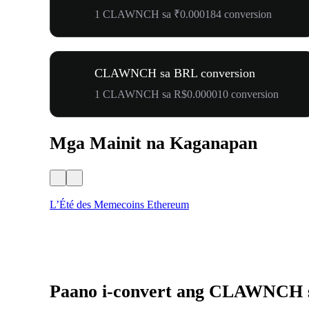
1 CLAWNCH sa ₹0.000184 conversion
CLAWNCH sa BRL conversion
1 CLAWNCH sa R$0.000010 conversion
Mga Mainit na Kaganapan
L’Été des Memecoins Ethereum
Paano i-convert ang CLAWNCH