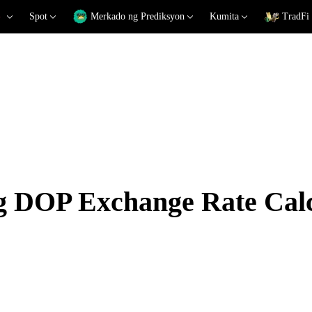
Spot
Merkado ng Prediksyon
Kumita
TradFi
OP Exchange Rate Calc