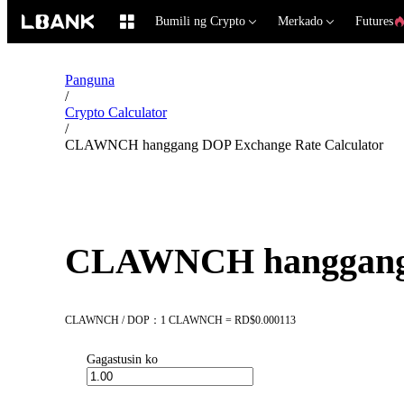
Bumili ng Crypto
Merkado
Futures
Panguna
/
Crypto Calculator
/
CLAWNCH hanggang DOP Exchange Rate Calculator
CLAWNCH hanggang D
CLAWNCH / DOP：1 CLAWNCH = RD$0.000113
Gagastusin ko