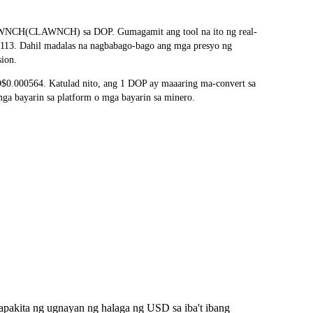
CLAWNCH(CLAWNCH) sa DOP. Gumagamit ang tool na ito ng real-
0113. Dahil madalas na nagbabago-bago ang mga presyo ng
sion.
.000564. Katulad nito, ang 1 DOP ay maaaring ma-convert sa
 bayarin sa platform o mga bayarin sa minero.
akita ng ugnayan ng halaga ng USD sa iba't ibang