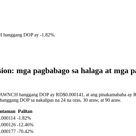
H hanggang DOP ay
-1.82%
.
n: mga pagbabago sa halaga at mga pa
 CLAWNCH hanggang DOP ay RD$0.000141, at ang pinakamababa ay RD$
nggang DOP sa nakalipas na 24 na oras, 30 araw, at 90 araw.
mtaman
Palitan
.000114
-1.82%
.000126
-12.46%
.000177
-70.42%