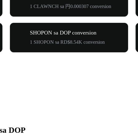
1 CLAWNCH sa 円0.000307 conversion
SHOPON sa DOP conversion
1 SHOPON sa RD$8.54K conversion
 sa DOP