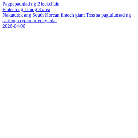
Pagpapaunlad ng Blockchain
Fintech ng Timog Korea
N
a
k
a
t
u
t
o
k
a
n
g
S
o
u
t
h
K
o
r
e
a
n
f
i
n
t
e
c
h
g
i
a
n
t
T
o
s
s
s
a
p
a
g
l
u
l
u
n
s
a
d
n
g
s
a
r
i
l
i
n
g
c
r
y
p
t
o
c
u
r
r
e
n
c
y
:
u
l
a
t
2026-04-06