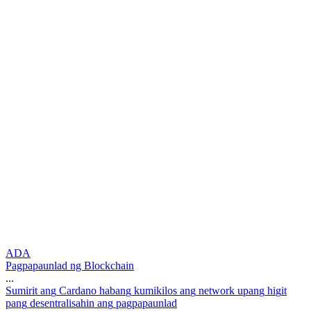
ADA
Pagpapaunlad ng Blockchain
...
S
u
m
i
r
i
t
a
n
g
C
a
r
d
a
n
o
h
a
b
a
n
g
k
u
m
i
k
i
l
o
s
a
n
g
n
e
t
w
o
r
k
u
p
a
n
g
h
i
g
i
t
p
a
n
g
d
e
s
e
n
t
r
a
l
i
s
a
h
i
n
a
n
g
p
a
g
p
a
p
a
u
n
l
a
d