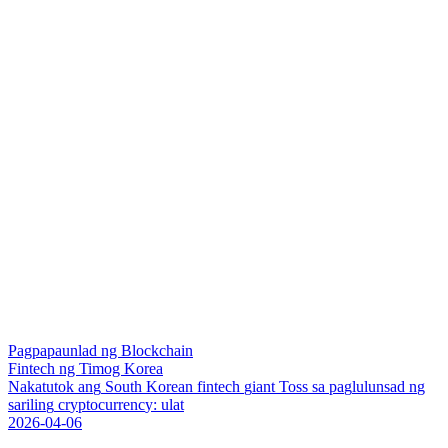
Pagpapaunlad ng Blockchain
Fintech ng Timog Korea
N
a
k
a
t
u
t
o
k
a
n
g
S
o
u
t
h
K
o
r
e
a
n
f
i
n
t
e
c
h
g
i
a
n
t
T
o
s
s
s
a
p
a
g
l
u
l
u
n
s
a
d
n
g
s
a
r
i
l
i
n
g
c
r
y
p
t
o
c
u
r
r
e
n
c
y
:
u
l
a
t
2026-04-06