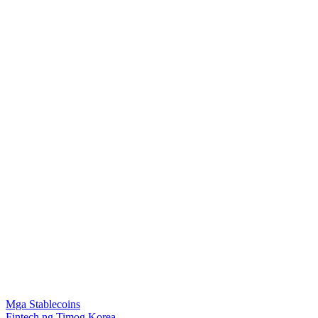
Mga Stablecoins
Fintech ng Timog Korea