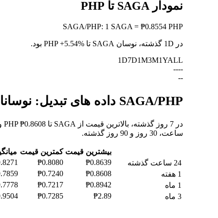
نمودار SAGA تا PHP
SAGA
/
PHP
:
1 SAGA = ₱0.8554 PHP
در 1D گذشته، نوسان SAGA تا PHP
+5.54%
بود.
1D
7D
1M
3M
1Y
ALL
--
--
--
SAGA/PHP داده های تبدیل: نوسانات ارزش و تغییرات قیمت از SAGA به PHP
ساعت، 30 روز و 90 روز گذشته.
بیشترین قیمت
کمترین قیمت
میانگ
.8271
₱0.8080
₱0.8639
24 ساعت گذشته
.7859
₱0.7240
₱0.8608
1 هفته
.7778
₱0.7217
₱0.8942
1 ماه
.9504
₱0.7285
₱2.89
3 ماه