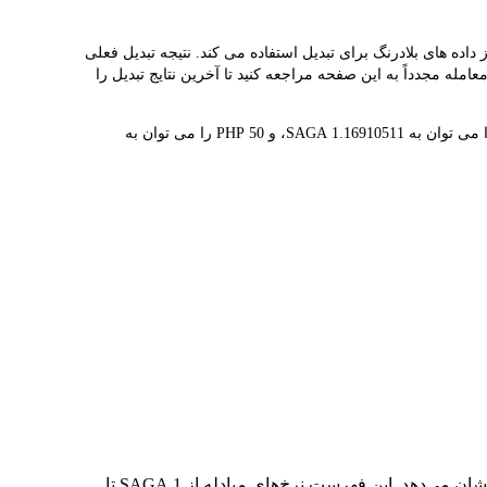
می دهد و به شما کمک می کند به راحتی SAGA(SAGA) را به PHP تبدیل کنید. این ابزار از داده های بلادرنگ برای تبدیل استفاده می کند. نتیجه تبدیل فعلی
کنیم قبل از معامله مجدداً به این صفحه مراجعه کنید تا آخرین نتایج تبدیل را
1 SAGA در حال حاضر با ₱0.8554 ارزش گذاری شده است، به این معنی که خرید 5 SAGA برای شما هزینه ₱4.28 دارد. به طور مشابه، 1 PHP را می توان به 1.16910511 SAGA، و 50 PHP را می توان به
در جدول بالا، نمودار داده‌های تبدیل جامع SAGA به PHP را مشاهده می‌کنید که رابطه ارزش دلار را در مقادیر مختلف تبدیل رایج نشان می‌دهد. این فهرست نرخ‌های مبادله از 1 SAGA تا