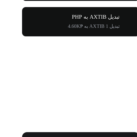
تبدیل AXTIB به PHP
تبدیل 1 AXTIB به ₱4.60K
کارناوال لیست شد