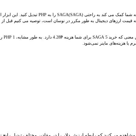
مبدل LBank نرخ مبادله بلادرنگ SAGA و PHP را ارائه 
‌زمان SAGA ₱0.8554 است. از آنجایی که قیمت ارزهای دیجیتال به طور مکرر در نوسان است، توصیه می 