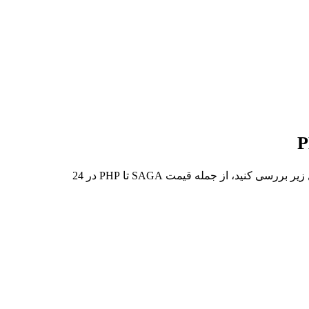
در 7 روز گذشته، بالاترین قیمت از SAGA تا PHP ₱0.8608 و کمترین آن ₱0.7240 بوده است. می‌توانید داده‌های بیشتری را در جدول زیر بررسی کنید، از جمله قیمت SAGA تا PHP در 24