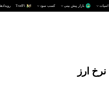
اسپات
بازار پیش بینی
کسب سود
TradFi
رویدادها