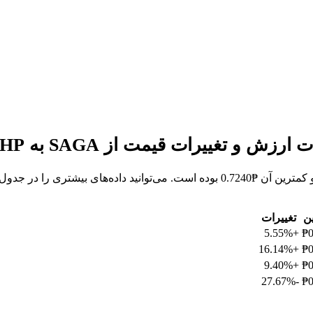
ین
تغییرات
+5.55%
₱0
+16.14%
₱0
+9.40%
₱0
-27.67%
₱0