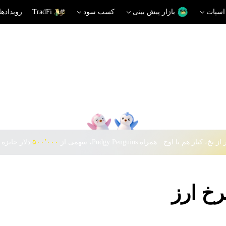
اسپات
بازار پیش بینی
کسب سود
TradFi
رویدادها
 یخ، کنار هم تا اوج · همراه Pudgy Penguins، سهمی از
۵۰۰٬۰۰۰
دلار جایزه 