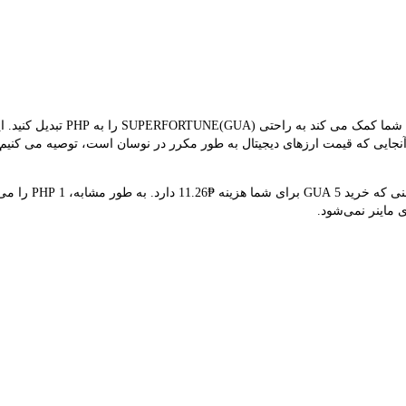
مبدل LBank نرخ مبادله بلادرنگ UA
ان می‌دهد که قیمت هم‌زمان GUA ₱2.25 است. از آنجایی که قیمت ارزهای دیجیتال به طور مکرر در نوسان ا