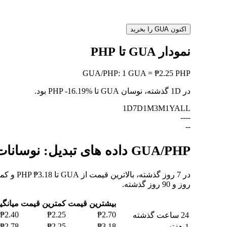
اکنون GUA را بخرید
نمودار GUA تا PHP
GUA
/
PHP
:
1 GUA = ₱2.25 PHP
در 1D گذشته، نوسان GUA تا PHP
-16.19%
بود.
1D
7D
1M
3M
1Y
ALL
--
--
--
GUA/PHP داده های تبدیل: نوسانات ارزش و تغییرات قیمت از GUA به PHP
روز و 90 روز گذشته.
بیشترین قیمت
کمترین قیمت
میانگی
₱2.40
₱2.25
₱2.70
24 ساعت گذشته
₱2.78
₱2.25
₱3.18
1 هفته