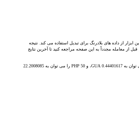
G و PHP را ارائه می دهد و به شما کمک می کند به راحتی SUPERFORTUNE(GUA) را به PHP تبدیل کنید. این ابزار از داده های بلادرنگ برای تبدیل استفاده می کند. نتیجه
ست، توصیه می کنیم قبل از معامله مجدداً به این صفحه مراجعه کنید تا آخرین نتایج
1 GUA در حال حاضر با ₱2.25 ارزش گذاری شده است، به این معنی که خرید 5 GUA برای شما هزینه ₱11.26 دارد. به طور مشابه، 1 PHP را می توان به 0.44401617 GUA، و 50 PHP را می توان به 22.2008085