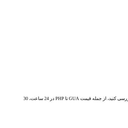
در 7 روز گذشته، بالاترین قیمت از GUA تا PHP ₱3.18 و کمترین آن ₱2.25 بوده است. می‌توانید داده‌های بیشتری را در جدول زیر بررسی کنید، از جمله قیمت GUA تا PHP در 24 ساعت، 30