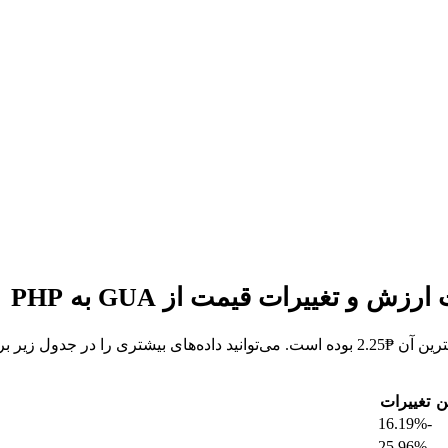
ن
تغییرات
-16.19%
-25.96%