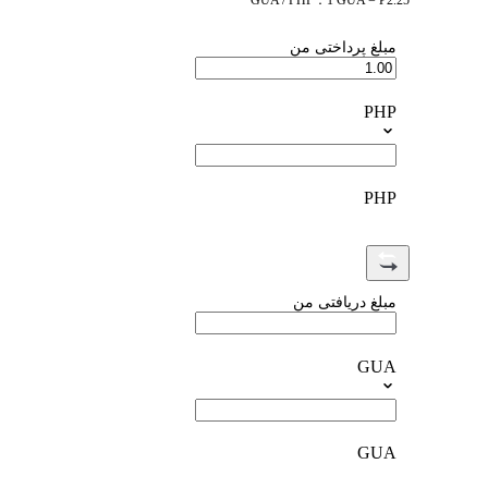
GUA / PHP：1 GUA = ₱2.25
مبلغ پرداختی من
PHP
PHP
مبلغ دریافتی من
GUA
GUA