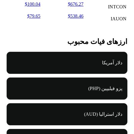
$100.04
$676.27
INTCON
$79.65
$538.46
IAUON
ارزهای فیات محبوب
دلار آمریکا
پزو فیلیپین (PHP)
دلار استرالیا (AUD)