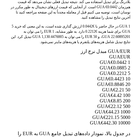
بلادرنگ برای تبدیل استفاده می کند. نتیجه تبدیل فعلی نشان می‌دهد که قیمت
هم‌زمان GUA €0.0442 است. از آنجایی که قیمت ارزهای دیجیتال به طور مکرر در
نوسان است، توصیه می کنیم قبل از معامله مجدداً به این صفحه مراجعه کنید تا
آخرین نتایج تبدیل را مشاهده کنید.
1 GUA در حال حاضر با €0.0442 ارزش گذاری شده است، به این معنی که خرید 5
GUA برای شما هزینه €0.2212 دارد. به طور مشابه، 1 EUR را می توان به
22.60895201 GUA، و 50 EUR را می توان به 1,130.4476005 GUA تبدیل کرد. این
نتایج تبدیل شامل هزینه‌های پلتفرم یا هزینه‌های ماینر نمی‌شود.
GUA/EUR مبدل نرخ ارز
GUA
EUR
€0.0442
1 GUA
€0.0885
2 GUA
€0.2212
5 GUA
€0.4423
10 GUA
€0.8846
20 GUA
€2.21
50 GUA
€4.42
100 GUA
€8.85
200 GUA
€22.12
500 GUA
€44.23
1000 GUA
€221.15
5000 GUA
€442.30
10000 GUA
در جدول بالا، نمودار داده‌های تبدیل جامع GUA به EUR را