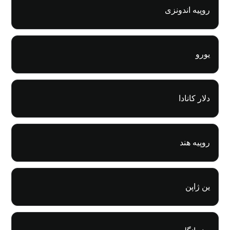
روپیه اندونزی
یورو
دلار کانادا
روپیه هند
ین ژاپن