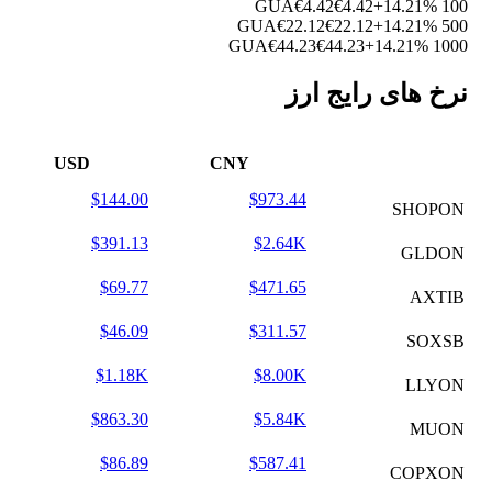
€4.42
€4.42
+14.21%
100 GUA
€22.12
€22.12
+14.21%
500 GUA
€44.23
€44.23
+14.21%
1000 GUA
نرخ های رایج ارز
USD
CNY
$144.00
$973.44
SHOPON
$391.13
$2.64K
GLDON
$69.77
$471.65
AXTIB
$46.09
$311.57
SOXSB
$1.18K
$8.00K
LLYON
$863.30
$5.84K
MUON
$86.89
$587.41
COPXON