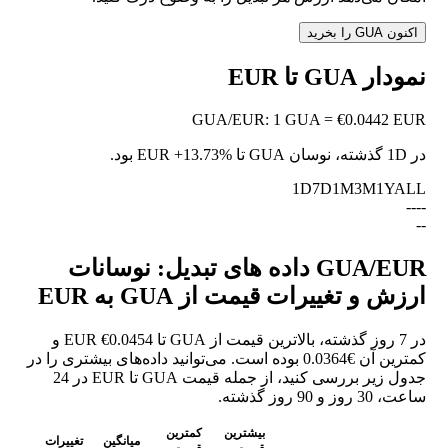
اکنون GUA را بخرید
نمودار GUA تا EUR
GUA
/
EUR
:
1 GUA = €0.0442 EUR
در 1D گذشته، نوسان GUA تا EUR
+13.73%
بود.
1D
7D
1M
3M
1Y
ALL
--
--
--
GUA/EUR داده های تبدیل: نوسانات
ارزش و تغییرات قیمت از GUA به EUR
در 7 روز گذشته، بالاترین قیمت از GUA تا EUR €0.0454 و
کمترین آن €0.0364 بوده است. می‌توانید داده‌های بیشتری را در
جدول زیر بررسی کنید، از جمله قیمت GUA تا EUR در 24
ساعت، 30 روز و 90 روز گذشته.
بیشترین
کمترین
میانگین
تغییرات