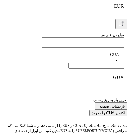
EUR
مبلغ دریافتی من
GUA
GUA
آخرین بار به روز رسانی --
بازنشانی صفحه
اکنون GUA را بخرید
مبدل LBank نرخ مبادله بلادرنگ GUA و EUR را ارائه می دهد و به شما کمک می کند
به راحتی SUPERFORTUNE(GUA) را به EUR تبدیل کنید. این ابزار از داده های