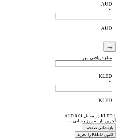
AUD
AUD
مبلغ دریافتی من
KLED
KLED
1 KLED در مقابل 0.01 AUD
آخرین بار به روز رسانی --
بازنشانی صفحه
اکنون KLED را بخرید