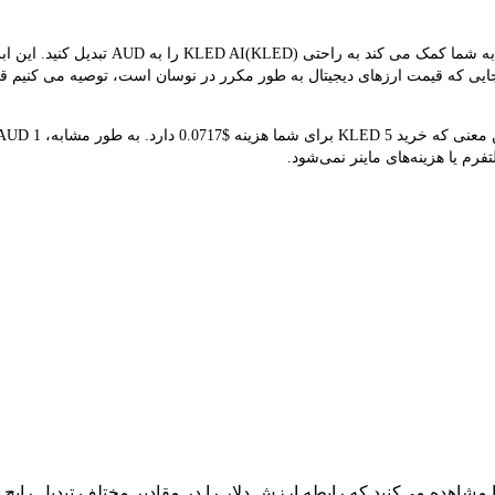
مبدل LBank نرخ مبادله بلادرنگ KLED و AUD ر
د که قیمت هم‌زمان KLED $0.0143 است. از آنجایی که قیمت ارزهای دیجیتال به طور مکرر در نوسان است، 