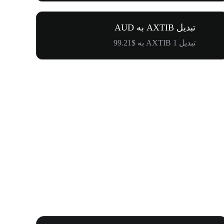
تبدیل AXTIB به AUD
تبدیل 1 AXTIB به $99.21
اولین دعوتت