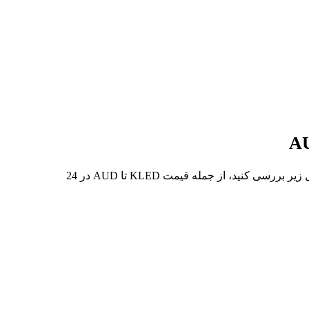
در 7 روز گذشته، بالاترین قیمت از KLED تا AUD $0.0172 و کمترین آن $0.0129 بوده است. می‌توانید داده‌های بیشتری را در جدول زیر بررسی کنید، از جمله قیمت KLED تا AUD در 24