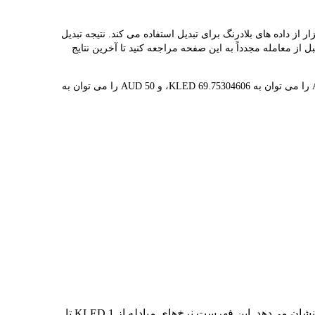
ا ارائه می دهد و به شما کمک می کند به راحتی KLED AI(KLED) را به AUD تبدیل کنید. این ابزار از داده های بلادرنگ برای تبدیل استفاده می کند. نتیجه تبدیل
توصیه می کنیم قبل از معامله مجدداً به این صفحه مراجعه کنید تا آخرین نتایج
1 KLED در حال حاضر با $0.0143 ارزش گذاری شده است، به این معنی که خرید 5 KLED برای شما هزینه $0.0717 دارد. به طور مشابه، 1 AUD را می توان به 69.75304606 KLED، و 50 AUD را می توان به
در جدول بالا، نمودار داده‌های تبدیل جامع KLED به AUD را مشاهده می‌کنید که رابطه ارزش دلار را در مقادیر مختلف تبدیل رایج نشان می‌دهد. این فهرست نرخ‌های مبادله از 1 KLED تا