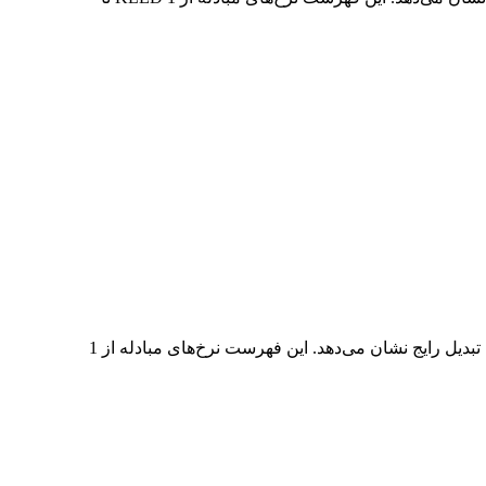
در جدول بالا، نمودار داده‌های تبدیل جامع AUD به KLED را مشاهده می‌کنید که رابطه ارزش AUD و KLED را در مقادیر مختلف تبدیل رایج نشان می‌دهد. این فهرست نرخ‌های مبادله از 1