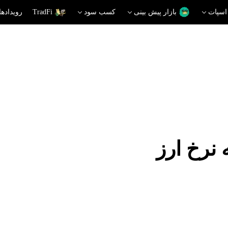
اسپات
بازار پیش بینی
کسب سود
TradFi
رویدادها