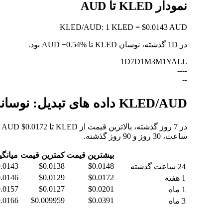
نمودار KLED تا AUD
KLED
/
AUD
:
1 KLED = $0.0143 AUD
در 1D گذشته، نوسان KLED تا AUD
+0.54%
بود.
1D
7D
1M
3M
1Y
ALL
--
--
--
KLED/AUD داده های تبدیل: نوسانات ارزش و تغییرات قیمت از KLED به AUD
ساعت، 30 روز و 90 روز گذشته.
بیشترین قیمت
کمترین قیمت
میانگی
.0143
$0.0138
$0.0148
24 ساعت گذشته
.0146
$0.0129
$0.0172
1 هفته
.0157
$0.0127
$0.0201
1 ماه
.0166
$0.009959
$0.0391
3 ماه