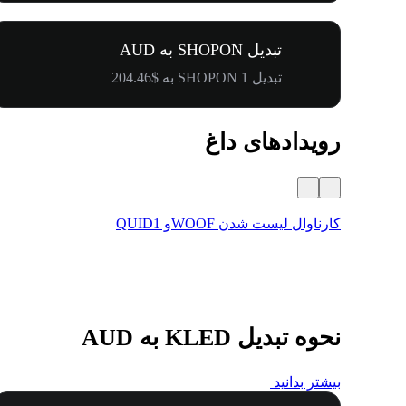
تبدیل SHOPON به AUD
تبدیل 1 SHOPON به $204.46
رویدادهای داغ
کارناوال لیست شدن WOOFو QUID1
نحوه تبدیل KLED به AUD
بیشتر بدانید