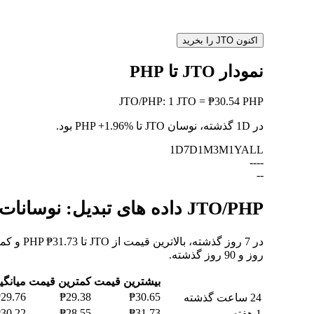
اکنون JTO را بخرید
نمودار JTO تا PHP
JTO
/
PHP
:
1 JTO = ₱30.54 PHP
در 1D گذشته، نوسان JTO تا PHP
+1.96%
بود.
1D
7D
1M
3M
1Y
ALL
--
--
--
JTO/PHP داده های تبدیل: نوسانات ارزش و تغییرات قیمت از JTO به PHP
روز و 90 روز گذشته.
بیشترین قیمت
کمترین قیمت
میانگی
29.76
₱29.38
₱30.65
24 ساعت گذشته
30.22
₱28.55
₱31.73
1 هفته