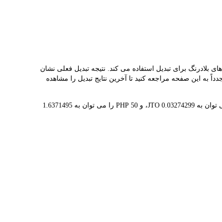
شما کمک می کند به راحتی JITO(JTO) را به PHP تبدیل کنید. این ابزار از داده های بلادرنگ برای تبدیل استفاده می کند. نتیجه تبدیل فعلی نشان
 معامله مجدداً به این صفحه مراجعه کنید تا آخرین نتایج تبدیل را مشاهده
1 JTO در حال حاضر با ₱30.54 ارزش گذاری شده است، به این معنی که خرید 5 JTO برای شما هزینه ₱152.70 دارد. به طور مشابه، 1 PHP را می توان به 0.03274299 JTO، و 50 PHP را می توان به 1.6371495