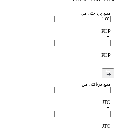
JTO / PHP：1 JTO = ₱30.54
مبلغ پرداختی من
PHP
PHP
مبلغ دریافتی من
JTO
JTO