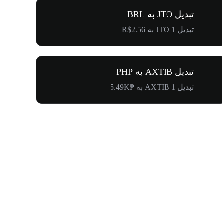
تبدیل JTO به BRL
تبدیل 1 JTO به R$2.56
تبدیل AXTIB به PHP
تبدیل 1 AXTIB به ₱5.49K
۵۰۰٬۰۰۰ دلار جایزه برای کامیونیتی پنگوئن‌ها