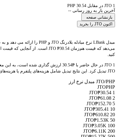
1 JTO در مقابل 30.54 PHP
آخرین بار به روز رسانی --
بازنشانی صفحه
اکنون JTO را بخرید
می‌دهد که قیمت هم‌زمان O ₱30.54
کنید.
JTO تبدیل کرد. این نتایج تبدیل شامل هزینه‌های پلتفرم یا هزینه‌های ماینر نمی‌شود.
JTO/PHP مبدل نرخ ارز
JTO
PHP
₱30.54
1 JTO
₱61.08
2 JTO
₱152.70
5 JTO
₱305.41
10 JTO
₱610.82
20 JTO
₱1.53K
50 JTO
₱3.05K
100 JTO
₱6.11K
200 JTO
₱15.27K
500 JTO