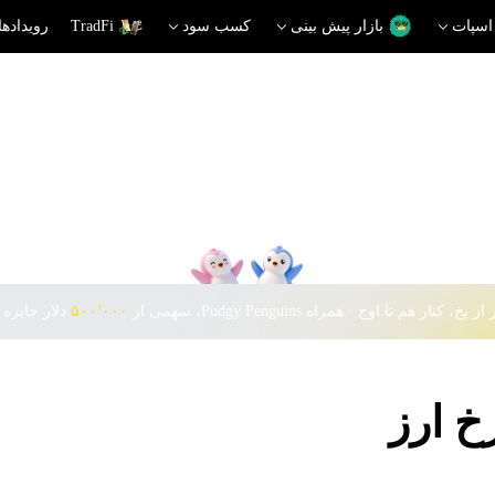
اسپات
بازار پیش بینی
کسب سود
TradFi
رویدادها
 یخ، کنار هم تا اوج · همراه Pudgy Penguins، سهمی از
۵۰۰٬۰۰۰
دلار جایزه 