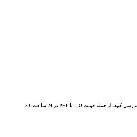
در 7 روز گذشته، بالاترین قیمت از JTO تا PHP ₱31.73 و کمترین آن ₱28.55 بوده است. می‌توانید داده‌های بیشتری را در جدول زیر بررسی کنید، از جمله قیمت JTO تا PHP در 24 ساعت، 30