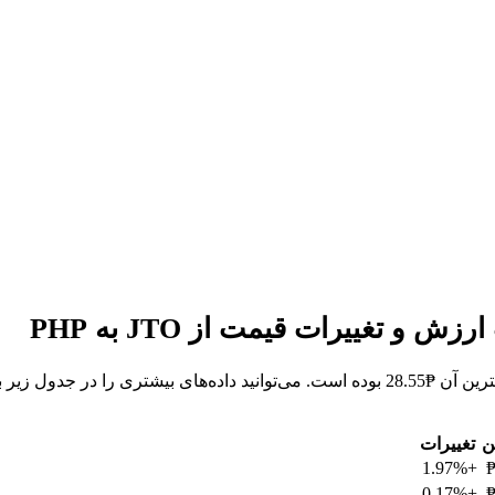
ن
تغییرات
+1.97%
₱
+0.17%
₱