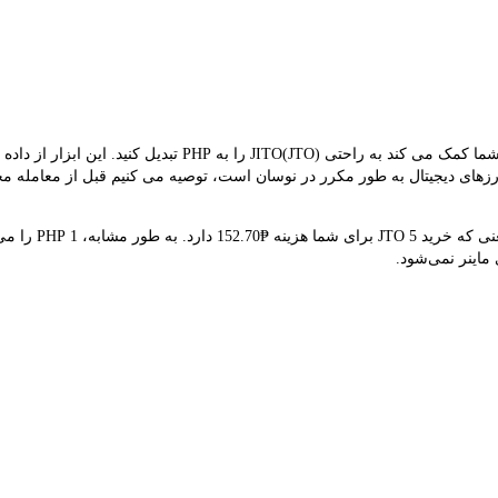
مبدل LBank نرخ مبادله بلادرنگ JTO و PHP را ارائه می دهد و به 
JT است. از آنجایی که قیمت ارزهای دیجیتال به طور مکرر در نوسان است، توصیه می کنیم قبل از