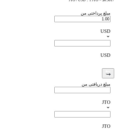
JTO / USD：1 JTO = $0.5017
مبلغ پرداختی من
USD
USD
مبلغ دریافتی من
JTO
JTO