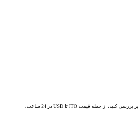
در 7 روز گذشته، بالاترین قیمت از JTO تا USD $0.5227 و کمترین آن $0.4703 بوده است. می‌توانید داده‌های بیشتری را در جدول زیر بررسی کنید، از جمله قیمت JTO تا USD در 24 ساعت،