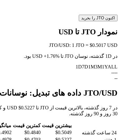
اکنون JTO را بخرید
نمودار JTO تا USD
JTO
/
USD
:
1 JTO = $0.5017 USD
در 1D گذشته، نوسان JTO تا USD
+1.76%
بود.
1D
7D
1M
3M
1Y
ALL
--
--
--
JTO/USD داده های تبدیل: نوسانات ارزش و تغییرات قیمت از JTO به USD
30 روز و 90 روز گذشته.
بیشترین قیمت
کمترین قیمت
میانگی
.4902
$0.4840
$0.5049
24 ساعت گذشته
.4978
$0.4703
$0.5227
1 هفته