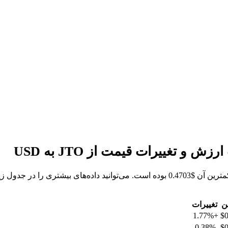
ن
تغییرات
+1.77%
$0
-0.38%
$0