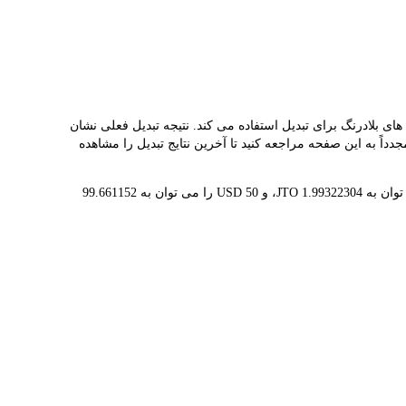
ه شما کمک می کند به راحتی JITO(JTO) را به USD تبدیل کنید. این ابزار از داده های بلادرنگ برای تبدیل استفاده می کند. نتیجه تبدیل فعلی نشان
ز معامله مجدداً به این صفحه مراجعه کنید تا آخرین نتایج تبدیل را مشاهده
1 JTO در حال حاضر با $0.5017 ارزش گذاری شده است، به این معنی که خرید 5 JTO برای شما هزینه $2.51 دارد. به طور مشابه، 1 USD را می توان به 1.99322304 JTO، و 50 USD را می توان به 99.661152