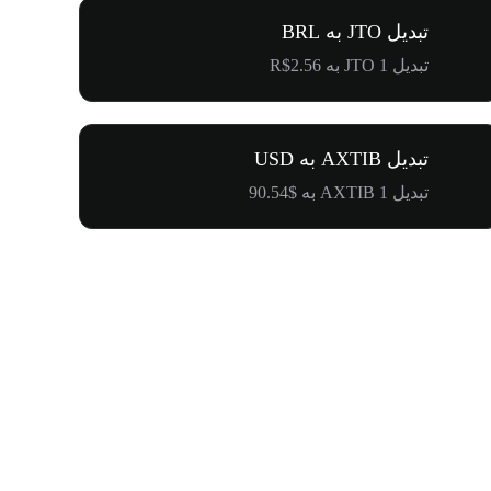
تبدیل JTO به BRL
تبدیل 1 JTO به R$2.56
تبدیل AXTIB به USD
تبدیل 1 AXTIB به $90.54
۵۰۰٬۰۰۰ دلار جایزه برای کامیونیتی پنگوئن‌ها