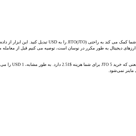
مبدل LBank نرخ مبادله بلادرنگ JTO و USD را ارائه می دهد و ب
JTO  است. از آنجایی که قیمت ارزهای دیجیتال به طور مکرر در نوسان است، توصیه می کنیم قبل ا