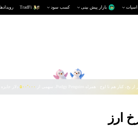
اسپات
بازار پیش بینی
کسب سود
TradFi
رویدادها
 یخ، کنار هم تا اوج · همراه Pudgy Penguins، سهمی از
۵۰۰٬۰۰۰
دلار جایزه 