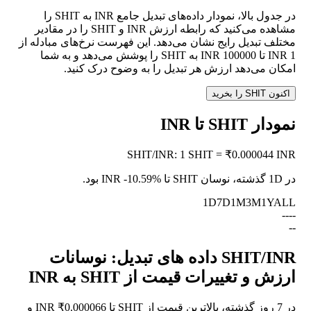
در جدول بالا، نمودار داده‌های تبدیل جامع INR به SHIT را
مشاهده می‌کنید که رابطه ارزش INR و SHIT را در مقادیر
مختلف تبدیل رایج نشان می‌دهد. این فهرست نرخ‌های مبادله از
1 INR تا 100000 INR به SHIT را پوشش می‌دهد و به شما
امکان می‌دهد ارزش هر تبدیل را به وضوح درک کنید.
اکنون SHIT را بخرید
نمودار SHIT تا INR
SHIT
/
INR
:
1 SHIT = ₹0.000044 INR
در 1D گذشته، نوسان SHIT تا INR
-10.59%
بود.
1D
7D
1M
3M
1Y
ALL
--
--
--
SHIT/INR داده های تبدیل: نوسانات
ارزش و تغییرات قیمت از SHIT به INR
در 7 روز گذشته، بالاترین قیمت از SHIT تا INR ₹0.000066 و