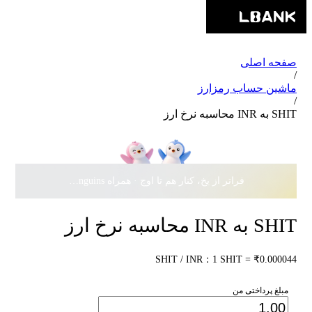
صفحه اصلی
/
ماشین حساب رمزارز
/
SHIT به INR محاسبه نرخ ارز
فراتر از یخ، کنار هم تا اوج · همراه Pudgy Penguins، سهمی از
SHIT به INR محاسبه نرخ ارز
SHIT / INR：1 SHIT = ₹0.000044
مبلغ پرداختی من