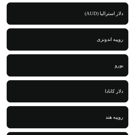
دلار استرالیا (AUD)
روپیه اندونزی
یورو
دلار کانادا
روپیه هند