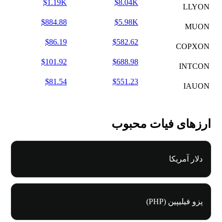
$1.19K
$8.04K
LLYON
$884.88
$5.98K
MUON
$86.19
$582.62
COPXON
$101.92
$688.98
INTCON
$81.54
$551.23
IAUON
ارزهای فیات محبوب
دلار آمریکا
پزو فیلیپین (PHP)