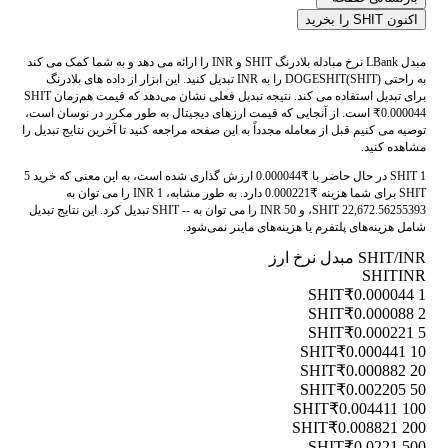
اکنون SHIT را بخرید
مبدل LBank نرخ مبادله بلادرنگ SHIT و INR را ارائه می دهد و به شما کمک می کند
به راحتی DOGESHIT(SHIT) را به INR تبدیل کنید. این ابزار از داده های بلادرنگ
برای تبدیل استفاده می کند. نتیجه تبدیل فعلی نشان می‌دهد که قیمت هم‌زمان SHIT
₹0.000044 است. از آنجایی که قیمت ارزهای دیجیتال به طور مکرر در نوسان است،
توصیه می کنیم قبل از معامله مجدداً به این صفحه مراجعه کنید تا آخرین نتایج تبدیل را
مشاهده کنید.
1 SHIT در حال حاضر با ₹0.000044 ارزش گذاری شده است، به این معنی که خرید 5
SHIT برای شما هزینه ₹0.000221 دارد. به طور مشابه، 1 INR را می توان به
22,672.56255393 SHIT، و 50 INR را می توان به -- SHIT تبدیل کرد. این نتایج تبدیل
شامل هزینه‌های پلتفرم یا هزینه‌های ماینر نمی‌شود.
SHIT/INR مبدل نرخ ارز
SHIT
INR
₹0.000044
1 SHIT
₹0.000088
2 SHIT
₹0.000221
5 SHIT
₹0.000441
10 SHIT
₹0.000882
20 SHIT
₹0.002205
50 SHIT
₹0.004411
100 SHIT
₹0.008821
200 SHIT
₹0.0221
500 SHIT