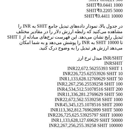
₹0.0441
1000 SHIT
₹0.2205
5000 SHIT
₹0.4411
10000 SHIT
در جدول بالا، نمودار داده‌های تبدیل جامع SHIT به INR را
مشاهده می‌کنید که رابطه ارزش دلار را در مقادیر مختلف
تبدیل رایج نشان می‌دهد. این فهرست نرخ‌های مبادله از 1 SHIT
تا 10000 SHIT به INR را پوشش می‌دهد و به شما امکان
می‌دهد ارزش هر تبدیل را به وضوح درک کنید.
INR/SHIT مبدل نرخ ارز
INR
SHIT
22,672.56255393 SHIT
1 INR
226,725.62553926 SHIT
10 INR
1,133,628.12769629 SHIT
50 INR
2,267,256.25539258 SHIT
100 INR
4,534,512.51078516 SHIT
200 INR
11,336,281.2769629 SHIT
500 INR
22,672,562.5539258 SHIT
1000 INR
45,345,125.1078516 SHIT
2000 INR
113,362,812.76962899 SHIT
5000 INR
226,725,625.53925797 SHIT
10000 INR
1,133,628,127.69629 SHIT
50000 INR
2,267,256,255.39258 SHIT
100000 INR