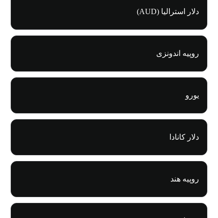
دلار استرالیا (AUD)
روپیه اندونزی
یورو
دلار کانادا
روپیه هند