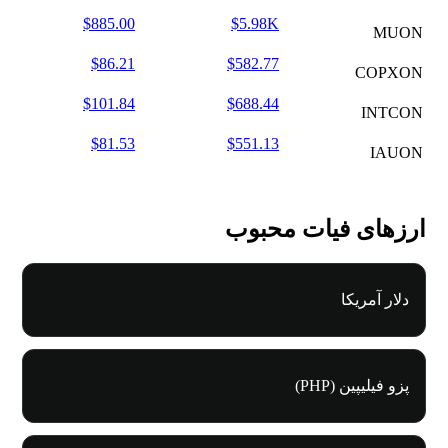
$885.00
$5.98K
MUON
$86.21
$582.77
COPXON
$101.84
$688.44
INTCON
$81.53
$551.13
IAUON
ارزهای فیات محبوب
دلار آمریکا
پزو فیلیپین (PHP)