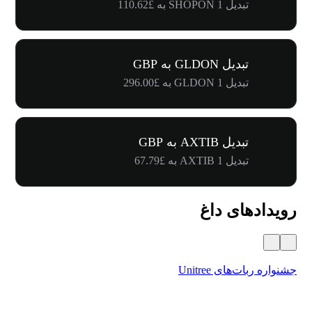
تبدیل 1 SHOPON به £110.62
تبدیل GLDON به GBP
تبدیل 1 GLDON به £296.00
تبدیل AXTIB به GBP
تبدیل 1 AXTIB به £67.79
رویدادهای داغ
جشنواره ربات‌های Unitree
۵۰۰٬۰۰۰ دلار جایز