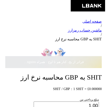
صفحه اصلی
/
ماشین حساب رمزارز
/
SHIT به GBP محاسبه نرخ ارز
فراتر از یخ، کنار هم تا اوج · همراه Pudgy Penguins، سهمی از
SHIT به GBP محاسبه نرخ ارز
SHIT / GBP：1 SHIT = £0.000000
مبلغ پرداختی من