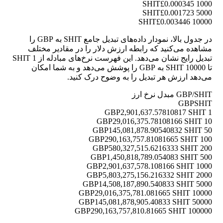
£0.000345
1000 SHIT
£0.001723
5000 SHIT
£0.003446
10000 SHIT
در جدول بالا، نمودار داده‌های تبدیل جامع SHIT به GBP را
مشاهده می‌کنید که رابطه ارزش دلار را در مقادیر مختلف
تبدیل رایج نشان می‌دهد. این فهرست نرخ‌های مبادله از 1 SHIT
تا 10000 SHIT به GBP را پوشش می‌دهد و به شما امکان
می‌دهد ارزش هر تبدیل را به وضوح درک کنید.
GBP/SHIT مبدل نرخ ارز
GBP
SHIT
2,901,637.57810817 SHIT
1 GBP
29,016,375.78108166 SHIT
10 GBP
145,081,878.90540832 SHIT
50 GBP
290,163,757.81081665 SHIT
100 GBP
580,327,515.6216333 SHIT
200 GBP
1,450,818,789.054083 SHIT
500 GBP
2,901,637,578.108166 SHIT
1000 GBP
5,803,275,156.216332 SHIT
2000 GBP
14,508,187,890.540833 SHIT
5000 GBP
29,016,375,781.081665 SHIT
10000 GBP
145,081,878,905.40833 SHIT
50000 GBP
290,163,757,810.81665 SHIT
100000 GBP