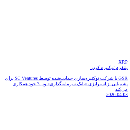
XRP
پلتفرم توکنیزه کردن
...
R
S
G
ب
ا
ش
ر
ک
ت
ت
و
ک
ن
ی
ز
ه
س
ا
ز
ی
ح
م
ا
ی
ت
ش
د
ه
ت
و
س
ط
s
e
r
u
t
n
e
V
C
S
ب
ر
ا
ی
پ
ش
ت
ی
ب
ا
ن
ی
ا
ز
ا
س
ت
ر
ا
ت
ژ
ی
«
ب
ا
ن
ک
س
ر
م
ا
ی
ه
گ
ذ
ا
ر
ی
»
و
ب
3
خ
و
د
ه
م
ک
ا
ر
ی
م
ی
ک
ن
د
2026-04-08