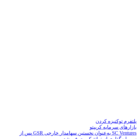
پلتفرم توکنیزه کردن
بازارهای سرمایه کریپتو
s
e
r
u
t
n
e
V
C
S
ب
ه
ع
ن
و
ا
ن
ن
خ
س
ت
ی
ن
س
ه
ا
م
د
ا
ر
خ
ا
ر
ج
ی
R
S
G
پ
س
ا
ز
س
ر
م
ا
ی
ه
گ
ذ
ا
ر
ی
ا
س
ت
ر
ا
ت
ژ
ی
ک
م
ع
ر
ف
ی
ش
د