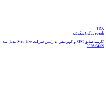
TRX
پلتفرم توکنیزه کردن
...
ک
ا
ر
م
ن
د
س
ا
ب
ق
C
E
S
و
ک
و
ی
ن
ب
ی
س
ب
ه
ر
ئ
ی
س
ش
ر
ک
ت
e
z
i
t
i
r
u
c
e
S
ت
ب
د
ی
ل
ش
د
2026-04-09