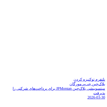
پلتفرم توکنیزه کردن
بلاک‌چین جی‌پی‌مورگان
م
ی
ت
س
و
ب
ی
ش
ی
ب
ل
ک
چ
ی
ن
n
a
g
r
o
M
P
J
ب
ر
ا
ی
پ
ر
د
ا
خ
ت
ه
ا
ی
ش
ر
ک
ت
ی
ر
ا
پ
ذ
ی
ر
ف
ت
2026-03-30