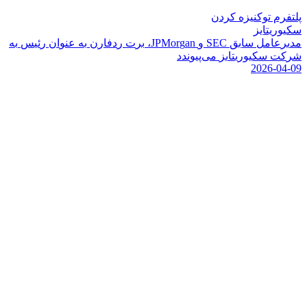
پلتفرم توکنیزه کردن
سکیوریتایز
م
د
ی
ر
ع
ا
م
ل
س
ا
ب
ق
C
E
S
و
n
a
g
r
o
M
P
J
،
ب
ر
ت
ر
د
ف
ا
ر
ن
ب
ه
ع
ن
و
ا
ن
ر
ئ
ی
س
ب
ه
ش
ر
ک
ت
س
ک
ی
و
ر
ی
ت
ا
ی
ز
م
ی
پ
ی
و
ن
د
د
2026-04-09