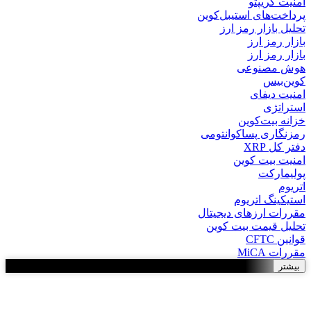
امنیت کریپتو
پرداخت‌های استیبل‌کوین
تحلیل بازار رمز ارز
بازار رمز ارز
بازار رمز ارز
هوش مصنوعی
کوین‌بیس
امنیت دیفای
استراتژی
خزانه بیت‌کوین
رمزنگاری پساکوانتومی
دفتر کل XRP
امنیت بیت کوین
پولیمارکت
اتریوم
استیکینگ اتریوم
مقررات ارزهای دیجیتال
تحلیل قیمت بیت کوین
قوانین CFTC
مقررات MiCA
بیشتر