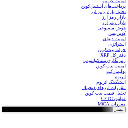
امنیت کریپتو
پرداخت‌های استیبل‌کوین
تحلیل بازار رمز ارز
بازار رمز ارز
بازار رمز ارز
هوش مصنوعی
کوین‌بیس
امنیت دیفای
استراتژی
خزانه بیت‌کوین
دفتر کل XRP
رمزنگاری پساکوانتومی
امنیت بیت کوین
پولیمارکت
اتریوم
استیکینگ اتریوم
مقررات ارزهای دیجیتال
تحلیل قیمت بیت کوین
قوانین CFTC
مقررات MiCA
بیشتر