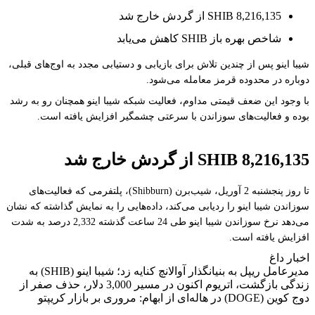
8,216,135 SHIB از گردش خارج شد
شاخص بهره باز SHIB کاهش می‌یابد
شیبا اینو پس از چندین تلاش برای بازیابی و دستیابی مجدد به اوج‌های قبلی،
دوباره در محدوده قرمز معامله می‌شود.
با وجود این ضعف قیمتی مداوم، فعالیت شبکه شیبا اینو همچنان رو به رشد
بوده و فعالیت‌های سوزاندن با سرعتی چشمگیر افزایش یافته است.
8,216,135 SHIB از گردش خارج شد
تا روز پنجشنبه 2 آوریل، شیب‌برن (Shibburn)، پلتفرمی که فعالیت‌های
سوزاندن شیبا اینو را ردیابی می‌کند، داده‌هایی را به نمایش گذاشته که نشان
می‌دهد نرخ سوزاندن شیبا اینو طی 24 ساعت گذشته 2,332 درصد به شدت
افزایش یافته است.
اخبار داغ
مدیرعامل ریپل به بنیانگذار آوالانچ کنایه زد؛ شیبا اینو (SHIB) به
زندگی بازگشت، اتریوم اکنون در مسیر 3,000 دلار، حذف صفر از
دوج کوین (DOGE) در هاله‌ای از ابهام: مروری بر بازار کریپتو