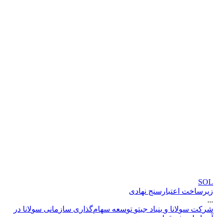
SOL
زیرساخت اعتبارسنج نهادی
...
ش
ر
ک
ت
س
و
ل
ن
ا
و
ب
ن
ی
ا
د
ج
ی
ت
و
ت
و
س
ع
ه
س
ه
ا
م
گ
ذ
ا
ر
ی
س
ا
ز
م
ا
ن
ی
س
و
ل
ن
ا
د
ر