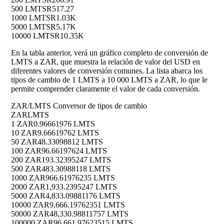
500 LMTS
R517.27
1000 LMTS
R1.03K
5000 LMTS
R5.17K
10000 LMTS
R10.35K
En la tabla anterior, verá un gráfico completo de conversión de
LMTS a ZAR, que muestra la relación de valor del USD en
diferentes valores de conversión comunes. La lista abarca los
tipos de cambio de 1 LMTS a 10 000 LMTS a ZAR, lo que le
permite comprender claramente el valor de cada conversión.
ZAR/LMTS Conversor de tipos de cambio
ZAR
LMTS
1 ZAR
0.96661976 LMTS
10 ZAR
9.66619762 LMTS
50 ZAR
48.33098812 LMTS
100 ZAR
96.66197624 LMTS
200 ZAR
193.32395247 LMTS
500 ZAR
483.30988118 LMTS
1000 ZAR
966.61976235 LMTS
2000 ZAR
1,933.2395247 LMTS
5000 ZAR
4,833.09881176 LMTS
10000 ZAR
9,666.19762351 LMTS
50000 ZAR
48,330.98811757 LMTS
100000 ZAR
96,661.97623515 LMTS