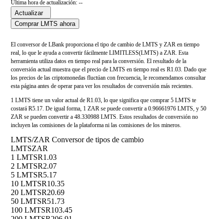
Última hora de actualización: --
Actualizar
Comprar LMTS ahora
El conversor de LBank proporciona el tipo de cambio de LMTS y ZAR en tiempo
real, lo que le ayuda a convertir fácilmente LIMITLESS(LMTS) a ZAR. Esta
herramienta utiliza datos en tiempo real para la conversión. El resultado de la
conversión actual muestra que el precio de LMTS en tiempo real es R1.03. Dado que
los precios de las criptomonedas fluctúan con frecuencia, le recomendamos consultar
esta página antes de operar para ver los resultados de conversión más recientes.
1 LMTS tiene un valor actual de R1.03, lo que significa que comprar 5 LMTS te
costará R5.17. De igual forma, 1 ZAR se puede convertir a 0.96661976 LMTS, y 50
ZAR se pueden convertir a 48.330988 LMTS. Estos resultados de conversión no
incluyen las comisiones de la plataforma ni las comisiones de los mineros.
LMTS/ZAR Conversor de tipos de cambio
LMTS
ZAR
1 LMTS
R1.03
2 LMTS
R2.07
5 LMTS
R5.17
10 LMTS
R10.35
20 LMTS
R20.69
50 LMTS
R51.73
100 LMTS
R103.45
200 LMTS
R206.91