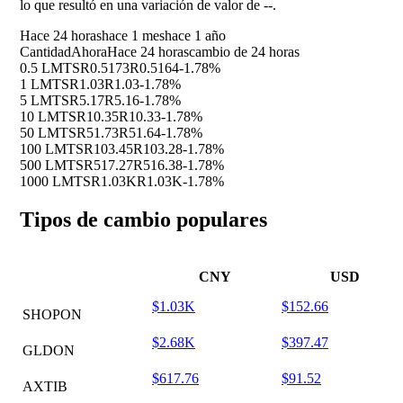
lo que resultó en una variación de valor de
--
.
Hace 24 horas
hace 1 mes
hace 1 año
Cantidad
Ahora
Hace 24 horas
cambio de 24 horas
0.5 LMTS
R0.5173
R0.5164
-1.78%
1 LMTS
R1.03
R1.03
-1.78%
5 LMTS
R5.17
R5.16
-1.78%
10 LMTS
R10.35
R10.33
-1.78%
50 LMTS
R51.73
R51.64
-1.78%
100 LMTS
R103.45
R103.28
-1.78%
500 LMTS
R517.27
R516.38
-1.78%
1000 LMTS
R1.03K
R1.03K
-1.78%
Tipos de cambio populares
CNY
USD
$1.03K
$152.66
SHOPON
$2.68K
$397.47
GLDON
$617.76
$91.52
AXTIB