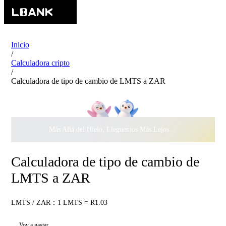
Inicio
/
Calculadora cripto
/
Calculadora de tipo de cambio de LMTS a ZAR
Más Allá del Hielo, Lleguemos Más Lejos Juntos ·
$500.000
c
Calculadora de tipo de cambio de
LMTS a ZAR
LMTS / ZAR：1 LMTS = R1.03
Voy a gastar