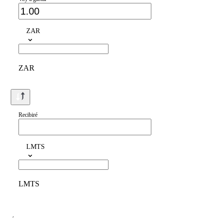
ZAR
ZAR
Recibiré
LMTS
LMTS