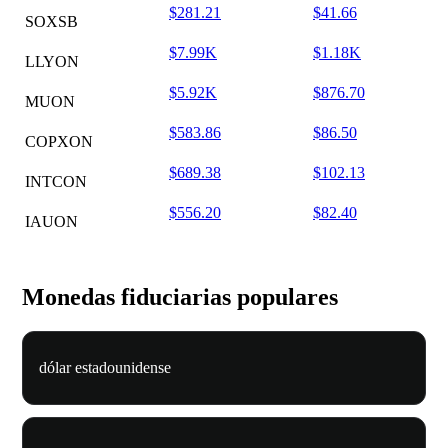
$281.21
$41.66
SOXSB
$7.99K
$1.18K
LLYON
$5.92K
$876.70
MUON
$583.86
$86.50
COPXON
$689.38
$102.13
INTCON
$556.20
$82.40
IAUON
Monedas fiduciarias populares
dólar estadounidense