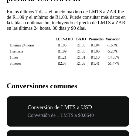
En los últimos 7 días, el precio máximo de LMTS a ZAR fue
de R1.09 y el mínimo de R1.03. Puede consultar más datos en
la tabla a continuación, incluyendo el precio de LMTS a ZAR
en las últimas 24 horas, 30 días y 90 días.
ELEVADO
BAJO
Promedio
Variación
Últimas 24 horas
R1.06
R1.03
R1.04
-1.68%
1 semana
R1.09
R1.03
R1.06
-5.20%
1 mes
R1.21
R1.01
R1.10
-14.35%
3 meses
R2.37
R1.03
R1.41
-51.47%
Conversiones comunes
Conversión de LMTS a USD
Conversión de 1 LMTS a $0.0640