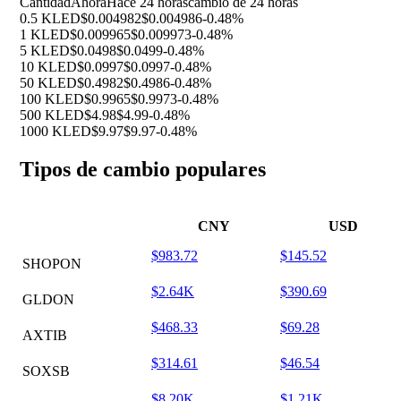
Cantidad
Ahora
Hace 24 horas
cambio de 24 horas
0.5 KLED
$0.004982
$0.004986
-0.48%
1 KLED
$0.009965
$0.009973
-0.48%
5 KLED
$0.0498
$0.0499
-0.48%
10 KLED
$0.0997
$0.0997
-0.48%
50 KLED
$0.4982
$0.4986
-0.48%
100 KLED
$0.9965
$0.9973
-0.48%
500 KLED
$4.98
$4.99
-0.48%
1000 KLED
$9.97
$9.97
-0.48%
Tipos de cambio populares
CNY
USD
$983.72
$145.52
SHOPON
$2.64K
$390.69
GLDON
$468.33
$69.28
AXTIB
$314.61
$46.54
SOXSB
$8.20K
$1.21K