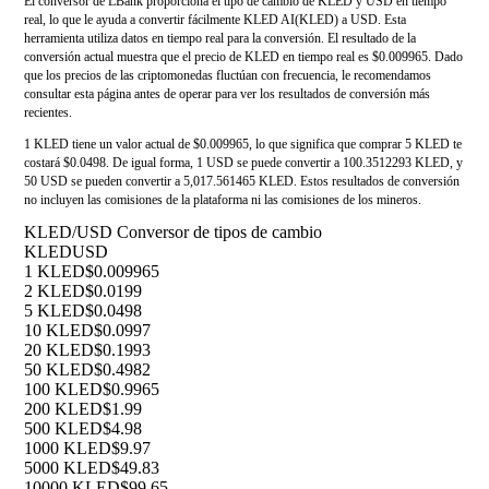
El conversor de LBank proporciona el tipo de cambio de KLED y USD en tiempo
real, lo que le ayuda a convertir fácilmente KLED AI(KLED) a USD. Esta
herramienta utiliza datos en tiempo real para la conversión. El resultado de la
conversión actual muestra que el precio de KLED en tiempo real es $0.009965. Dado
que los precios de las criptomonedas fluctúan con frecuencia, le recomendamos
consultar esta página antes de operar para ver los resultados de conversión más
recientes.
1 KLED tiene un valor actual de $0.009965, lo que significa que comprar 5 KLED te
costará $0.0498. De igual forma, 1 USD se puede convertir a 100.3512293 KLED, y
50 USD se pueden convertir a 5,017.561465 KLED. Estos resultados de conversión
no incluyen las comisiones de la plataforma ni las comisiones de los mineros.
KLED/USD Conversor de tipos de cambio
KLED
USD
1 KLED
$0.009965
2 KLED
$0.0199
5 KLED
$0.0498
10 KLED
$0.0997
20 KLED
$0.1993
50 KLED
$0.4982
100 KLED
$0.9965
200 KLED
$1.99
500 KLED
$4.98
1000 KLED
$9.97
5000 KLED
$49.83
10000 KLED
$99.65