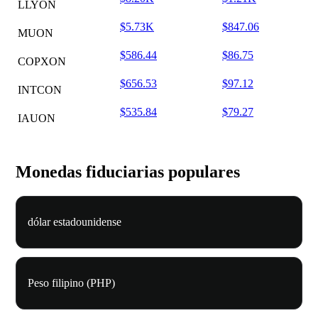
LLYON
$5.73K
$847.06
MUON
$586.44
$86.75
COPXON
$656.53
$97.12
INTCON
$535.84
$79.27
IAUON
Monedas fiduciarias populares
dólar estadounidense
Peso filipino (PHP)