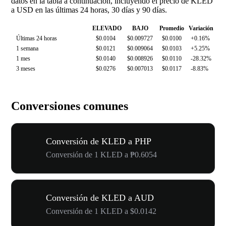
datos en la tabla a continuación, incluyendo el precio de KLED
a USD en las últimas 24 horas, 30 días y 90 días.
ELEVADO
BAJO
Promedio
Variación
Últimas 24 horas
$0.0104
$0.009727
$0.0100
+0.16%
1 semana
$0.0121
$0.009064
$0.0103
+5.25%
1 mes
$0.0140
$0.008926
$0.0110
-28.32%
3 meses
$0.0276
$0.007013
$0.0117
-8.83%
Conversiones comunes
Conversión de KLED a PHP
Conversión de 1 KLED a ₱0.6054
Conversión de KLED a AUD
Conversión de 1 KLED a $0.0142