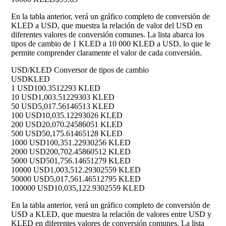
En la tabla anterior, verá un gráfico completo de conversión de
KLED a USD, que muestra la relación de valor del USD en
diferentes valores de conversión comunes. La lista abarca los
tipos de cambio de 1 KLED a 10 000 KLED a USD, lo que le
permite comprender claramente el valor de cada conversión.
USD/KLED Conversor de tipos de cambio
USD
KLED
1 USD
100.3512293 KLED
10 USD
1,003.51229303 KLED
50 USD
5,017.56146513 KLED
100 USD
10,035.12293026 KLED
200 USD
20,070.24586051 KLED
500 USD
50,175.61465128 KLED
1000 USD
100,351.22930256 KLED
2000 USD
200,702.45860512 KLED
5000 USD
501,756.14651279 KLED
10000 USD
1,003,512.29302559 KLED
50000 USD
5,017,561.46512795 KLED
100000 USD
10,035,122.9302559 KLED
En la tabla anterior, verá un gráfico completo de conversión de
USD a KLED, que muestra la relación de valores entre USD y
KLED en diferentes valores de conversión comunes. La lista