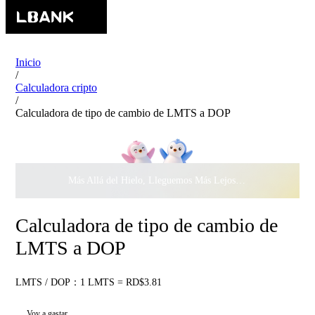
Inicio
/
Calculadora cripto
/
Calculadora de tipo de cambio de LMTS a DOP
Más Allá del Hielo, Lleguemos Más Lejos Juntos ·
$500.000
c
Calculadora de tipo de cambio de
LMTS a DOP
LMTS / DOP：1 LMTS = RD$3.81
Voy a gastar