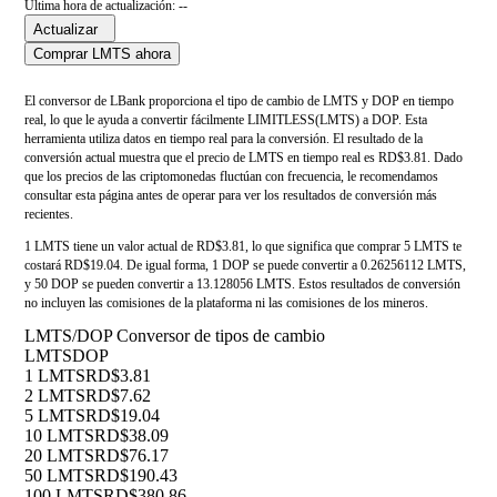
Última hora de actualización: --
Actualizar
Comprar LMTS ahora
El conversor de LBank proporciona el tipo de cambio de LMTS y DOP en tiempo
real, lo que le ayuda a convertir fácilmente LIMITLESS(LMTS) a DOP. Esta
herramienta utiliza datos en tiempo real para la conversión. El resultado de la
conversión actual muestra que el precio de LMTS en tiempo real es RD$3.81. Dado
que los precios de las criptomonedas fluctúan con frecuencia, le recomendamos
consultar esta página antes de operar para ver los resultados de conversión más
recientes.
1 LMTS tiene un valor actual de RD$3.81, lo que significa que comprar 5 LMTS te
costará RD$19.04. De igual forma, 1 DOP se puede convertir a 0.26256112 LMTS,
y 50 DOP se pueden convertir a 13.128056 LMTS. Estos resultados de conversión
no incluyen las comisiones de la plataforma ni las comisiones de los mineros.
LMTS/DOP Conversor de tipos de cambio
LMTS
DOP
1 LMTS
RD$3.81
2 LMTS
RD$7.62
5 LMTS
RD$19.04
10 LMTS
RD$38.09
20 LMTS
RD$76.17
50 LMTS
RD$190.43
100 LMTS
RD$380.86