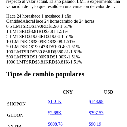
respecto al valor actual. El año pasado, LMTS experimentó una
variación de
--
, lo que resultó en una variación de valor de
--
.
Hace 24 horas
hace 1 mes
hace 1 año
Cantidad
Ahora
Hace 24 horas
cambio de 24 horas
0.5 LMTS
RD$1.90
RD$1.90
-1.51%
1 LMTS
RD$3.81
RD$3.81
-1.51%
5 LMTS
RD$19.04
RD$19.04
-1.51%
10 LMTS
RD$38.09
RD$38.08
-1.51%
50 LMTS
RD$190.43
RD$190.40
-1.51%
100 LMTS
RD$380.86
RD$380.81
-1.51%
500 LMTS
RD$1.90K
RD$1.90K
-1.51%
1000 LMTS
RD$3.81K
RD$3.81K
-1.51%
Tipos de cambio populares
CNY
USD
$1.01K
$148.98
SHOPON
$2.68K
$397.53
GLDON
$608.78
$90.19
AXTIB