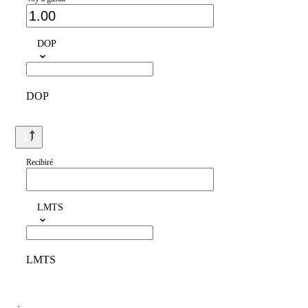
DOP
DOP
Recibiré
LMTS
LMTS