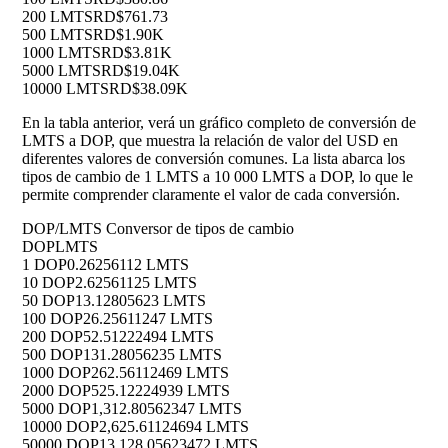
200 LMTS
RD$761.73
500 LMTS
RD$1.90K
1000 LMTS
RD$3.81K
5000 LMTS
RD$19.04K
10000 LMTS
RD$38.09K
En la tabla anterior, verá un gráfico completo de conversión de
LMTS a DOP, que muestra la relación de valor del USD en
diferentes valores de conversión comunes. La lista abarca los
tipos de cambio de 1 LMTS a 10 000 LMTS a DOP, lo que le
permite comprender claramente el valor de cada conversión.
DOP/LMTS Conversor de tipos de cambio
DOP
LMTS
1 DOP
0.26256112 LMTS
10 DOP
2.62561125 LMTS
50 DOP
13.12805623 LMTS
100 DOP
26.25611247 LMTS
200 DOP
52.51222494 LMTS
500 DOP
131.28056235 LMTS
1000 DOP
262.56112469 LMTS
2000 DOP
525.12224939 LMTS
5000 DOP
1,312.80562347 LMTS
10000 DOP
2,625.61124694 LMTS
50000 DOP
13,128.05623472 LMTS