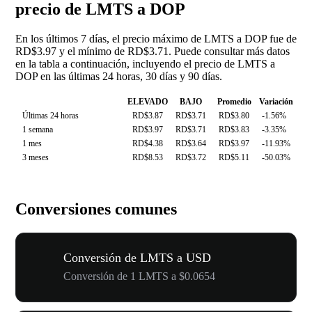
precio de LMTS a DOP
En los últimos 7 días, el precio máximo de LMTS a DOP fue de
RD$3.97 y el mínimo de RD$3.71. Puede consultar más datos
en la tabla a continuación, incluyendo el precio de LMTS a
DOP en las últimas 24 horas, 30 días y 90 días.
ELEVADO
BAJO
Promedio
Variación
Últimas 24 horas
RD$3.87
RD$3.71
RD$3.80
-1.56%
1 semana
RD$3.97
RD$3.71
RD$3.83
-3.35%
1 mes
RD$4.38
RD$3.64
RD$3.97
-11.93%
3 meses
RD$8.53
RD$3.72
RD$5.11
-50.03%
Conversiones comunes
Conversión de LMTS a USD
Conversión de 1 LMTS a $0.0654