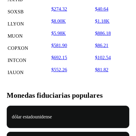
$274.32
$40.64
SOXSB
$8.00K
$1.18K
LLYON
$5.98K
$886.18
MUON
$581.90
$86.21
COPXON
$692.15
$102.54
INTCON
$552.26
$81.82
IAUON
Monedas fiduciarias populares
dólar estadounidense