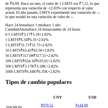
de ₹6.09. Hace un mes, el valor de 1 LMTS era ₹7.22, lo que
representa una variación de
-12.03%
con respecto al valor
actual. El año pasado, LMTS experimentó una variación de
--
,
lo que resultó en una variación de valor de
--
.
Hace 24 horas
hace 1 mes
hace 1 año
Cantidad
Ahora
Hace 24 horas
cambio de 24 horas
0.5 LMTS
₹3.17
₹3.18
+2.82%
1 LMTS
₹6.34
₹6.35
+2.82%
5 LMTS
₹31.71
₹31.75
+2.82%
10 LMTS
₹63.42
₹63.50
+2.82%
50 LMTS
₹317.08
₹317.51
+2.82%
100 LMTS
₹634.16
₹635.01
+2.82%
500 LMTS
₹3.17K
₹3.18K
+2.82%
1000 LMTS
₹6.34K
₹6.35K
+2.82%
Tipos de cambio populares
CNY
USD
$979.52
$144.90
SHOPON