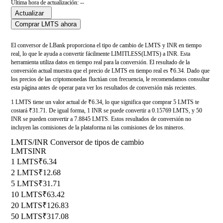
Última hora de actualización: --
Actualizar
Comprar LMTS ahora
El conversor de LBank proporciona el tipo de cambio de LMTS y INR en tiempo
real, lo que le ayuda a convertir fácilmente LIMITLESS(LMTS) a INR. Esta
herramienta utiliza datos en tiempo real para la conversión. El resultado de la
conversión actual muestra que el precio de LMTS en tiempo real es ₹6.34. Dado que
los precios de las criptomonedas fluctúan con frecuencia, le recomendamos consultar
esta página antes de operar para ver los resultados de conversión más recientes.
1 LMTS tiene un valor actual de ₹6.34, lo que significa que comprar 5 LMTS te
costará ₹31.71. De igual forma, 1 INR se puede convertir a 0.15769 LMTS, y 50
INR se pueden convertir a 7.8845 LMTS. Estos resultados de conversión no
incluyen las comisiones de la plataforma ni las comisiones de los mineros.
LMTS/INR Conversor de tipos de cambio
LMTS
INR
1 LMTS
₹6.34
2 LMTS
₹12.68
5 LMTS
₹31.71
10 LMTS
₹63.42
20 LMTS
₹126.83
50 LMTS
₹317.08