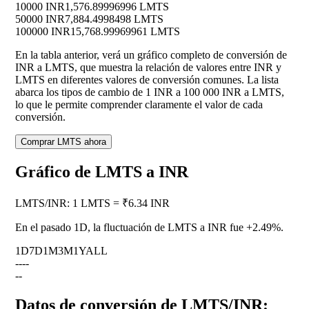
10000 INR
1,576.89996996 LMTS
50000 INR
7,884.4998498 LMTS
100000 INR
15,768.99969961 LMTS
En la tabla anterior, verá un gráfico completo de conversión de
INR a LMTS, que muestra la relación de valores entre INR y
LMTS en diferentes valores de conversión comunes. La lista
abarca los tipos de cambio de 1 INR a 100 000 INR a LMTS,
lo que le permite comprender claramente el valor de cada
conversión.
Comprar LMTS ahora
Gráfico de LMTS a INR
LMTS
/
INR
:
1 LMTS = ₹6.34 INR
En el pasado 1D, la fluctuación de LMTS a INR fue
+2.49%
.
1D
7D
1M
3M
1Y
ALL
--
--
--
Datos de conversión de LMTS/INR: