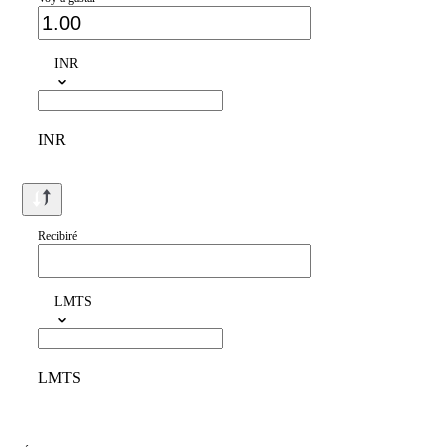
INR
INR
Recibiré
LMTS
LMTS