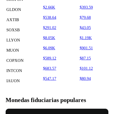
$2.66K
$393.59
GLDON
$538.64
$79.68
AXTIB
$291.02
$43.05
SOXSB
$8.05K
$1.19K
LLYON
$6.09K
$901.51
MUON
$589.12
$87.15
COPXON
$683.57
$101.12
INTCON
$547.17
$80.94
IAUON
Monedas fiduciarias populares