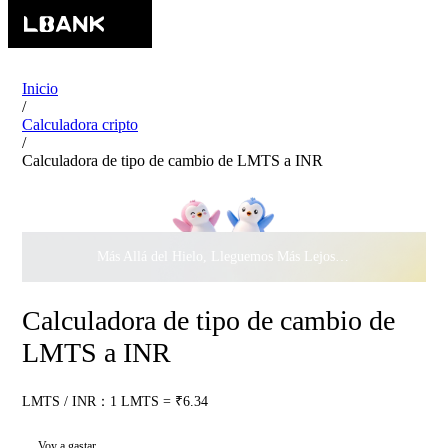
Inicio
/
Calculadora cripto
/
Calculadora de tipo de cambio de LMTS a INR
Más Allá del Hielo, Lleguemos Más Lejos Juntos ·
$500.000
c
Calculadora de tipo de cambio de
LMTS a INR
LMTS / INR：1 LMTS = ₹6.34
Voy a gastar