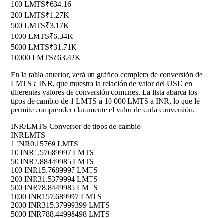
100 LMTS
₹634.16
200 LMTS
₹1.27K
500 LMTS
₹3.17K
1000 LMTS
₹6.34K
5000 LMTS
₹31.71K
10000 LMTS
₹63.42K
En la tabla anterior, verá un gráfico completo de conversión de
LMTS a INR, que muestra la relación de valor del USD en
diferentes valores de conversión comunes. La lista abarca los
tipos de cambio de 1 LMTS a 10 000 LMTS a INR, lo que le
permite comprender claramente el valor de cada conversión.
INR/LMTS Conversor de tipos de cambio
INR
LMTS
1 INR
0.15769 LMTS
10 INR
1.57689997 LMTS
50 INR
7.88449985 LMTS
100 INR
15.7689997 LMTS
200 INR
31.5379994 LMTS
500 INR
78.8449985 LMTS
1000 INR
157.689997 LMTS
2000 INR
315.37999399 LMTS
5000 INR
788.44998498 LMTS