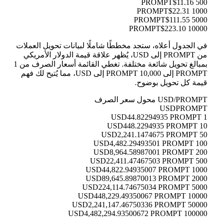
$11.16
500 PROMPT
$22.31
1000 PROMPT
$111.55
5000 PROMPT
$223.10
10000 PROMPT
في الجدول أعلاه، ستجد مخططًا شاملًا لبيانات تحويل العملات
من PROMPT إلى USD، يُظهر علاقة قيمة الدولار الأمريكي
بمبالغ تحويل شائعة مختلفة. تغطي القائمة أسعار الصرف من 1
PROMPT إلى 10,000 PROMPT إلى USD، مما يُتيح لك فهم
قيمة كل تحويل بوضوح.
USD/PROMPT محول سعر الصرف
USD
PROMPT
44.82294935 PROMPT
1 USD
448.2294935 PROMPT
10 USD
2,241.1474675 PROMPT
50 USD
4,482.29493501 PROMPT
100 USD
8,964.58987001 PROMPT
200 USD
22,411.47467503 PROMPT
500 USD
44,822.94935007 PROMPT
1000 USD
89,645.89870013 PROMPT
2000 USD
224,114.74675034 PROMPT
5000 USD
448,229.49350067 PROMPT
10000 USD
2,241,147.46750336 PROMPT
50000 USD
4,482,294.93500672 PROMPT
100000 USD