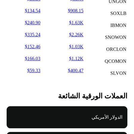
UNGON
$134.54
$908.15
SOXLB
$240.90
$1.63K
IBMON
$335.24
$2.26K
SNOWON
$152.46
$1.03K
ORCLON
$166.03
$1.12K
QCOMON
$59.33
$400.47
SLVON
العملات الورقية الشائعة
الدولار الأمريكي