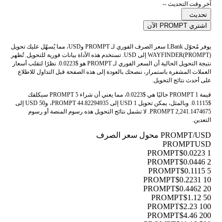
آخر وقت التحديث --
تحديث
اشتري PROMPT الآن
يوفر مُحوّل LBank سعر الصرف الفوري لـ PROMPT وUSD، مما يُسهّل عليك تحويل
WAYFINDER(PROMPT) إلى USD. تستخدم هذه الأداة بيانات فورية للتحويل. تُظهر
نتيجة التحويل الحالية أن السعر الفوري لـ PROMPT هو $0.0223. نظرًا لتقلب أسعار
العملات المشفرة باستمرار، ننصحك بالعودة إلى هذه الصفحة قبل التداول للاطلاع
على أحدث نتائج التحويل.
قيمة 1 PROMPT حاليًا هي $0.0223، مما يعني أن شراء 5 PROMPT سيكلفك
$0.1115. وبالمثل، يمكن تحويل 1 USD إلى 44.82294935 PROMPT، و50 USD إلى
2,241.1474675 PROMPT. لا تشمل نتائج التحويل هذه رسوم المنصة أو رسوم
التعدين.
PROMPT/USD محول سعر الصرف
PROMPT
USD
$0.0223
1 PROMPT
$0.0446
2 PROMPT
$0.1115
5 PROMPT
$0.2231
10 PROMPT
$0.4462
20 PROMPT
$1.12
50 PROMPT
$2.23
100 PROMPT
$4.46
200 PROMPT