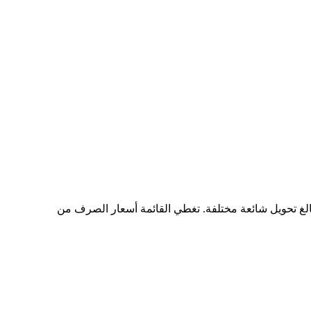
جد مخططًا شاملًا لبيانات التحويل من AUD إلى PROMPT، يُظهر علاقة القيمة بين AUD وPROMPT عند مبالغ تحويل شائعة مختلفة. تغطي القائمة أسعار الصرف من