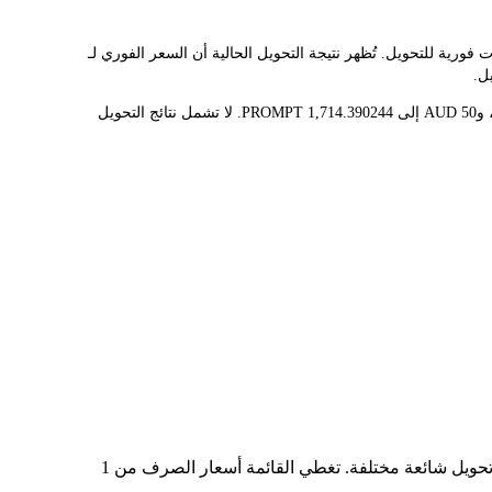
مما يُسهّل عليك تحويل WAYFINDER(PROMPT) إلى AUD. تستخدم هذه الأداة بيانات فورية للتحويل. تُظهر نتيجة التحويل الحالية أن السعر الفوري لـ
قيمة 1 PROMPT حاليًا هي $0.0292، مما يعني أن شراء 5 PROMPT سيكلفك $0.1458. وبالمثل، يمكن تحويل 1 AUD إلى 34.28780488 PROMPT، و50 AUD إلى 1,714.390244 PROMPT. لا تشمل نتائج التحويل
في الجدول أعلاه، ستجد مخططًا شاملًا لبيانات تحويل العملات من PROMPT إلى AUD، يُظهر علاقة قيمة الدولار الأمريكي بمبالغ تحويل شائعة مختلفة. تغطي القائمة أسعار الصرف من 1