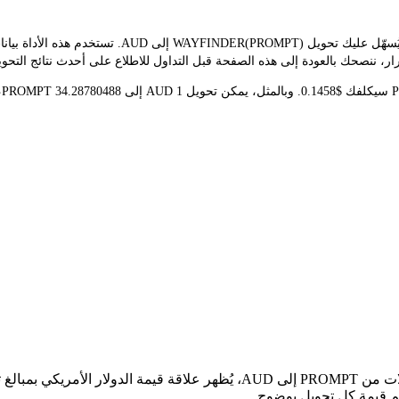
يوفر مُحوّل LBank سعر الصرف الفوري لـ PROMPT وAUD، 