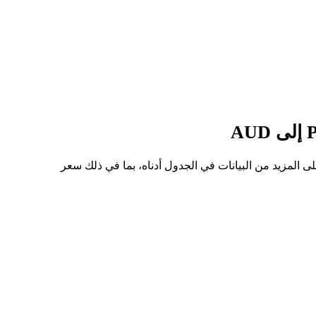
 للسهم من PROMPT إلى AUD هو $0.0308، وأدنى سعر هو $0.0279. يمكنك الاطلاع على المزيد من البيانات في الجدول أدناه، بما في ذلك سعر