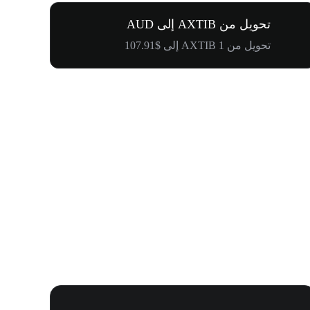
تحويل من AXTIB إلى AUD
تحويل من 1 AXTIB إلى $107.91
كرنفال إدراج WOOF و1