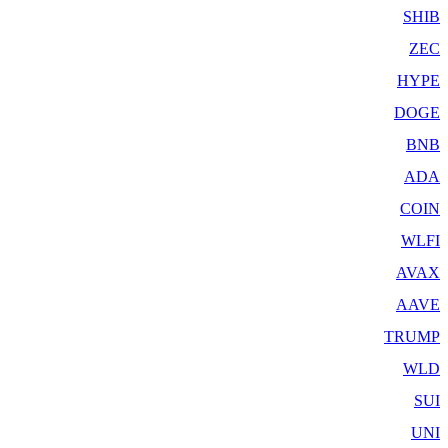
SHIB
ZEC
HYPE
DOGE
BNB
ADA
COIN
WLFI
AVAX
AAVE
TRUMP
WLD
SUI
UNI