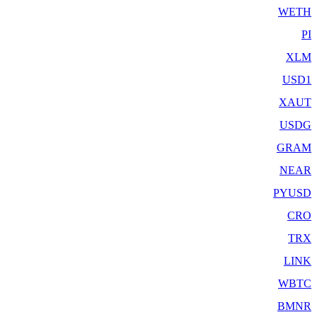
WETH
PI
XLM
USD1
XAUT
USDG
GRAM
NEAR
PYUSD
CRO
TRX
LINK
WBTC
BMNR