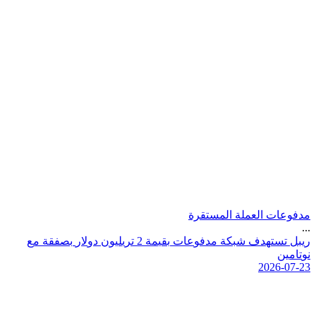
مدفوعات العملة المستقرة
...
ر
ي
ب
ل
ت
س
ت
ه
د
ف
ش
ب
ك
ة
م
د
ف
و
ع
ا
ت
ب
ق
ي
م
ة
2
ت
ر
ي
ل
ي
و
ن
د
و
ل
ر
ب
ص
ف
ق
ة
م
ع
ن
و
ت
ا
م
ي
ن
2026-07-23