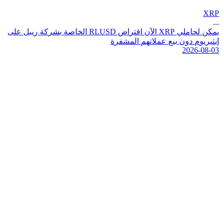
XRP
...
ي
م
ك
ن
ل
ح
ا
م
ل
ي
P
R
X
ا
ل
ن
ا
ق
ت
ر
ا
ض
D
S
U
L
R
ا
ل
خ
ا
ص
ة
ب
ش
ر
ك
ة
ر
ي
ب
ل
ع
ل
ى
إ
ي
ث
ي
ر
ي
و
م
د
و
ن
ب
ي
ع
ع
م
ل
ت
ه
م
ا
ل
م
ش
ف
ر
ة
2026-08-03