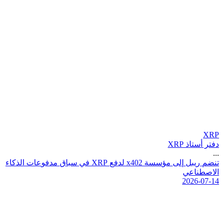
XRP
دفتر أستاذ XRP
...
ت
ن
ض
م
ر
ي
ب
ل
إ
ل
ى
م
ؤ
س
س
ة
2
0
4
x
ل
د
ف
ع
P
R
X
ف
ي
س
ب
ا
ق
م
د
ف
و
ع
ا
ت
ا
ل
ذ
ك
ا
ء
ا
ل
ص
ط
ن
ا
ع
ي
2026-07-14