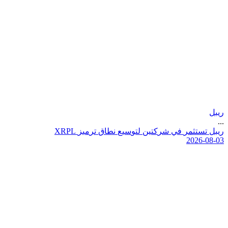
ريبل
...
ر
ي
ب
ل
ت
س
ت
ث
م
ر
ف
ي
ش
ر
ك
ت
ي
ن
ل
ت
و
س
ي
ع
ن
ط
ا
ق
ت
ر
م
ي
ز
L
P
R
X
2026-08-03