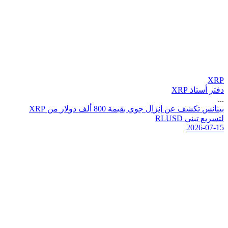
XRP
دفتر أستاذ XRP
...
ب
ي
ن
ا
ن
س
ت
ك
ش
ف
ع
ن
إ
ن
ز
ا
ل
ج
و
ي
ب
ق
ي
م
ة
0
0
8
أ
ل
ف
د
و
ل
ر
م
ن
P
R
X
ل
ت
س
ر
ي
ع
ت
ب
ن
ي
D
S
U
L
R
2026-07-15