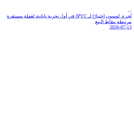
...
ت
ج
ر
ي
ل
و
س
و
ن
ا
خ
ت
ب
ا
ر
ا
ل
ـ
C
Y
P
J
ف
ي
أ
و
ل
ت
ج
ر
ب
ة
ي
ا
ب
ا
ن
ي
ة
ل
ع
م
ل
ة
م
س
ت
ق
ر
ة
م
ر
ت
ب
ط
ة
ب
ن
ق
ا
ط
ا
ل
ب
ي
ع
2026-07-13