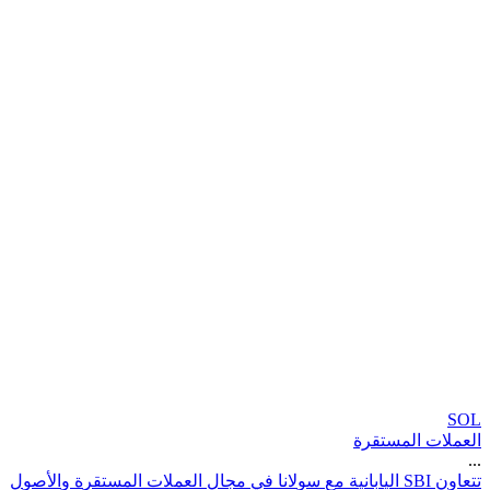
SOL
العملات المستقرة
...
ت
ت
ع
ا
و
ن
I
B
S
ا
ل
ي
ا
ب
ا
ن
ي
ة
م
ع
س
و
ل
ن
ا
ف
ي
م
ج
ا
ل
ا
ل
ع
م
ل
ت
ا
ل
م
س
ت
ق
ر
ة
و
ا
ل
ص
و
ل