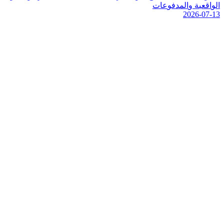
ا
ل
و
ا
ق
ع
ي
ة
و
ا
ل
م
د
ف
و
ع
ا
ت
2026-07-13