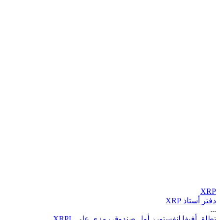
XRP
دفتر أستاذ XRP
...
ت
ط
ل
ق
أ
ف
ي
ف
ا
إ
ن
ف
س
ت
و
ر
ز
أ
و
ل
ص
ن
د
و
ق
ر
م
ز
ي
ع
ل
ى
L
P
R
X