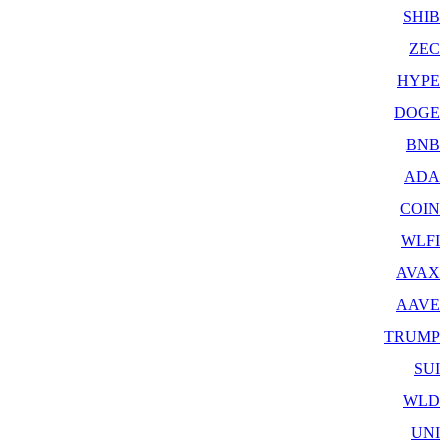
SHIB
ZEC
HYPE
DOGE
BNB
ADA
COIN
WLFI
AVAX
AAVE
TRUMP
SUI
WLD
UNI