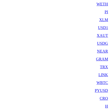
WETH
PI
XLM
USD1
XAUT
USDG
NEAR
GRAM
TRX
LINK
WBTC
PYUSD
CRO
H