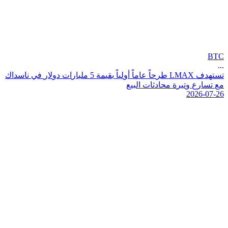
BTC
...
ت
س
ت
ه
د
ف
X
A
M
L
ط
ر
ح
ا
ع
ا
م
ا
أ
و
ل
ي
ا
ب
ق
ي
م
ة
5
م
ل
ي
ا
ر
ا
ت
د
و
ل
ر
ف
ي
ن
ا
س
د
ا
ك
م
ع
ت
س
ا
ر
ع
و
ت
ي
ر
ة
م
ح
ا
د
ث
ا
ت
ا
ل
ب
ي
ع
2026-07-26