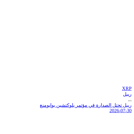
XRP
ريبل
...
ر
ي
ب
ل
ت
ح
ت
ل
ا
ل
ص
د
ا
ر
ة
ف
ي
م
ؤ
ت
م
ر
ب
ل
و
ك
ت
ش
ي
ن
ب
و
ا
ي
و
م
ن
غ
2026-07-30