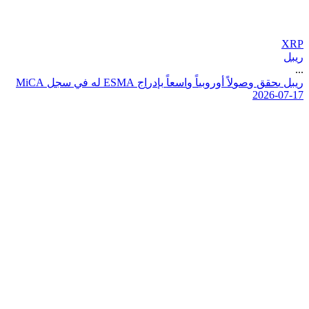
XRP
ريبل
...
ر
ي
ب
ل
ي
ح
ق
ق
و
ص
و
ل
أ
و
ر
و
ب
ي
ا
و
ا
س
ع
ا
ب
إ
د
ر
ا
ج
A
M
S
E
ل
ه
ف
ي
س
ج
ل
A
C
i
M
2026-07-17