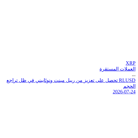
XRP
العملات المستقرة
...
D
S
U
L
R
ت
ح
ص
ل
ع
ل
ى
ت
ع
ز
ي
ز
م
ن
ر
ي
ب
ل
م
ي
ن
ت
و
ن
و
ت
ا
ب
ي
ن
ي
ف
ي
ظ
ل
ت
ر
ا
ج
ع
ا
ل
ح
ج
م
2026-07-24