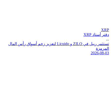
XRP
دفتر أستاذ XRP
...
ت
س
ت
ث
م
ر
ر
ي
ب
ل
ف
ي
O
L
I
Z
و
o
d
i
u
c
i
L
ل
ت
ع
ز
ي
ز
ز
خ
م
أ
س
و
ا
ق
ر
أ
س
ا
ل
م
ا
ل
ا
ل
م
ر
م
ز
ة
2026-08-03