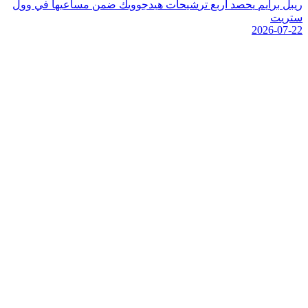
ر
ي
ب
ل
ب
ر
ا
ي
م
ي
ح
ص
د
أ
ر
ب
ع
ت
ر
ش
ي
ح
ا
ت
ه
ي
د
ج
و
و
ي
ك
ض
م
ن
م
س
ا
ع
ي
ه
ا
ف
ي
و
و
ل
س
ت
ر
ي
ت
2026-07-22