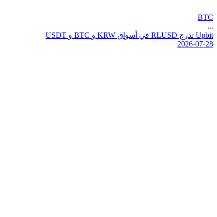
BTC
...
t
i
b
p
U
ت
د
ر
ج
D
S
U
L
R
ف
ي
أ
س
و
ا
ق
W
R
K
و
C
T
B
و
T
D
S
U
2026-07-28