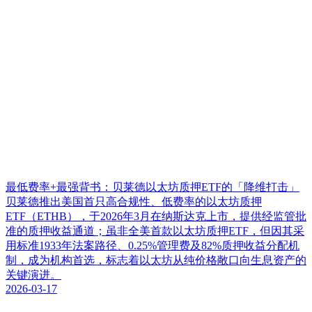
最低费率+最强背书：贝莱德以太坊质押ETF的「降维打击」
贝莱德推出美国首只高合规性、低费率的以太坊质押
ETF（ETHB），于2026年3月在纳斯达克上市，提供经监管批
准的质押收益通道；虽非全美首款以太坊质押ETF，但因其采
用标准1933年法案路径、0.25%管理费及82%质押收益分配机
制，成为机构首选，标志着以太坊从纯价格敞口向生息资产的
关键演进。
2026-03-17