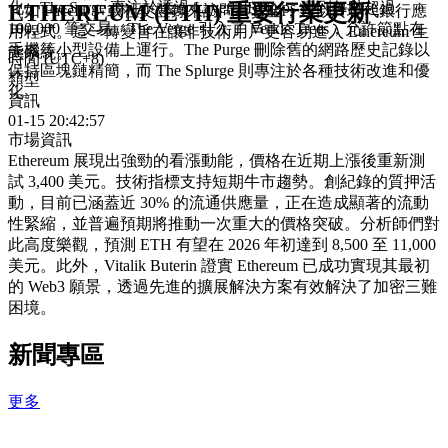
化。The Surge 專注於透過 Layer 2 Rollups 達到每秒超過
ETHEREUM (ETH) 重要行業更新
（如 FaceID）或社交登錄來訪問其資金，類似於現代銀行應
100,000 筆交易。The Verge 引入了 Verkle Trees，允許節點在
用程式。這一轉變旨在讓非技術用戶更容易進入 Ethereum 生
手機等小型設備上運行。The Purge 刪除舊的網路歷史記錄以
態系統。
時間
(UTC+8)
保持區塊鏈精簡，而 The Splurge 則專注於各種技術改進和優
類型
化。
資訊
01-15 20:42:57
市場資訊
Ethereum 展現出強勁的看漲動能，價格在近期上漲後重新測
試 3,400 美元。技術指標支持短期牛市趨勢。創紀錄的質押活
動，目前已涵蓋近 30% 的流通供應量，正在造成顯著的流動
性緊縮，並普遍預期將推動一次重大的價格突破。分析師們對
此高度樂觀，預測 ETH 有望在 2026 年初達到 8,500 至 11,000
美元。此外，Vitalik Buterin 證實 Ethereum 已成功實現其最初
的 Web3 願景，透過先進的擴展解決方案有效解決了加密三難
困境。
新聞專區
更多