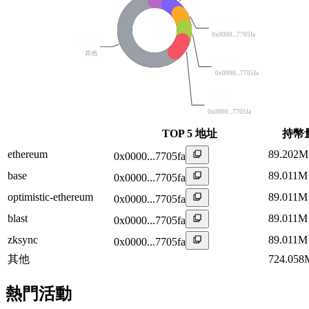
7.61%
0x0000...7705fa
61.93%
其他
7.61%
0x0000...7705fa
7.61%
0x0000...7705fa
TOP 5 地址
持幣
ethereum
89.202M
0x0000...7705fa
base
89.011M
0x0000...7705fa
optimistic-ethereum
89.011M
0x0000...7705fa
blast
89.011M
0x0000...7705fa
zksync
89.011M
0x0000...7705fa
其他
724.058
熱門活動