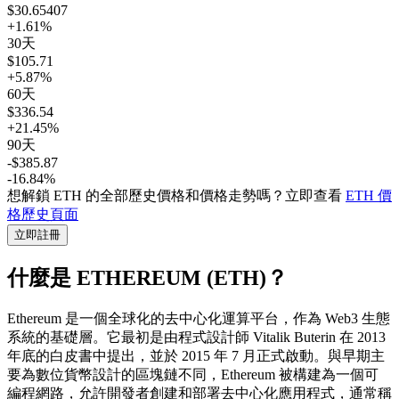
$30.65407
+1.61%
30天
$105.71
+5.87%
60天
$336.54
+21.45%
90天
-$385.87
-16.84%
想解鎖 ETH 的全部歷史價格和價格走勢嗎？立即查看
ETH
價
格歷史頁面
立即註冊
什麼是 ETHEREUM (ETH)？
Ethereum 是一個全球化的去中心化運算平台，作為 Web3 生態
系統的基礎層。它最初是由程式設計師 Vitalik Buterin 在 2013
年底的白皮書中提出，並於 2015 年 7 月正式啟動。與早期主
要為數位貨幣設計的區塊鏈不同，Ethereum 被構建為一個可
編程網路，允許開發者創建和部署去中心化應用程式，通常稱