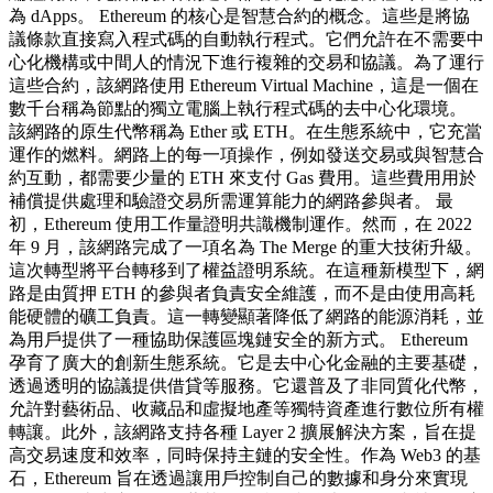
為 dApps。 Ethereum 的核心是智慧合約的概念。這些是將協
議條款直接寫入程式碼的自動執行程式。它們允許在不需要中
心化機構或中間人的情況下進行複雜的交易和協議。為了運行
這些合約，該網路使用 Ethereum Virtual Machine，這是一個在
數千台稱為節點的獨立電腦上執行程式碼的去中心化環境。
該網路的原生代幣稱為 Ether 或 ETH。在生態系統中，它充當
運作的燃料。網路上的每一項操作，例如發送交易或與智慧合
約互動，都需要少量的 ETH 來支付 Gas 費用。這些費用用於
補償提供處理和驗證交易所需運算能力的網路參與者。 最
初，Ethereum 使用工作量證明共識機制運作。然而，在 2022
年 9 月，該網路完成了一項名為 The Merge 的重大技術升級。
這次轉型將平台轉移到了權益證明系統。在這種新模型下，網
路是由質押 ETH 的參與者負責安全維護，而不是由使用高耗
能硬體的礦工負責。這一轉變顯著降低了網路的能源消耗，並
為用戶提供了一種協助保護區塊鏈安全的新方式。 Ethereum
孕育了廣大的創新生態系統。它是去中心化金融的主要基礎，
透過透明的協議提供借貸等服務。它還普及了非同質化代幣，
允許對藝術品、收藏品和虛擬地產等獨特資產進行數位所有權
轉讓。此外，該網路支持各種 Layer 2 擴展解決方案，旨在提
高交易速度和效率，同時保持主鏈的安全性。作為 Web3 的基
石，Ethereum 旨在透過讓用戶控制自己的數據和身分來實現