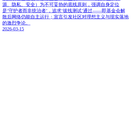
源、隐私、安全）为不可妥协的底线原则，强调自身定位
是‘守护者而非统治者’，追求‘拔线测试’通过——即基金会解
散后网络仍能自主运行；宣言引发社区对理想主义与现实落地
的激烈争论。
2026-03-15