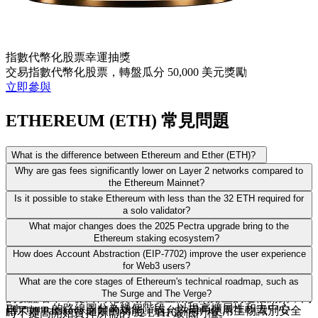
指數代幣化股票幸運抽獎
交易指數代幣化股票，轉盤瓜分 50,000 美元獎勵
立即參與
ETHEREUM (ETH) 常見問題
What is the difference between Ethereum and Ether (ETH)?
Ethereum 是指底層的區塊鏈網路，通常被描述為用於智慧合
Why are gas fees significantly lower on Layer 2 networks compared to
the Ethereum Mainnet?
約和去中心化應用程式的全球電腦。Ether (ETH) 是該網路的
在 Dencun 升級之後，Ethereum 引入了 EIP-4844，其創建了
Is it possible to stake Ethereum with less than the 32 ETH required for
原生加密貨幣。它有兩個主要用途：作為 Gas 支付交易手續
a solo validator?
Blobs。這些是專用的臨時儲存空間，允許 Layer 2 (L2) 擴容方
費，以及作為驗證者透過 Proof of Stake 保護網路安全時使用
是的。雖然運行獨立驗證者的技術要求是 32 ETH，但大多數
What major changes does the 2025 Pectra upgrade bring to the
案以更低的成本將其交易數據發佈到主網。雖然主網仍然是高
的抵押品。
Ethereum staking ecosystem?
用戶透過流動性質押或交易所整合的質押服務參與。這些選項
價值交易的高安全性結算層，但 L2 網路利用這些廉價通道為
Pectra 升級以 EIP-7251 為特色，重點在於提高質押層的效率。
How does Account Abstraction (EIP-7702) improve the user experience
允許用戶質押極少量的 ETH。作為回報，參與者通常會收到
用戶提供通常不到一美分的交易費用。
for Web3 users?
一個關鍵變化是將驗證者的最大有效餘額從 32 ETH 提高到
代表其質押 ETH 的流動性代幣，使他們在獲得獎勵的同時保
Account Abstraction 是一項旨在讓加密錢包更加直觀的技術演
What are the core stages of Ethereum's technical roadmap, such as
2,048 ETH。這允許大規模質押者將其持有的資產合併到更少
持流動性。這顯著降低了參與保護網路安全的門檻。
The Surge and The Verge?
進。EIP-7702 不再需要管理容易遺失的複雜助記詞，而是啟
的驗證者中，從而簡化獎勵管理並減少網路上的通信開銷，同
Ethereum 的路線圖分為幾個階段，以提高擴展性和去中心
用了如 Passkeys 之類的功能。這允許用戶使用生物識別安全
時不提高開始質押所需的 32 ETH 最低門檻。