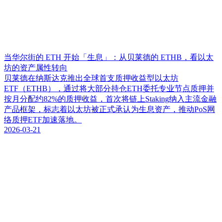
当华尔街的 ETH 开始「生息」：从贝莱德的 ETHB，看以太
坊的资产属性转向
贝莱德在纳斯达克推出全球首支质押收益型以太坊
ETF（ETHB），通过将大部分持仓ETH委托专业节点质押并
按月分配约82%的质押收益，首次将链上Staking纳入主流金融
产品框架，标志着以太坊被正式承认为生息资产，推动PoS网
络质押ETF加速落地。
2026-03-21