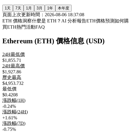
1天
7天
1月
3月
1年
本年度
頁面上次更新時間：2026-08-06 18:37:08
ETH 價格洞察
什麼是 ETH？
AI 分析報告
ETH價格預測
如何購
買ETH
熱門活動
FAQ
Ethereum (ETH) 價格信息 (USD)
24H最低價
$1,855.71
24H最高價
$1,927.86
歷史最高
$4,953.732
最低價
$0.4208
漲跌幅(1H)
-0.24%
漲跌幅(24H)
+1.61%
漲跌幅(7D)
-0.75%