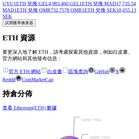
UYU
1ETH 兌換 GEL
4,983.460 GEL
1ETH 兌換 MAD
17,735.54
MAD
1ETH 兌換 OMR
732.7578 OMR
1ETH 兌換 SEK
18,055.13
SEK
試用匯率換算器
ETH 資源
要更深入地了解 ETH，請考慮探索其他資源，例如白皮書、
官方網站和其他發布信息：
官方 ETH 網站
白皮書
區塊查詢
GitHub
X
Reddit
CoinMarketCap
持倉分佈
查看 Ethereum(ETH) 數據
7.62%
0x0000...7705fa
7.61%
0x0000...7705fa