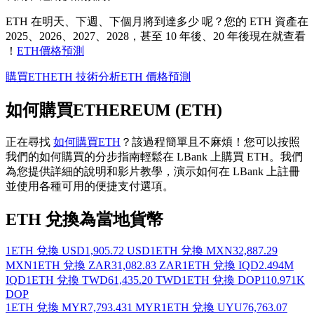
ETH 在明天、下週、下個月將到達多少 呢？您的 ETH 資產在
2025、2026、2027、2028，甚至 10 年後、20 年後現在就查看
！
ETH價格預測
購買ETH
ETH 技術分析
ETH 價格預測
如何購買ETHEREUM (ETH)
正在尋找
如何購買ETH
？該過程簡單且不麻煩！您可以按照
我們的如何購買的分步指南輕鬆在 LBank 上購買 ETH。我們
為您提供詳細的說明和影片教學，演示如何在 LBank 上註冊
並使用各種可用的便捷支付選項。
ETH 兌換為當地貨幣
1ETH 兌換 USD
1,905.72 USD
1ETH 兌換 MXN
32,887.29
MXN
1ETH 兌換 ZAR
31,082.83 ZAR
1ETH 兌換 IQD
2.494M
IQD
1ETH 兌換 TWD
61,435.20 TWD
1ETH 兌換 DOP
110.971K
DOP
1ETH 兌換 MYR
7,793.431 MYR
1ETH 兌換 UYU
76,763.07