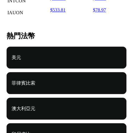
INTCON
$533.81
$78.97
IAUON
熱門法幣
美元
菲律賓比索
澳大利亞元