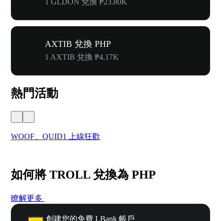
1 GLDON 兌換 ₱23.80K
AXTIB 兌換 PHP
1 AXTIB 兌換 ₱4.17K
熱門活動
WOOF、QUID1 上線狂歡
首
如何將 TROLL 兌換為 PHP
瞭解更多
創建您的免費 LBank 帳戶