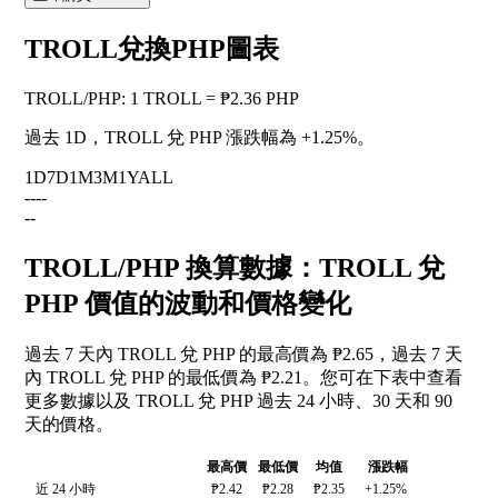
TROLL兌換PHP圖表
TROLL
/
PHP
:
1 TROLL = ₱2.36 PHP
過去 1D，TROLL 兌 PHP 漲跌幅為
+1.25%
。
1D
7D
1M
3M
1Y
ALL
--
--
--
TROLL/PHP 換算數據：TROLL 兌
PHP 價值的波動和價格變化
過去 7 天內 TROLL 兌 PHP 的最高價為 ₱2.65，過去 7 天
內 TROLL 兌 PHP 的最低價為 ₱2.21。您可在下表中查看
更多數據以及 TROLL 兌 PHP 過去 24 小時、30 天和 90
天的價格。
最高價
最低價
均值
漲跌幅
近 24 小時
₱2.42
₱2.28
₱2.35
+1.25%