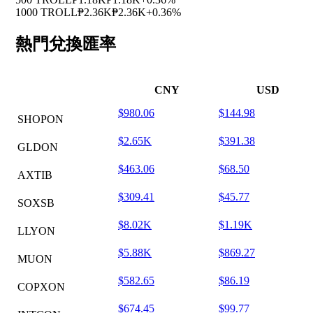
1000 TROLL
₱2.36K
₱2.36K
+0.36%
熱門兌換匯率
CNY
USD
$980.06
$144.98
SHOPON
$2.65K
$391.38
GLDON
$463.06
$68.50
AXTIB
$309.41
$45.77
SOXSB
$8.02K
$1.19K
LLYON
$5.88K
$869.27
MUON
$582.65
$86.19
COPXON
$674.45
$99.77