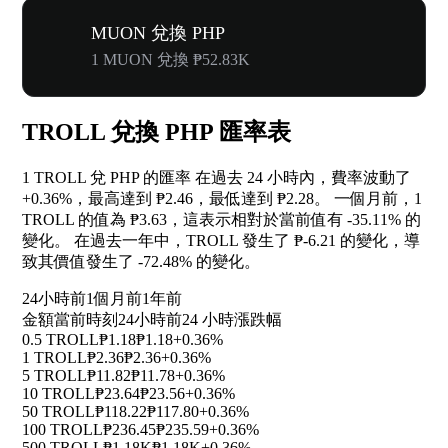
MUON 兌換 PHP
1 MUON 兌換 ₱52.83K
TROLL 兌換 PHP 匯率表
1 TROLL 兌 PHP 的匯率 在過去 24 小時內，費率波動了
+0.36%
，最高達到 ₱2.46，最低達到 ₱2.28。 一個月前，1
TROLL 的值為 ₱3.63，這表示相對於當前值有
-35.11%
的
變化。 在過去一年中，TROLL 發生了 ₱-6.21 的變化，導
致其價值發生了
-72.48%
的變化。
24小時前
1個月前
1年前
金額
當前時刻
24小時前
24 小時漲跌幅
0.5 TROLL
₱1.18
₱1.18
+0.36%
1 TROLL
₱2.36
₱2.36
+0.36%
5 TROLL
₱11.82
₱11.78
+0.36%
10 TROLL
₱23.64
₱23.56
+0.36%
50 TROLL
₱118.22
₱117.80
+0.36%
100 TROLL
₱236.45
₱235.59
+0.36%
500 TROLL
₱1.18K
₱1.18K
+0.36%