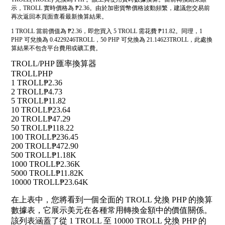
示，TROLL 實時價格為 ₱2.36。由於加密貨幣價格波動頻繁，建議您交易前
再次返回本頁面查看最新換算結果。
1 TROLL 當前價值為 ₱2.36，即您買入 5 TROLL 需花費 ₱11.82。同理，1
PHP 可兌換為 0.4229246TROLL，50 PHP 可兌換為 21.14623TROLL，此處換
算結果不包含平台費用或礦工費。
TROLL/PHP 匯率換算器
TROLL
PHP
1 TROLL
₱2.36
2 TROLL
₱4.73
5 TROLL
₱11.82
10 TROLL
₱23.64
20 TROLL
₱47.29
50 TROLL
₱118.22
100 TROLL
₱236.45
200 TROLL
₱472.90
500 TROLL
₱1.18K
1000 TROLL
₱2.36K
5000 TROLL
₱11.82K
10000 TROLL
₱23.64K
在上表中，您將看到一個全面的 TROLL 兌換 PHP 的換算
數據表，它展示美元在各種常用轉換金額中的價值關係。
該列表涵蓋了從 1 TROLL 至 10000 TROLL 兌換 PHP 的