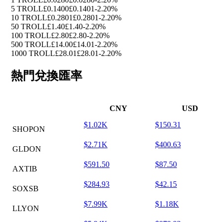
5 TROLL
£0.1400
£0.1401
-2.20%
10 TROLL
£0.2801
£0.2801
-2.20%
50 TROLL
£1.40
£1.40
-2.20%
100 TROLL
£2.80
£2.80
-2.20%
500 TROLL
£14.00
£14.01
-2.20%
1000 TROLL
£28.01
£28.01
-2.20%
熱門兌換匯率
CNY
USD
$1.02K
$150.31
SHOPON
$2.71K
$400.63
GLDON
$591.50
$87.50
AXTIB
$284.93
$42.15
SOXSB
$7.99K
$1.18K
LLYON