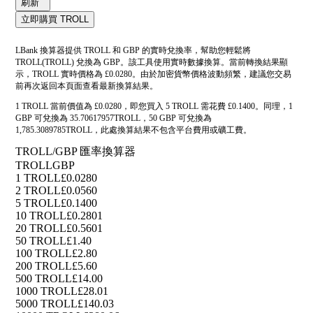
刷新
立即購買 TROLL
LBank 換算器提供 TROLL 和 GBP 的實時兌換率，幫助您輕鬆將
TROLL(TROLL) 兌換為 GBP。該工具使用實時數據換算。當前轉換結果顯
示，TROLL 實時價格為 £0.0280。由於加密貨幣價格波動頻繁，建議您交易
前再次返回本頁面查看最新換算結果。
1 TROLL 當前價值為 £0.0280，即您買入 5 TROLL 需花費 £0.1400。同理，1
GBP 可兌換為 35.70617957TROLL，50 GBP 可兌換為
1,785.3089785TROLL，此處換算結果不包含平台費用或礦工費。
TROLL/GBP 匯率換算器
TROLL
GBP
1 TROLL
£0.0280
2 TROLL
£0.0560
5 TROLL
£0.1400
10 TROLL
£0.2801
20 TROLL
£0.5601
50 TROLL
£1.40
100 TROLL
£2.80
200 TROLL
£5.60
500 TROLL
£14.00
1000 TROLL
£28.01
5000 TROLL
£140.03