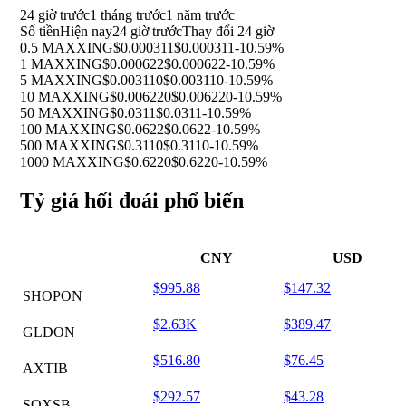
24 giờ trước
1 tháng trước
1 năm trước
Số tiền
Hiện nay
24 giờ trước
Thay đổi 24 giờ
0.5 MAXXING
$0.000311
$0.000311
-10.59%
1 MAXXING
$0.000622
$0.000622
-10.59%
5 MAXXING
$0.003110
$0.003110
-10.59%
10 MAXXING
$0.006220
$0.006220
-10.59%
50 MAXXING
$0.0311
$0.0311
-10.59%
100 MAXXING
$0.0622
$0.0622
-10.59%
500 MAXXING
$0.3110
$0.3110
-10.59%
1000 MAXXING
$0.6220
$0.6220
-10.59%
Tỷ giá hối đoái phổ biến
CNY
USD
$995.88
$147.32
SHOPON
$2.63K
$389.47
GLDON
$516.80
$76.45
AXTIB
$292.57
$43.28
SOXSB