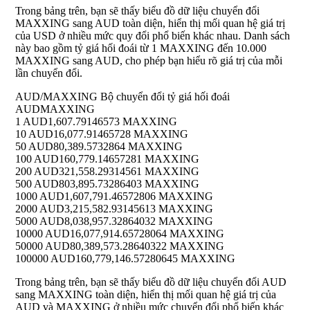
Trong bảng trên, bạn sẽ thấy biểu đồ dữ liệu chuyển đổi
MAXXING sang AUD toàn diện, hiển thị mối quan hệ giá trị
của USD ở nhiều mức quy đổi phổ biến khác nhau. Danh sách
này bao gồm tỷ giá hối đoái từ 1 MAXXING đến 10.000
MAXXING sang AUD, cho phép bạn hiểu rõ giá trị của mỗi
lần chuyển đổi.
AUD/MAXXING Bộ chuyển đổi tỷ giá hối đoái
AUD
MAXXING
1 AUD
1,607.79146573 MAXXING
10 AUD
16,077.91465728 MAXXING
50 AUD
80,389.5732864 MAXXING
100 AUD
160,779.14657281 MAXXING
200 AUD
321,558.29314561 MAXXING
500 AUD
803,895.73286403 MAXXING
1000 AUD
1,607,791.46572806 MAXXING
2000 AUD
3,215,582.93145613 MAXXING
5000 AUD
8,038,957.32864032 MAXXING
10000 AUD
16,077,914.65728064 MAXXING
50000 AUD
80,389,573.28640322 MAXXING
100000 AUD
160,779,146.57280645 MAXXING
Trong bảng trên, bạn sẽ thấy biểu đồ dữ liệu chuyển đổi AUD
sang MAXXING toàn diện, hiển thị mối quan hệ giá trị của
AUD và MAXXING ở nhiều mức chuyển đổi phổ biến khác