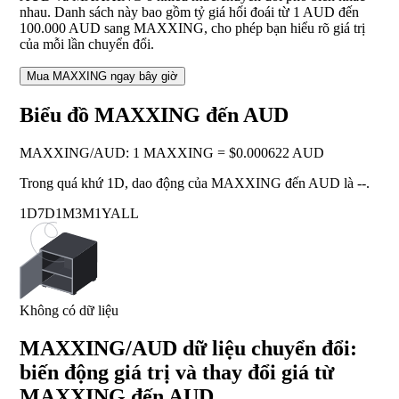
nhau. Danh sách này bao gồm tỷ giá hối đoái từ 1 AUD đến
100.000 AUD sang MAXXING, cho phép bạn hiểu rõ giá trị
của mỗi lần chuyển đổi.
Mua MAXXING ngay bây giờ
Biểu đồ MAXXING đến AUD
MAXXING
/
AUD
:
1 MAXXING = $0.000622 AUD
Trong quá khứ 1D, dao động của MAXXING đến AUD là
--
.
1D
7D
1M
3M
1Y
ALL
Không có dữ liệu
MAXXING/AUD dữ liệu chuyển đổi:
biến động giá trị và thay đổi giá từ
MAXXING đến AUD