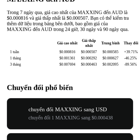
Trong 7 ngày qua, giá cao nhất của MAXXING đến AUD là
$0.000816 và giá thấp nhất là $0.000507. Bạn có thể kiểm tra
thêm dữ liệu trong bảng bên dưới, bao gồm giá của
MAXXING đến AUD trong 24 giờ, 30 ngày và 90 ngày qua.
Giá thấp
Giá cao nhất
Trung bình
Thay đổi
nhất
1 tuần
$0.000816
$0.000507
$0.000585
+39.71%
1 tháng
$0.001361
$0.000292
$0.000627
-46.25%
3 tháng
$0.007694
$0.000463
$0.002095
-89.56%
Chuyển đổi phổ biến
chuyển đổi MAXXING sang USD
chuyển đổi 1 MAXXING sang $0.000438