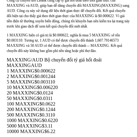
Công cụ chuyển đổi LBank cung cấp tỷ giá hối đoái theo thời gian thực của
MAXXING và AUD, giúp bạn dễ dàng chuyển đổi MAXXING(MAXXING) sang
AUD. Công cụ này sử dụng dữ liệu thời gian thực để chuyển đổi. Kết quả chuyển
đổi hiện tại cho thấy giá theo thời gian thực của MAXXING là $0.000622. Vì giá
tiền điện tử thường xuyên biến động, chúng tôi khuyên bạn nên kiểm tra lại trang này
trước khi giao dịch để xem kết quả chuyển đổi mới nhất.
1 MAXXING hiện có giá trị là $0.000622, nghĩa là mua 5 MAXXING sẽ tốn
$0.003110. Tương tự, 1 AUD có thể được chuyển đổi thành 1,607.79146573
MAXXING và 50 AUD có thể được chuyển đổi thành -- MAXXING. Kết quả
chuyển đổi này không bao gồm phí nền tảng hoặc phí thợ đào.
MAXXING/AUD Bộ chuyển đổi tỷ giá hối đoái
MAXXING
AUD
1 MAXXING
$0.000622
2 MAXXING
$0.001244
5 MAXXING
$0.003110
10 MAXXING
$0.006220
20 MAXXING
$0.0124
50 MAXXING
$0.0311
100 MAXXING
$0.0622
200 MAXXING
$0.1244
500 MAXXING
$0.3110
1000 MAXXING
$0.6220
5000 MAXXING
$3.11
10000 MAXXING
$6.22