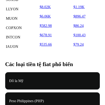
$8.02K
$1.19K
LLYON
$6.06K
$896.47
MUON
$582.98
$86.24
COPXON
$678.91
$100.43
INTCON
$535.66
$79.24
IAUON
Các loại tiền tệ fiat phổ biến
Đô la Mỹ
Peso Philippines (PHP)