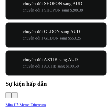
chuyển đổi SHOPON sang AUD
chuyển đổi 1 SHOPON sang $209.39
chuyển đổi GLDON sang AUD
chuyển đổi 1 GLDON sang $553.25
chuyển đổi AXTIB sang AUD
chuyển đổi 1 AXTIB sang $108.58
Sự kiện hấp dẫn
Mùa Hè Meme Ethereum
Lễ