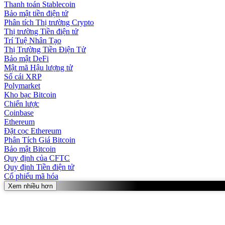
Thanh toán Stablecoin
Bảo mật tiền điện tử
Phân tích Thị trường Crypto
Thị trường Tiền điện tử
Trí Tuệ Nhân Tạo
Thị Trường Tiền Điện Tử
Bảo mật DeFi
Mật mã Hậu lượng tử
Sổ cái XRP
Polymarket
Kho bạc Bitcoin
Chiến lược
Coinbase
Ethereum
Đặt cọc Ethereum
Phân Tích Giá Bitcoin
Bảo mật Bitcoin
Quy định của CFTC
Quy định Tiền điện tử
Cổ phiếu mã hóa
Xem nhiều hơn