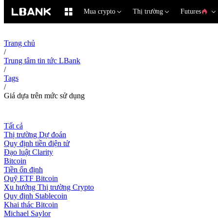
Mua crypto
Thị trường
Futures
Trang chủ
/
Trung tâm tin tức LBank
/
Tags
/
Giá dựa trên mức sử dụng
Tất cả
Thị trường Dự đoán
Quy định tiền điện tử
Đạo luật Clarity
Bitcoin
Tiền ổn định
Quỹ ETF Bitcoin
Xu hướng Thị trường Crypto
Quy định Stablecoin
Khai thác Bitcoin
Michael Saylor