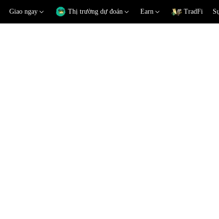
Giao ngay
Thị trường dự đoán
Earn
TradFi
Sự