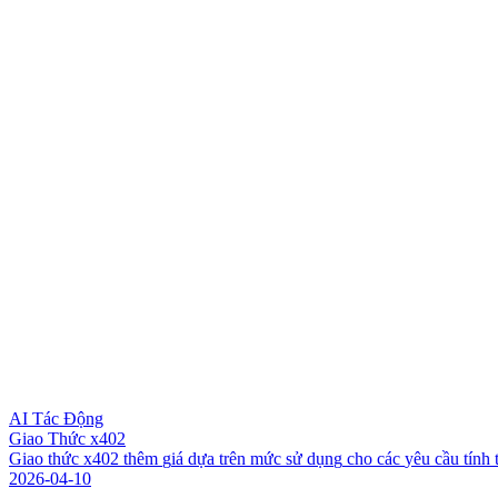
AI Tác Động
Giao Thức x402
G
i
a
o
t
h
ứ
c
x
4
0
2
t
h
ê
m
g
i
á
d
ự
a
t
r
ê
n
m
ứ
c
s
ử
d
ụ
n
g
c
h
o
c
á
c
y
ê
u
c
ầ
u
t
í
n
h
2026-04-10