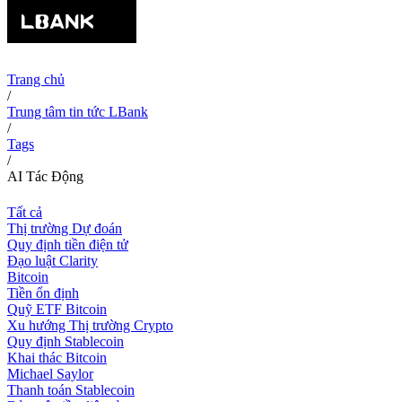
Trang chủ
/
Trung tâm tin tức LBank
/
Tags
/
AI Tác Động
Tất cả
Thị trường Dự đoán
Quy định tiền điện tử
Đạo luật Clarity
Bitcoin
Tiền ổn định
Quỹ ETF Bitcoin
Xu hướng Thị trường Crypto
Quy định Stablecoin
Khai thác Bitcoin
Michael Saylor
Thanh toán Stablecoin