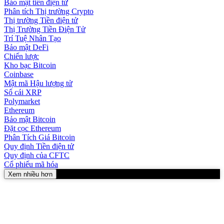
Bảo mật tiền điện tử
Phân tích Thị trường Crypto
Thị trường Tiền điện tử
Thị Trường Tiền Điện Tử
Trí Tuệ Nhân Tạo
Bảo mật DeFi
Chiến lược
Kho bạc Bitcoin
Coinbase
Mật mã Hậu lượng tử
Sổ cái XRP
Polymarket
Ethereum
Bảo mật Bitcoin
Đặt cọc Ethereum
Phân Tích Giá Bitcoin
Quy định Tiền điện tử
Quy định của CFTC
Cổ phiếu mã hóa
Xem nhiều hơn