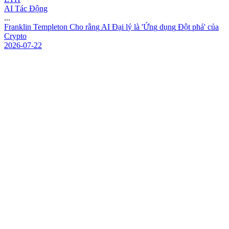
AI Tác Động
...
F
r
a
n
k
l
i
n
T
e
m
p
l
e
t
o
n
C
h
o
r
ằ
n
g
A
I
Đ
ạ
i
l
ý
l
à
'
Ứ
n
g
d
ụ
n
g
Đ
ộ
t
p
h
á
'
c
ủ
a
C
r
y
p
t
o
2026-07-22