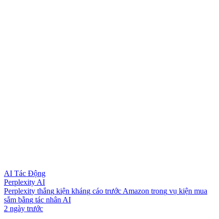
AI Tác Động
Perplexity AI
P
e
r
p
l
e
x
i
t
y
t
h
ắ
n
g
k
i
ệ
n
k
h
á
n
g
c
á
o
t
r
ư
ớ
c
A
m
a
z
o
n
t
r
o
n
g
v
ụ
k
i
ệ
n
m
u
a
s
ắ
m
b
ằ
n
g
t
á
c
n
h
â
n
A
I
2 ngày trước