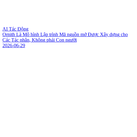
AI Tác Động
O
r
n
i
t
h
L
à
M
ô
h
ì
n
h
L
ậ
p
t
r
ì
n
h
M
ã
n
g
u
ồ
n
m
ở
Đ
ư
ợ
c
X
â
y
d
ự
n
g
c
h
o
C
á
c
T
á
c
n
h
â
n
,
K
h
ô
n
g
p
h
ả
i
C
o
n
n
g
ư
ờ
i
2026-06-29