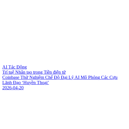
AI Tác Động
Trí tuệ Nhân tạo trong Tiền điện tử
C
o
i
n
b
a
s
e
T
h
ử
N
g
h
i
ệ
m
C
h
ế
Đ
ộ
Đ
ạ
i
L
ý
A
I
M
ô
P
h
ỏ
n
g
C
á
c
C
ự
u
L
ã
n
h
Đ
ạ
o
‘
H
u
y
ề
n
T
h
o
ạ
i
’
2026-04-20