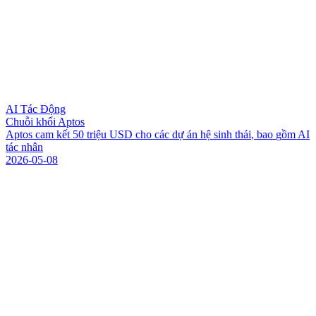
AI Tác Động
Chuỗi khối Aptos
A
p
t
o
s
c
a
m
k
ế
t
5
0
t
r
i
ệ
u
U
S
D
c
h
o
c
á
c
d
ự
á
n
h
ệ
s
i
n
h
t
h
á
i
,
b
a
o
g
ồ
m
A
I
t
á
c
n
h
â
n
2026-05-08