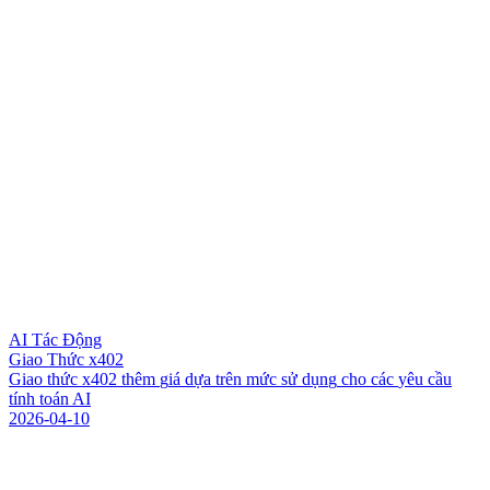
AI Tác Động
Giao Thức x402
G
i
a
o
t
h
ứ
c
x
4
0
2
t
h
ê
m
g
i
á
d
ự
a
t
r
ê
n
m
ứ
c
s
ử
d
ụ
n
g
c
h
o
c
á
c
y
ê
u
c
ầ
u
t
í
n
h
t
o
á
n
A
I
2026-04-10