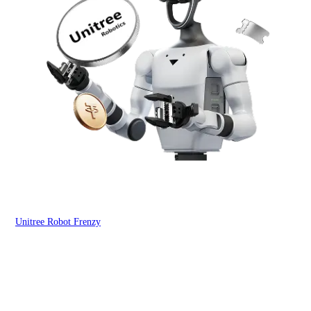
Unitree Robot Frenzy
$50