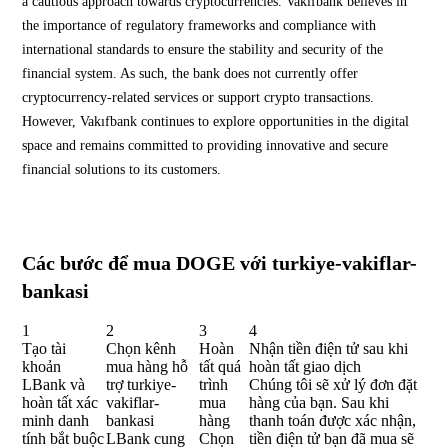
a cautious approach towards cryptocurrencies. Vakıfbank believes in
the importance of regulatory frameworks and compliance with
international standards to ensure the stability and security of the
financial system. As such, the bank does not currently offer
cryptocurrency-related services or support crypto transactions.
However, Vakıfbank continues to explore opportunities in the digital
space and remains committed to providing innovative and secure
financial solutions to its customers.
Các bước để mua DOGE với turkiye-vakiflar-
bankasi
1
2
3
4
Tạo tài
Chọn kênh
Hoàn
Nhận tiền điện tử sau khi
khoản
mua hàng hỗ
tất quá
hoàn tất giao dịch
LBank và
trợ turkiye-
trình
Chúng tôi sẽ xử lý đơn đặt
hoàn tất xác
vakiflar-
mua
hàng của bạn. Sau khi
minh danh
bankasi
hàng
thanh toán được xác nhận,
tính bắt buộc
LBank cung
Chọn
tiền điện tử bạn đã mua sẽ