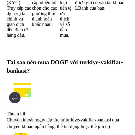
(KYC)
cấp nhiều lựa
loại
được ghi có vào tài khoản
Truy cập các
chọn cho các
tiền tệ
LBank của bạn.
dịch vụ tài
phương thức
ưa
chính và
thanh toán
thích
giao dịch
khác nhau.
và số
tiền điện tử
tiền
hàng đầu.
mua.
Tại sao nên mua DOGE với turkiye-vakiflar-
bankasi?
Thuận lợi
Chuyển khoản ngay lập tức từ turkiye-vakiflar-bankasi qua
chuyển khoản ngân hàng, thẻ tín dụng hoặc thẻ ghi nợ