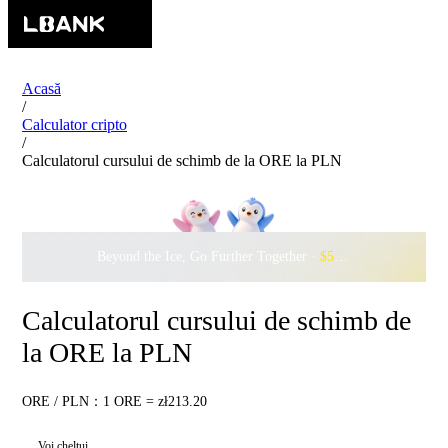
Acasă
/
Calculator cripto
/
Calculatorul cursului de schimb de la ORE la PLN
Beyond the Ice, Go Further Together ·
$500,000
to Waddle w
Calculatorul cursului de schimb de
la ORE la PLN
ORE / PLN：1 ORE = zł213.20
Voi cheltui