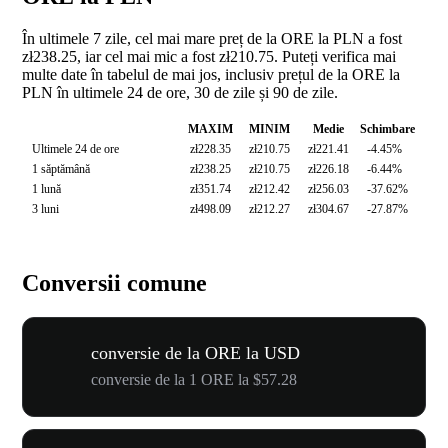
În ultimele 7 zile, cel mai mare preț de la ORE la PLN a fost
zł238.25, iar cel mai mic a fost zł210.75. Puteți verifica mai
multe date în tabelul de mai jos, inclusiv prețul de la ORE la
PLN în ultimele 24 de ore, 30 de zile și 90 de zile.
MAXIM
MINIM
Medie
Schimbare
Ultimele 24 de ore
zł228.35
zł210.75
zł221.41
-4.45%
1 săptămână
zł238.25
zł210.75
zł226.18
-6.44%
1 lună
zł351.74
zł212.42
zł256.03
-37.62%
3 luni
zł498.09
zł212.27
zł304.67
-27.87%
Conversii comune
conversie de la ORE la USD
conversie de la 1 ORE la $57.28