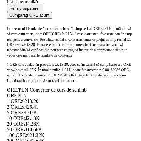
Ora ultimei actualizări --
Reîmprospătare
Cumpărați ORE acum
Convertorul LBank oferă cursul de schimb în timp real al ORE și PLN, ajutându-vă
să convertiți cu ușurință ORE(ORE) în PLN. Acest instrument folosește date în timp
real pentru conversie. Rezultatul actual al conversiei arată că prețul în timp real al lui
ORE este zł213.20. Deoarece prețurile criptomonedelor fluctuează frecvent, vă
recomandăm să verificați din nou această pagină înainte de a tranzacționa pentru a
vedea cele mai recente rezultate de conversie.
1 ORE este evaluat în prezent la zł213.20, ceea ce înseamnă că cumpărarea a 5 ORE
vă va costa zł1.07K. În mod similar, 1 PLN poate fi convertit în 0.00469036 ORE,
iar 50 PLN poate fi convertit în 0.234518 ORE. Aceste rezultate de conversie nu
includ taxele de platformă sau taxele de mineri.
ORE/PLN Convertor de curs de schimb
ORE
PLN
1 ORE
zł213.20
2 ORE
zł426.41
5 ORE
zł1.07K
10 ORE
zł2.13K
20 ORE
zł4.26K
50 ORE
zł10.66K
100 ORE
zł21.32K
200 ORE
zł42.64K