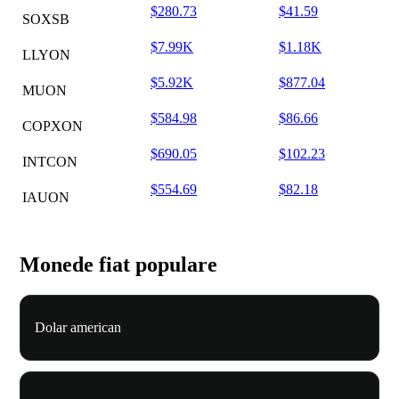
$280.73
$41.59
SOXSB
$7.99K
$1.18K
LLYON
$5.92K
$877.04
MUON
$584.98
$86.66
COPXON
$690.05
$102.23
INTCON
$554.69
$82.18
IAUON
Monede fiat populare
Dolar american