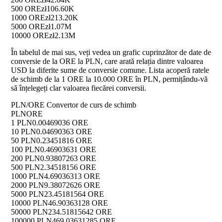
500 ORE
zł106.60K
1000 ORE
zł213.20K
5000 ORE
zł1.07M
10000 ORE
zł2.13M
În tabelul de mai sus, veți vedea un grafic cuprinzător de date de
conversie de la ORE la PLN, care arată relația dintre valoarea
USD la diferite sume de conversie comune. Lista acoperă ratele
de schimb de la 1 ORE la 10.000 ORE în PLN, permițându-vă
să înțelegeți clar valoarea fiecărei conversii.
PLN/ORE Convertor de curs de schimb
PLN
ORE
1 PLN
0.00469036 ORE
10 PLN
0.04690363 ORE
50 PLN
0.23451816 ORE
100 PLN
0.46903631 ORE
200 PLN
0.93807263 ORE
500 PLN
2.34518156 ORE
1000 PLN
4.69036313 ORE
2000 PLN
9.38072626 ORE
5000 PLN
23.45181564 ORE
10000 PLN
46.90363128 ORE
50000 PLN
234.51815642 ORE
100000 PLN
469.03631285 ORE