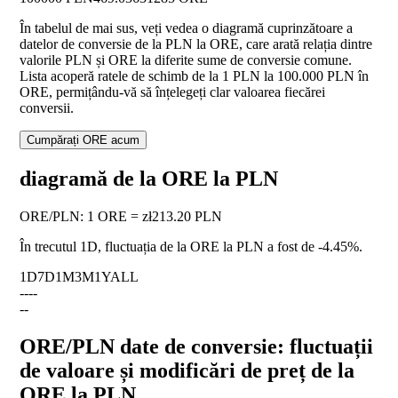
În tabelul de mai sus, veți vedea o diagramă cuprinzătoare a
datelor de conversie de la PLN la ORE, care arată relația dintre
valorile PLN și ORE la diferite sume de conversie comune.
Lista acoperă ratele de schimb de la 1 PLN la 100.000 PLN în
ORE, permițându-vă să înțelegeți clar valoarea fiecărei
conversii.
Cumpărați ORE acum
diagramă de la ORE la PLN
ORE
/
PLN
:
1 ORE = zł213.20 PLN
În trecutul 1D, fluctuația de la ORE la PLN a fost de
-4.45%
.
1D
7D
1M
3M
1Y
ALL
--
--
--
ORE/PLN date de conversie: fluctuații
de valoare și modificări de preț de la
ORE la PLN