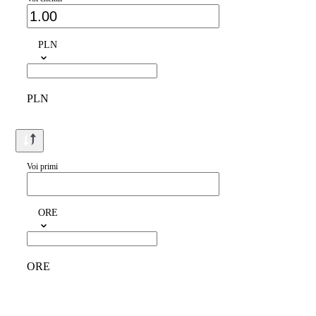
PLN
PLN
Voi primi
ORE
ORE