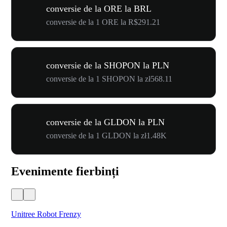
conversie de la ORE la BRL
conversie de la 1 ORE la R$291.21
conversie de la SHOPON la PLN
conversie de la 1 SHOPON la zł568.11
conversie de la GLDON la PLN
conversie de la 1 GLDON la zł1.48K
Evenimente fierbinți
Unitree Robot Frenzy
$50