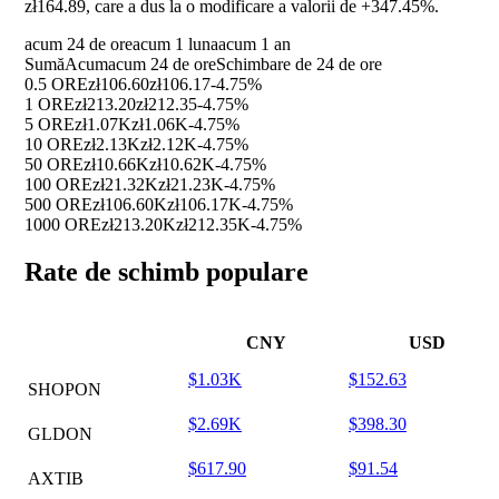
zł164.89, care a dus la o modificare a valorii de
+347.45%
.
acum 24 de ore
acum 1 luna
acum 1 an
Sumă
Acum
acum 24 de ore
Schimbare de 24 de ore
0.5 ORE
zł106.60
zł106.17
-4.75%
1 ORE
zł213.20
zł212.35
-4.75%
5 ORE
zł1.07K
zł1.06K
-4.75%
10 ORE
zł2.13K
zł2.12K
-4.75%
50 ORE
zł10.66K
zł10.62K
-4.75%
100 ORE
zł21.32K
zł21.23K
-4.75%
500 ORE
zł106.60K
zł106.17K
-4.75%
1000 ORE
zł213.20K
zł212.35K
-4.75%
Rate de schimb populare
CNY
USD
$1.03K
$152.63
SHOPON
$2.69K
$398.30
GLDON
$617.90
$91.54
AXTIB