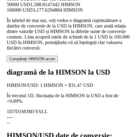
50000 USD
1,588.8147442 HIMSON
100000 USD
3,177.6294884 HIMSON
În tabelul de mai sus, veți vedea o diagramă cuprinzătoare a
datelor de conversie de la USD la HIMSON, care arată relația
dintre valorile USD și HIMSON la diferite sume de conversie
comune. Lista acoperă ratele de schimb de la 1 USD la 100.000
USD în HIMSON, permițându-vă să înțelegeți clar valoarea
fiecărei conversii.
Cumpărați HIMSON acum
diagramă de la HIMSON la USD
HIMSON
/
USD
:
1 HIMSON = $31.47 USD
În trecutul 1D, fluctuația de la HIMSON la USD a fost de
+0.89%
.
1D
7D
1M
3M
1Y
ALL
--
--
--
HIMSON/USD date de conversie: