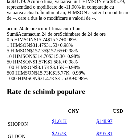
la $31.19. Acum o lună, valoarea lui 1 HIMSON era $35.79,
reprezentând o modificare de
-11.90%
în comparație cu
valoarea actuală. În ultimul an, HIMSON a suferit o modificare
de
--
, care a dus la o modificare a valorii de
--
.
acum 24 de ore
acum 1 luna
acum 1 an
Sumă
Acum
acum 24 de ore
Schimbare de 24 de ore
0.5 HIMSON
$15.74
$15.77
+0.98%
1 HIMSON
$31.47
$31.53
+0.98%
5 HIMSON
$157.35
$157.65
+0.98%
10 HIMSON
$314.70
$315.30
+0.98%
50 HIMSON
$1.57K
$1.58K
+0.98%
100 HIMSON
$3.15K
$3.15K
+0.98%
500 HIMSON
$15.73K
$15.77K
+0.98%
1000 HIMSON
$31.47K
$31.53K
+0.98%
Rate de schimb populare
CNY
USD
$1.01K
$148.97
SHOPON
$2.67K
$395.81
GLDON