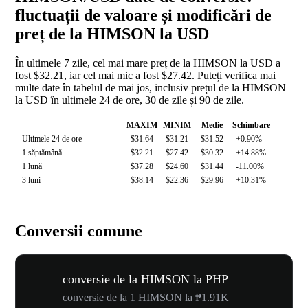
fluctuații de valoare și modificări de
preț de la HIMSON la USD
În ultimele 7 zile, cel mai mare preț de la HIMSON la USD a
fost $32.21, iar cel mai mic a fost $27.42. Puteți verifica mai
multe date în tabelul de mai jos, inclusiv prețul de la HIMSON
la USD în ultimele 24 de ore, 30 de zile și 90 de zile.
MAXIM
MINIM
Medie
Schimbare
Ultimele 24 de ore
$31.64
$31.21
$31.52
+0.90%
1 săptămână
$32.21
$27.42
$30.32
+14.88%
1 lună
$37.28
$24.60
$31.44
-11.00%
3 luni
$38.14
$22.36
$29.96
+10.31%
Conversii comune
conversie de la HIMSON la PHP
conversie de la 1 HIMSON la ₱1.91K