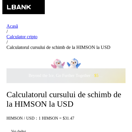
Acasă
/
Calculator cripto
/
Calculatorul cursului de schimb de la HIMSON la USD
Beyond the Ice, Go Further Together ·
$500,000
to Waddle w
Calculatorul cursului de schimb de
la HIMSON la USD
HIMSON / USD：1 HIMSON = $31.47
Voi cheltui