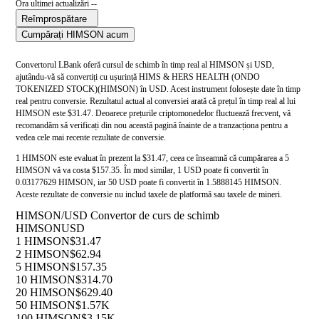
Ora ultimei actualizări --
Reîmprospătare
Cumpărați HIMSON acum
Convertorul LBank oferă cursul de schimb în timp real al HIMSON și USD,
ajutându-vă să convertiți cu ușurință HIMS & HERS HEALTH (ONDO
TOKENIZED STOCK)(HIMSON) în USD. Acest instrument folosește date în timp
real pentru conversie. Rezultatul actual al conversiei arată că prețul în timp real al lui
HIMSON este $31.47. Deoarece prețurile criptomonedelor fluctuează frecvent, vă
recomandăm să verificați din nou această pagină înainte de a tranzacționa pentru a
vedea cele mai recente rezultate de conversie.
1 HIMSON este evaluat în prezent la $31.47, ceea ce înseamnă că cumpărarea a 5
HIMSON vă va costa $157.35. În mod similar, 1 USD poate fi convertit în
0.03177629 HIMSON, iar 50 USD poate fi convertit în 1.5888145 HIMSON.
Aceste rezultate de conversie nu includ taxele de platformă sau taxele de mineri.
HIMSON/USD Convertor de curs de schimb
HIMSON
USD
1 HIMSON
$31.47
2 HIMSON
$62.94
5 HIMSON
$157.35
10 HIMSON
$314.70
20 HIMSON
$629.40
50 HIMSON
$1.57K
100 HIMSON
$3.15K