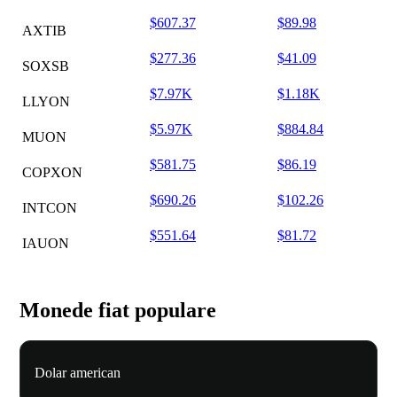
$607.37
$89.98
AXTIB
$277.36
$41.09
SOXSB
$7.97K
$1.18K
LLYON
$5.97K
$884.84
MUON
$581.75
$86.19
COPXON
$690.26
$102.26
INTCON
$551.64
$81.72
IAUON
Monede fiat populare
Dolar american