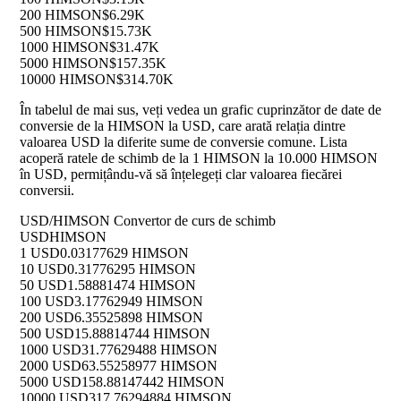
200 HIMSON
$6.29K
500 HIMSON
$15.73K
1000 HIMSON
$31.47K
5000 HIMSON
$157.35K
10000 HIMSON
$314.70K
În tabelul de mai sus, veți vedea un grafic cuprinzător de date de
conversie de la HIMSON la USD, care arată relația dintre
valoarea USD la diferite sume de conversie comune. Lista
acoperă ratele de schimb de la 1 HIMSON la 10.000 HIMSON
în USD, permițându-vă să înțelegeți clar valoarea fiecărei
conversii.
USD/HIMSON Convertor de curs de schimb
USD
HIMSON
1 USD
0.03177629 HIMSON
10 USD
0.31776295 HIMSON
50 USD
1.58881474 HIMSON
100 USD
3.17762949 HIMSON
200 USD
6.35525898 HIMSON
500 USD
15.88814744 HIMSON
1000 USD
31.77629488 HIMSON
2000 USD
63.55258977 HIMSON
5000 USD
158.88147442 HIMSON
10000 USD
317.76294884 HIMSON