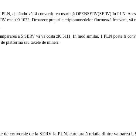
i PLN, ajutându-vă să convertiți cu ușurință OPENSERV(SERV) în PLN. Acest in
 SERV este zł0.1022. Deoarece prețurile criptomonedelor fluctuează frecvent, vă 
.
cumpărarea a 5 SERV vă va costa zł0.5111. În mod similar, 1 PLN poate fi conv
de platformă sau taxele de mineri.
date de conversie de la SERV la PLN, care arată relația dintre valoarea