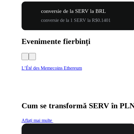
conversie de la SERV la BRL
conversie de la 1 SERV la R$0.1401
Evenimente fierbinți
L’Été des Memecoins Ethereum
Cum se transformă SERV în PL
Aflați mai multe