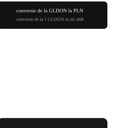
conversie de la GLDON la PLN
conversie de la 1 GLDON la zł1.46K
WOOF, QUI