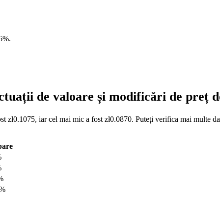
36%
.
tuații de valoare și modificări de preț
st zł0.1075, iar cel mai mic a fost zł0.0870. Puteți verifica mai multe d
bare
%
%
%
7%