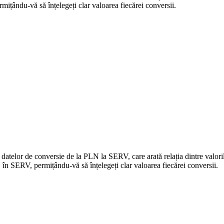
țându-vă să înțelegeți clar valoarea fiecărei conversii.
a datelor de conversie de la PLN la SERV, care arată relația dintre val
n SERV, permițându-vă să înțelegeți clar valoarea fiecărei conversii.