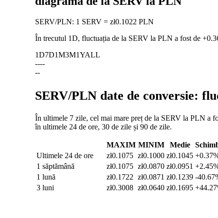
diagramă de la SERV la PLN
SERV
/
PLN
:
1 SERV = zł0.1022 PLN
În trecutul 1D, fluctuația de la SERV la PLN a fost de
+0.
1D
7D
1M
3M
1Y
ALL
--
--
--
SERV/PLN date de conversie: fluc
În ultimele 7 zile, cel mai mare preț de la SERV la PLN a fo
în ultimele 24 de ore, 30 de zile și 90 de zile.
MAXIM
MINIM
Medie
Schim
Ultimele 24 de ore
zł0.1075
zł0.1000
zł0.1045
+0.37
1 săptămână
zł0.1075
zł0.0870
zł0.0951
+2.45
1 lună
zł0.1722
zł0.0871
zł0.1239
-40.67
3 luni
zł0.3008
zł0.0640
zł0.1695
+44.2