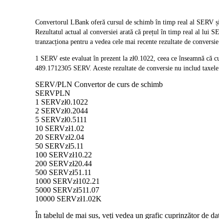
Convertorul LBank oferă cursul de schimb în timp real al SERV ș
Rezultatul actual al conversiei arată că prețul în timp real al lui
tranzacționa pentru a vedea cele mai recente rezultate de conversie
1 SERV este evaluat în prezent la zł0.1022, ceea ce înseamnă că 
489.1712305 SERV. Aceste rezultate de conversie nu includ taxele 
SERV/PLN Convertor de curs de schimb
SERV
PLN
1 SERV
zł0.1022
2 SERV
zł0.2044
5 SERV
zł0.5111
10 SERV
zł1.02
20 SERV
zł2.04
50 SERV
zł5.11
100 SERV
zł10.22
200 SERV
zł20.44
500 SERV
zł51.11
1000 SERV
zł102.21
5000 SERV
zł511.07
10000 SERV
zł1.02K
În tabelul de mai sus, veți vedea un grafic cuprinzător de 