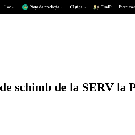
Loc
Piețe de predicție
Câştiga
TradFi
Eveniment
i de schimb de la SERV la