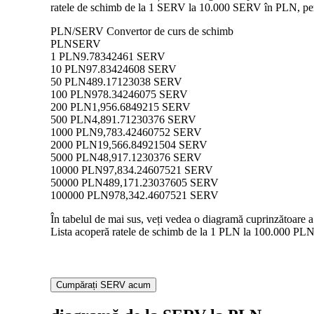
ratele de schimb de la 1 SERV la 10.000 SERV în PLN, permi
PLN/SERV Convertor de curs de schimb
PLN
SERV
1 PLN
9.78342461 SERV
10 PLN
97.83424608 SERV
50 PLN
489.17123038 SERV
100 PLN
978.34246075 SERV
200 PLN
1,956.6849215 SERV
500 PLN
4,891.71230376 SERV
1000 PLN
9,783.42460752 SERV
2000 PLN
19,566.84921504 SERV
5000 PLN
48,917.1230376 SERV
10000 PLN
97,834.24607521 SERV
50000 PLN
489,171.23037605 SERV
100000 PLN
978,342.4607521 SERV
În tabelul de mai sus, veți vedea o diagramă cuprinzătoare 
Lista acoperă ratele de schimb de la 1 PLN la 100.000 PLN î
Cumpărați SERV acum