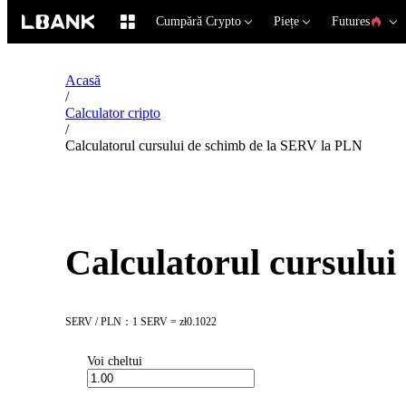
Cumpără Crypto
Piețe
Futures
Acasă
/
Calculator cripto
/
Calculatorul cursului de schimb de la SERV la PLN
Calculatorul cursulu
SERV / PLN：1 SERV = zł0.1022
Voi cheltui