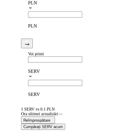
PLN
PLN
Voi primi
SERV
SERV
1 SERV vs 0.1 PLN
Ora ultimei actualizări --
Reîmprospătare
Cumpărați SERV acum