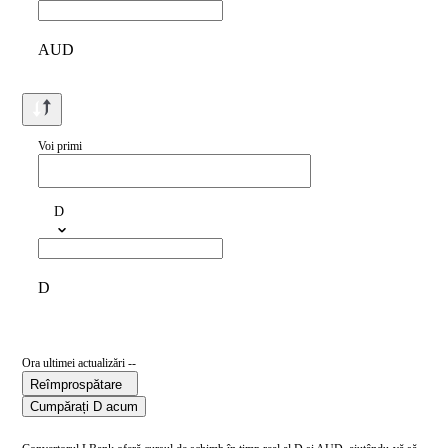
AUD
Voi primi
D
D
Ora ultimei actualizări --
Reîmprospătare
Cumpărați D acum