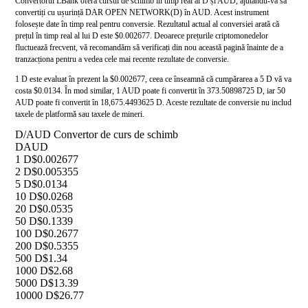
Convertorul LBank oferă cursul de schimb în timp real al D și AUD, ajutându-vă să
convertiți cu ușurință DAR OPEN NETWORK(D) în AUD. Acest instrument
folosește date în timp real pentru conversie. Rezultatul actual al conversiei arată că
prețul în timp real al lui D este $0.002677. Deoarece prețurile criptomonedelor
fluctuează frecvent, vă recomandăm să verificați din nou această pagină înainte de a
tranzacționa pentru a vedea cele mai recente rezultate de conversie.
1 D este evaluat în prezent la $0.002677, ceea ce înseamnă că cumpărarea a 5 D vă va
costa $0.0134. În mod similar, 1 AUD poate fi convertit în 373.50898725 D, iar 50
AUD poate fi convertit în 18,675.4493625 D. Aceste rezultate de conversie nu includ
taxele de platformă sau taxele de mineri.
D/AUD Convertor de curs de schimb
D
AUD
1 D
$0.002677
2 D
$0.005355
5 D
$0.0134
10 D
$0.0268
20 D
$0.0535
50 D
$0.1339
100 D
$0.2677
200 D
$0.5355
500 D
$1.34
1000 D
$2.68
5000 D
$13.39
10000 D
$26.77