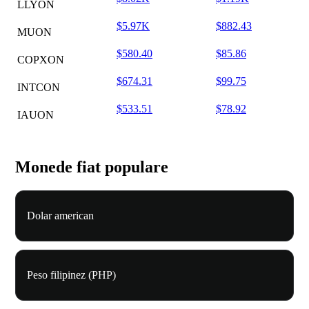
LLYON
$5.97K
$882.43
MUON
$580.40
$85.86
COPXON
$674.31
$99.75
INTCON
$533.51
$78.92
IAUON
Monede fiat populare
Dolar american
Peso filipinez (PHP)