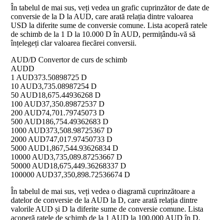
În tabelul de mai sus, veți vedea un grafic cuprinzător de date de
conversie de la D la AUD, care arată relația dintre valoarea
USD la diferite sume de conversie comune. Lista acoperă ratele
de schimb de la 1 D la 10.000 D în AUD, permițându-vă să
înțelegeți clar valoarea fiecărei conversii.
AUD/D Convertor de curs de schimb
AUD
D
1 AUD
373.50898725 D
10 AUD
3,735.08987254 D
50 AUD
18,675.44936268 D
100 AUD
37,350.89872537 D
200 AUD
74,701.79745073 D
500 AUD
186,754.49362683 D
1000 AUD
373,508.98725367 D
2000 AUD
747,017.97450733 D
5000 AUD
1,867,544.93626834 D
10000 AUD
3,735,089.87253667 D
50000 AUD
18,675,449.36268337 D
100000 AUD
37,350,898.72536674 D
În tabelul de mai sus, veți vedea o diagramă cuprinzătoare a
datelor de conversie de la AUD la D, care arată relația dintre
valorile AUD și D la diferite sume de conversie comune. Lista
acoperă ratele de schimb de la 1 AUD la 100.000 AUD în D,