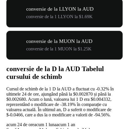
conversie de la LLYON la AUD
conversie de la 1 LLYON la $1.69K
conversie de la MUON la AUD
conversie de la 1 MUON la $1.25K
conversie de la D la AUD Tabelul
cursului de schimb
Cursul de schimb de la 1 D la AUD a fluctuat cu
-0.32%
în
ultimele 24 de ore, ajungând până la $0.002870 și până la
$0.002680. Acum o lună, valoarea lui 1 D era $0.004332,
reprezentând o modificare de
-38.19%
în comparație cu
valoarea actuală. În ultimul an, D a suferit o modificare de
$-0.0466, care a dus la o modificare a valorii de
-94.56%
.
acum 24 de ore
acum 1 luna
acum 1 an