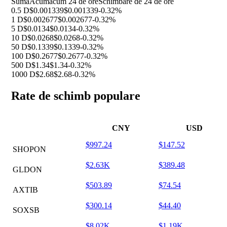
Sumă
Acum
acum 24 de ore
Schimbare de 24 de ore
0.5 D
$0.001339
$0.001339
-0.32%
1 D
$0.002677
$0.002677
-0.32%
5 D
$0.0134
$0.0134
-0.32%
10 D
$0.0268
$0.0268
-0.32%
50 D
$0.1339
$0.1339
-0.32%
100 D
$0.2677
$0.2677
-0.32%
500 D
$1.34
$1.34
-0.32%
1000 D
$2.68
$2.68
-0.32%
Rate de schimb populare
CNY
USD
$997.24
$147.52
SHOPON
$2.63K
$389.48
GLDON
$503.89
$74.54
AXTIB
$300.14
$44.40
SOXSB
$8.02K
$1.19K