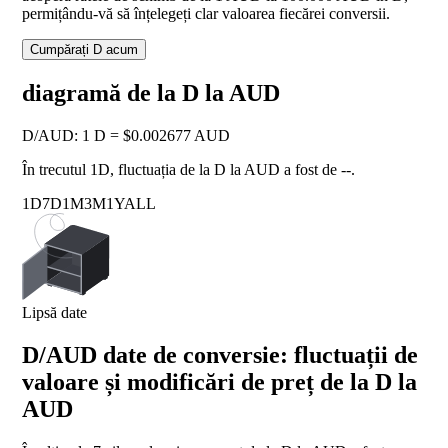
permițându-vă să înțelegeți clar valoarea fiecărei conversii.
Cumpărați D acum
diagramă de la D la AUD
D
/
AUD
:
1 D = $0.002677 AUD
În trecutul 1D, fluctuația de la D la AUD a fost de
--
.
1D
7D
1M
3M
1Y
ALL
Lipsă date
D/AUD date de conversie: fluctuații de
valoare și modificări de preț de la D la
AUD