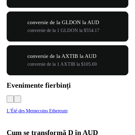
conversie de la GLDON la AUD
conversie de la 1 GLDON la $554.17
conversie de la AXTIB la AUD
conversie de la 1 AXTIB la $105.69
Evenimente fierbinți
L’Été des Memecoins Ethereum
WO
Cum se transformă D în AUD