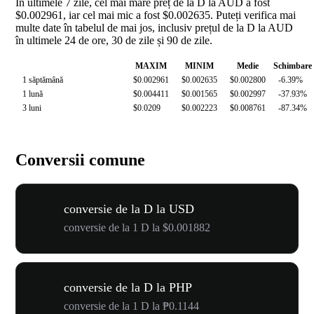
În ultimele 7 zile, cel mai mare preț de la D la AUD a fost
$0.002961, iar cel mai mic a fost $0.002635. Puteți verifica mai
multe date în tabelul de mai jos, inclusiv prețul de la D la AUD
în ultimele 24 de ore, 30 de zile și 90 de zile.
MAXIM
MINIM
Medie
Schimbare
1 săptămână
$0.002961
$0.002635
$0.002800
-6.39%
1 lună
$0.004411
$0.001565
$0.002997
-37.93%
3 luni
$0.0209
$0.002223
$0.008761
-87.34%
Conversii comune
conversie de la D la USD
conversie de la 1 D la $0.001882
conversie de la D la PHP
conversie de la 1 D la ₱0.1144