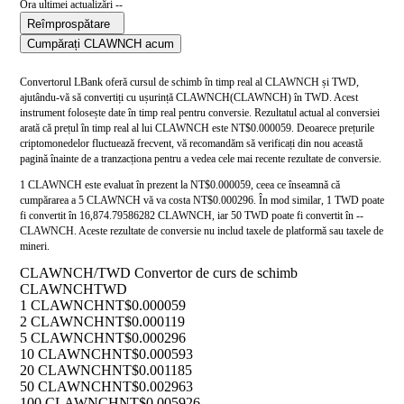
Ora ultimei actualizări --
Reîmprospătare
Cumpărați CLAWNCH acum
Convertorul LBank oferă cursul de schimb în timp real al CLAWNCH și TWD,
ajutându-vă să convertiți cu ușurință CLAWNCH(CLAWNCH) în TWD. Acest
instrument folosește date în timp real pentru conversie. Rezultatul actual al conversiei
arată că prețul în timp real al lui CLAWNCH este NT$0.000059. Deoarece prețurile
criptomonedelor fluctuează frecvent, vă recomandăm să verificați din nou această
pagină înainte de a tranzacționa pentru a vedea cele mai recente rezultate de conversie.
1 CLAWNCH este evaluat în prezent la NT$0.000059, ceea ce înseamnă că
cumpărarea a 5 CLAWNCH vă va costa NT$0.000296. În mod similar, 1 TWD poate
fi convertit în 16,874.79586282 CLAWNCH, iar 50 TWD poate fi convertit în --
CLAWNCH. Aceste rezultate de conversie nu includ taxele de platformă sau taxele de
mineri.
CLAWNCH/TWD Convertor de curs de schimb
CLAWNCH
TWD
1 CLAWNCH
NT$0.000059
2 CLAWNCH
NT$0.000119
5 CLAWNCH
NT$0.000296
10 CLAWNCH
NT$0.000593
20 CLAWNCH
NT$0.001185
50 CLAWNCH
NT$0.002963
100 CLAWNCH
NT$0.005926