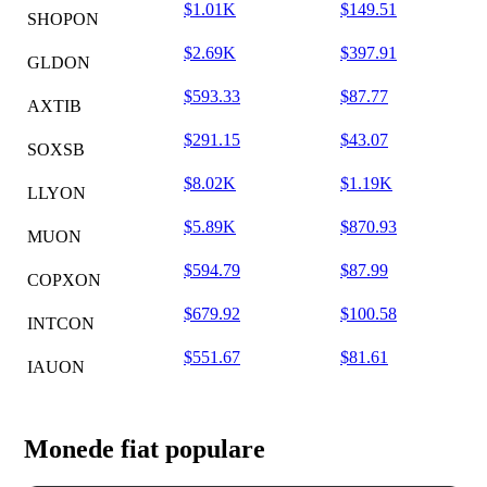
$1.01K
$149.51
SHOPON
$2.69K
$397.91
GLDON
$593.33
$87.77
AXTIB
$291.15
$43.07
SOXSB
$8.02K
$1.19K
LLYON
$5.89K
$870.93
MUON
$594.79
$87.99
COPXON
$679.92
$100.58
INTCON
$551.67
$81.61
IAUON
Monede fiat populare