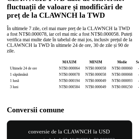
fluctuații de valoare și modificări de
preț de la CLAWNCH la TWD
În ultimele 7 zile, cel mai mare preț de la CLAWNCH la TWD
a fost NT$0.000078, iar cel mai mic a fost NT$0.000058. Puteți
verifica mai multe date în tabelul de mai jos, inclusiv prețul de la
CLAWNCH la TWD în ultimele 24 de ore, 30 de zile și 90 de
zile.
MAXIM
MINIM
Medie
S
Ultimele 24 de ore
NT$0.000064
NT$0.000058
NT$0.000060
1 săptămână
NT$0.000078
NT$0.000058
NT$0.000068
1 lună
NT$0.000194
NT$0.000049
NT$0.000093
3 luni
NT$0.000584
NT$0.000049
NT$0.000250
Conversii comune
conversie de la CLAWNCH la USD