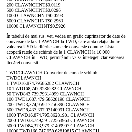
200 CLAWNCH
NT$0.0119
500 CLAWNCH
NT$0.0296
1000 CLAWNCH
NT$0.0593
5000 CLAWNCH
NT$0.2963
10000 CLAWNCH
NT$0.5926
În tabelul de mai sus, veți vedea un grafic cuprinzător de date de
conversie de la CLAWNCH la TWD, care arată relația dintre
valoarea USD la diferite sume de conversie comune. Lista
acoperă ratele de schimb de la 1 CLAWNCH la 10.000
CLAWNCH în TWD, permițându-vă să înțelegeți clar valoarea
fiecărei conversii.
TWD/CLAWNCH Convertor de curs de schimb
TWD
CLAWNCH
1 TWD
16,874.79586282 CLAWNCH
10 TWD
168,747.9586282 CLAWNCH
50 TWD
843,739.79314099 CLAWNCH
100 TWD
1,687,479.58628198 CLAWNCH
200 TWD
3,374,959.17256396 CLAWNCH
500 TWD
8,437,397.93140991 CLAWNCH
1000 TWD
16,874,795.86281981 CLAWNCH
2000 TWD
33,749,591.72563963 CLAWNCH
5000 TWD
84,373,979.31409907 CLAWNCH
10000 TWD
168,747,958.62819815 CLAWNCH