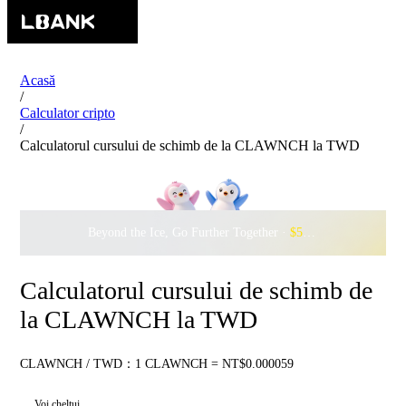
Acasă
/
Calculator cripto
/
Calculatorul cursului de schimb de la CLAWNCH la TWD
Beyond the Ice, Go Further Together ·
$500,000
to Waddle w
Calculatorul cursului de schimb de
la CLAWNCH la TWD
CLAWNCH / TWD：1 CLAWNCH = NT$0.000059
Voi cheltui