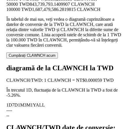
50000 TWD
843,739,793.1409907 CLAWNCH
100000 TWD
1,687,479,586.2819815 CLAWNCH
În tabelul de mai sus, veți vedea o diagramă cuprinzătoare a
datelor de conversie de la TWD la CLAWNCH, care arată
relația dintre valorile TWD și CLAWNCH la diferite sume de
conversie comune. Lista acoperă ratele de schimb de la 1 TWD
la 100.000 TWD în CLAWNCH, permițându-vă să înțelegeți
clar valoarea fiecărei conversii.
Cumpărați CLAWNCH acum
diagramă de la CLAWNCH la TWD
CLAWNCH
/
TWD
:
1 CLAWNCH = NT$0.000059 TWD
În trecutul 1D, fluctuația de la CLAWNCH la TWD a fost de
-5.26%
.
1D
7D
1M
3M
1Y
ALL
--
--
--
CLAWNCH/TWD date de conversie: