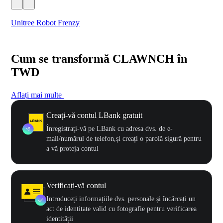
Unitree Robot Frenzy
$50
Cum se transformă CLAWNCH în
TWD
Aflați mai multe
Creați-vă contul LBank gratuit
Înregistrați-vă pe LBank cu adresa dvs. de e-
mail/numărul de telefon,și creați o parolă sigură pentru
a vă proteja contul
Verificați-vă contul
Introduceți informațiile dvs. personale și încărcați un
act de identitate valid cu fotografie pentru verificarea
identității