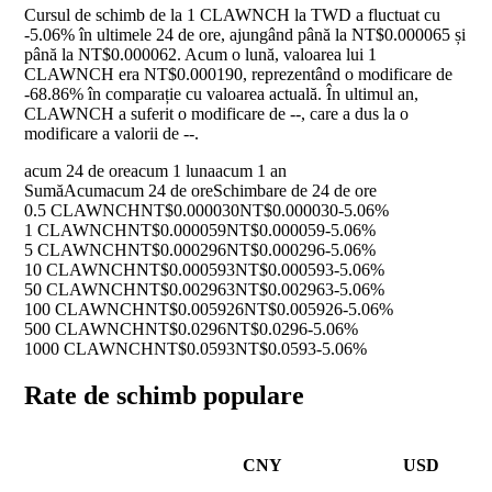
Cursul de schimb de la 1 CLAWNCH la TWD a fluctuat cu
-5.06%
în ultimele 24 de ore, ajungând până la NT$0.000065 și
până la NT$0.000062. Acum o lună, valoarea lui 1
CLAWNCH era NT$0.000190, reprezentând o modificare de
-68.86%
în comparație cu valoarea actuală. În ultimul an,
CLAWNCH a suferit o modificare de
--
, care a dus la o
modificare a valorii de
--
.
acum 24 de ore
acum 1 luna
acum 1 an
Sumă
Acum
acum 24 de ore
Schimbare de 24 de ore
0.5 CLAWNCH
NT$0.000030
NT$0.000030
-5.06%
1 CLAWNCH
NT$0.000059
NT$0.000059
-5.06%
5 CLAWNCH
NT$0.000296
NT$0.000296
-5.06%
10 CLAWNCH
NT$0.000593
NT$0.000593
-5.06%
50 CLAWNCH
NT$0.002963
NT$0.002963
-5.06%
100 CLAWNCH
NT$0.005926
NT$0.005926
-5.06%
500 CLAWNCH
NT$0.0296
NT$0.0296
-5.06%
1000 CLAWNCH
NT$0.0593
NT$0.0593
-5.06%
Rate de schimb populare
CNY
USD