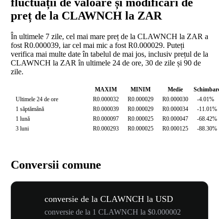
fluctuații de valoare și modificări de
preț de la CLAWNCH la ZAR
În ultimele 7 zile, cel mai mare preț de la CLAWNCH la ZAR a
fost R0.000039, iar cel mai mic a fost R0.000029. Puteți
verifica mai multe date în tabelul de mai jos, inclusiv prețul de la
CLAWNCH la ZAR în ultimele 24 de ore, 30 de zile și 90 de
zile.
MAXIM
MINIM
Medie
Schimbar
Ultimele 24 de ore
R0.000032
R0.000029
R0.000030
-4.01%
1 săptămână
R0.000039
R0.000029
R0.000034
-11.01%
1 lună
R0.000097
R0.000025
R0.000047
-68.42%
3 luni
R0.000293
R0.000025
R0.000125
-88.30%
Conversii comune
conversie de la CLAWNCH la USD
conversie de la 1 CLAWNCH la $0.000002