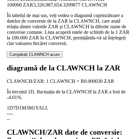
100000 ZAR
3,320,987,654.3209877 CLAWNCH
În tabelul de mai sus, veți vedea o diagramă cuprinzătoare a
datelor de conversie de la ZAR la CLAWNCH, care arată
relația dintre valorile ZAR și CLAWNCH la diferite sume de
conversie comune. Lista acoperă ratele de schimb de la 1 ZAR
la 100.000 ZAR în CLAWNCH, permițându-vă să înțelegeți
clar valoarea fiecărei conversii.
Cumpărați CLAWNCH acum
diagramă de la CLAWNCH la ZAR
CLAWNCH
/
ZAR
:
1 CLAWNCH = R0.000030 ZAR
În trecutul 1D, fluctuația de la CLAWNCH la ZAR a fost de
-4.01%
.
1D
7D
1M
3M
1Y
ALL
--
--
--
CLAWNCH/ZAR date de conversie: