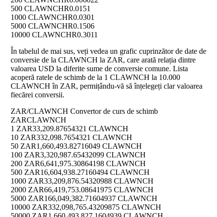
500 CLAWNCH
R0.0151
1000 CLAWNCH
R0.0301
5000 CLAWNCH
R0.1506
10000 CLAWNCH
R0.3011
În tabelul de mai sus, veți vedea un grafic cuprinzător de date de
conversie de la CLAWNCH la ZAR, care arată relația dintre
valoarea USD la diferite sume de conversie comune. Lista
acoperă ratele de schimb de la 1 CLAWNCH la 10.000
CLAWNCH în ZAR, permițându-vă să înțelegeți clar valoarea
fiecărei conversii.
ZAR/CLAWNCH Convertor de curs de schimb
ZAR
CLAWNCH
1 ZAR
33,209.87654321 CLAWNCH
10 ZAR
332,098.7654321 CLAWNCH
50 ZAR
1,660,493.82716049 CLAWNCH
100 ZAR
3,320,987.65432099 CLAWNCH
200 ZAR
6,641,975.30864198 CLAWNCH
500 ZAR
16,604,938.27160494 CLAWNCH
1000 ZAR
33,209,876.54320988 CLAWNCH
2000 ZAR
66,419,753.08641975 CLAWNCH
5000 ZAR
166,049,382.71604937 CLAWNCH
10000 ZAR
332,098,765.43209875 CLAWNCH
50000 ZAR
1,660,493,827.1604939 CLAWNCH