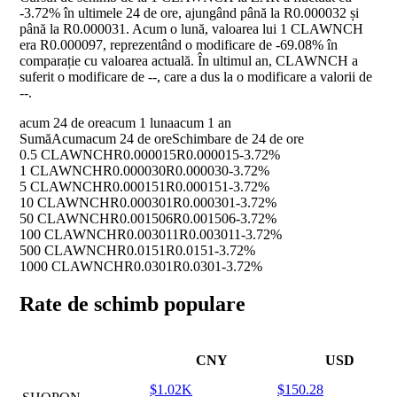
-3.72%
în ultimele 24 de ore, ajungând până la R0.000032 și
până la R0.000031. Acum o lună, valoarea lui 1 CLAWNCH
era R0.000097, reprezentând o modificare de
-69.08%
în
comparație cu valoarea actuală. În ultimul an, CLAWNCH a
suferit o modificare de
--
, care a dus la o modificare a valorii de
--
.
acum 24 de ore
acum 1 luna
acum 1 an
Sumă
Acum
acum 24 de ore
Schimbare de 24 de ore
0.5 CLAWNCH
R0.000015
R0.000015
-3.72%
1 CLAWNCH
R0.000030
R0.000030
-3.72%
5 CLAWNCH
R0.000151
R0.000151
-3.72%
10 CLAWNCH
R0.000301
R0.000301
-3.72%
50 CLAWNCH
R0.001506
R0.001506
-3.72%
100 CLAWNCH
R0.003011
R0.003011
-3.72%
500 CLAWNCH
R0.0151
R0.0151
-3.72%
1000 CLAWNCH
R0.0301
R0.0301
-3.72%
Rate de schimb populare
CNY
USD
$1.02K
$150.28