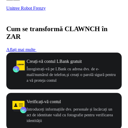
Unitree Robot Frenzy
$50
Cum se transformă CLAWNCH în
ZAR
Aflați mai multe
Creați-vă contul LBank gratuit
Înregistrați-vă pe LBank cu adresa dvs. de e-
mail/numărul de telefon,și creați o parolă sigură pentru
a vă proteja contul
Verificați-vă contul
Introduceți informațiile dvs. personale și încărcați un
act de identitate valid cu fotografie pentru verificarea
identității