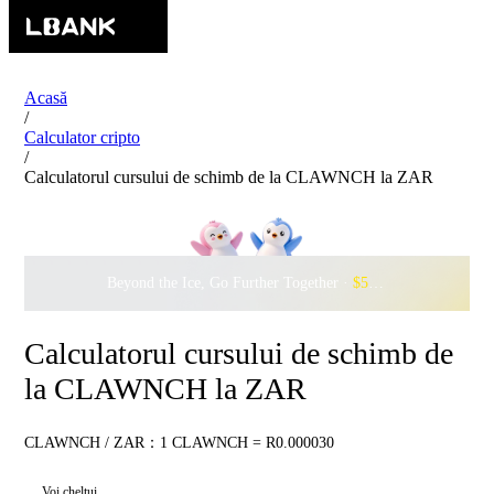
Acasă
/
Calculator cripto
/
Calculatorul cursului de schimb de la CLAWNCH la ZAR
Beyond the Ice, Go Further Together ·
$500,000
to Waddle w
Calculatorul cursului de schimb de
la CLAWNCH la ZAR
CLAWNCH / ZAR：1 CLAWNCH = R0.000030
Voi cheltui