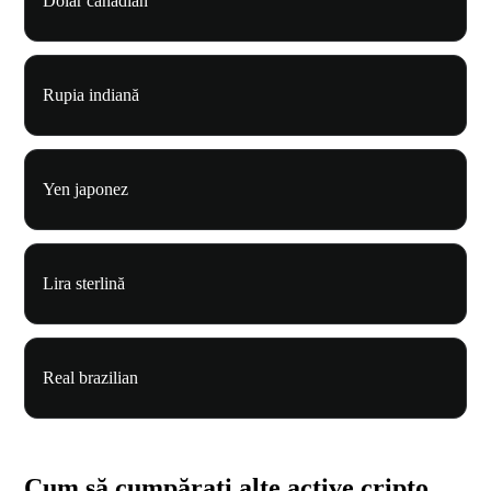
Dolar canadian
Rupia indiană
Yen japonez
Lira sterlină
Real brazilian
Cum să cumpărați alte active cripto