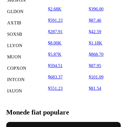
SHOPON
$2.68K
$396.00
GLDON
$591.23
$87.46
AXTIB
$287.91
$42.59
SOXSB
$8.00K
$1.18K
LLYON
$5.87K
$868.70
MUON
$594.51
$87.95
COPXON
$683.37
$101.09
INTCON
$551.23
$81.54
IAUON
Monede fiat populare