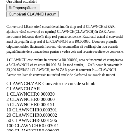
Ora ultimei actualizări --
Reîmprospătare
Cumpărați CLAWNCH acum
Convertorul LBank oferă cursul de schimb în timp real al CLAWNCH și ZAR,
ajutându-vă să convertiți cu ușurință CLAWNCH(CLAWNCH) în ZAR. Acest
instrument folosește date în timp real pentru conversie. Rezultatul actual al conversiei
arată că prețul în timp real al lui CLAWNCH este R0.000030. Deoarece prețurile
criptomonedelor fluctuează frecvent, vă recomandăm să verificați din nou această
pagină înainte de a tranzacționa pentru a vedea cele mai recente rezultate de conversie.
1 CLAWNCH este evaluat în prezent la R0.000030, ceea ce înseamnă că cumpărarea
a 5 CLAWNCH vă va costa R0.000151. În mod similar, 1 ZAR poate fi convertit în
33,209.87654321 CLAWNCH, iar 50 ZAR poate fi convertit în -- CLAWNCH.
Aceste rezultate de conversie nu includ taxele de platformă sau taxele de mineri.
CLAWNCH/ZAR Convertor de curs de schimb
CLAWNCH
ZAR
1 CLAWNCH
R0.000030
2 CLAWNCH
R0.000060
5 CLAWNCH
R0.000151
10 CLAWNCH
R0.000301
20 CLAWNCH
R0.000602
50 CLAWNCH
R0.001506
100 CLAWNCH
R0.003011
200 CLAWNCH
R0.006022