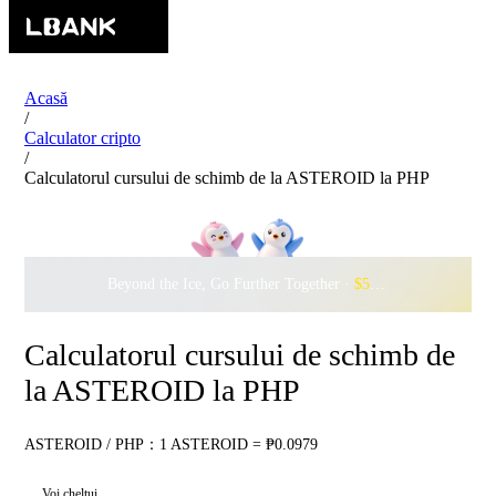
Acasă
/
Calculator cripto
/
Calculatorul cursului de schimb de la ASTEROID la PHP
Beyond the Ice, Go Further Together ·
$500,000
to Waddle w
Calculatorul cursului de schimb de
la ASTEROID la PHP
ASTEROID / PHP：1 ASTEROID = ₱0.0979
Voi cheltui