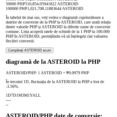
50000 PHP
510,854.05941822 ASTEROID
100000 PHP
1,021,708.11883644 ASTEROID
În tabelul de mai sus, veți vedea o diagramă cuprinzătoare a
datelor de conversie de la PHP la ASTEROID, care arată relația
dintre valorile PHP și ASTEROID la diferite sume de conversie
comune. Lista acoperă ratele de schimb de la 1 PHP la 100.000
PHP în ASTEROID, permițându-vă să înțelegeți clar valoarea
fiecărei conversii.
Cumpărați ASTEROID acum
diagramă de la ASTEROID la PHP
ASTEROID
/
PHP
:
1 ASTEROID = ₱0.0979 PHP
În trecutul 1D, fluctuația de la ASTEROID la PHP a fost de
-3.56%
.
1D
7D
1M
3M
1Y
ALL
--
--
--
ASTEROID/PHP date de conversie: