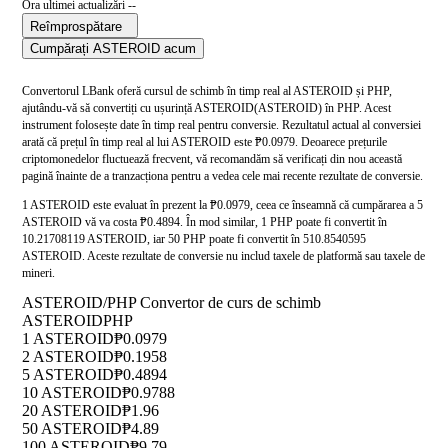
Ora ultimei actualizări --
Reîmprospătare
Cumpărați ASTEROID acum
Convertorul LBank oferă cursul de schimb în timp real al ASTEROID și PHP,
ajutându-vă să convertiți cu ușurință ASTEROID(ASTEROID) în PHP. Acest
instrument folosește date în timp real pentru conversie. Rezultatul actual al conversiei
arată că prețul în timp real al lui ASTEROID este ₱0.0979. Deoarece prețurile
criptomonedelor fluctuează frecvent, vă recomandăm să verificați din nou această
pagină înainte de a tranzacționa pentru a vedea cele mai recente rezultate de conversie.
1 ASTEROID este evaluat în prezent la ₱0.0979, ceea ce înseamnă că cumpărarea a 5
ASTEROID vă va costa ₱0.4894. În mod similar, 1 PHP poate fi convertit în
10.21708119 ASTEROID, iar 50 PHP poate fi convertit în 510.8540595
ASTEROID. Aceste rezultate de conversie nu includ taxele de platformă sau taxele de
mineri.
ASTEROID/PHP Convertor de curs de schimb
ASTEROID
PHP
1 ASTEROID
₱0.0979
2 ASTEROID
₱0.1958
5 ASTEROID
₱0.4894
10 ASTEROID
₱0.9788
20 ASTEROID
₱1.96
50 ASTEROID
₱4.89
100 ASTEROID
₱9.79