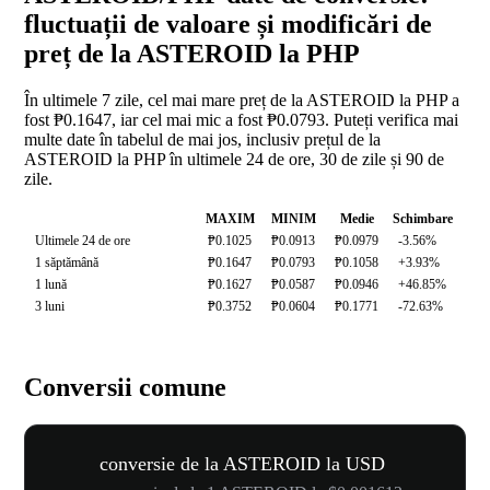
fluctuații de valoare și modificări de
preț de la ASTEROID la PHP
În ultimele 7 zile, cel mai mare preț de la ASTEROID la PHP a
fost ₱0.1647, iar cel mai mic a fost ₱0.0793. Puteți verifica mai
multe date în tabelul de mai jos, inclusiv prețul de la
ASTEROID la PHP în ultimele 24 de ore, 30 de zile și 90 de
zile.
MAXIM
MINIM
Medie
Schimbare
Ultimele 24 de ore
₱0.1025
₱0.0913
₱0.0979
-3.56%
1 săptămână
₱0.1647
₱0.0793
₱0.1058
+3.93%
1 lună
₱0.1627
₱0.0587
₱0.0946
+46.85%
3 luni
₱0.3752
₱0.0604
₱0.1771
-72.63%
Conversii comune
conversie de la ASTEROID la USD