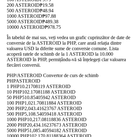
200 ASTEROID
₱19.58
500 ASTEROID
₱48.94
1000 ASTEROID
₱97.88
5000 ASTEROID
₱489.38
10000 ASTEROID
₱978.75
În tabelul de mai sus, veți vedea un grafic cuprinzător de date de
conversie de la ASTEROID la PHP, care arată relația dintre
valoarea USD la diferite sume de conversie comune. Lista
acoperă ratele de schimb de la 1 ASTEROID la 10.000
ASTEROID în PHP, permițându-vă să înțelegeți clar valoarea
fiecărei conversii.
PHP/ASTEROID Convertor de curs de schimb
PHP
ASTEROID
1 PHP
10.21708119 ASTEROID
10 PHP
102.17081188 ASTEROID
50 PHP
510.85405942 ASTEROID
100 PHP
1,021.70811884 ASTEROID
200 PHP
2,043.41623767 ASTEROID
500 PHP
5,108.54059418 ASTEROID
1000 PHP
10,217.08118836 ASTEROID
2000 PHP
20,434.16237673 ASTEROID
5000 PHP
51,085.40594182 ASTEROID
10000 PHP
102,170.81188364 ASTEROID