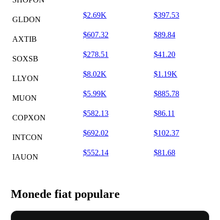
$2.69K
$397.53
GLDON
$607.32
$89.84
AXTIB
$278.51
$41.20
SOXSB
$8.02K
$1.19K
LLYON
$5.99K
$885.78
MUON
$582.13
$86.11
COPXON
$692.02
$102.37
INTCON
$552.14
$81.68
IAUON
Monede fiat populare