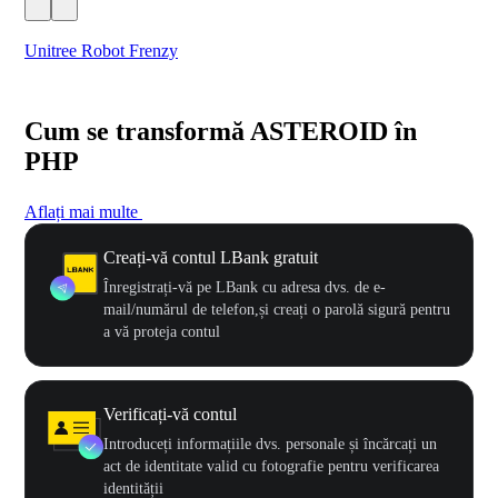
Unitree Robot Frenzy
$50
Cum se transformă ASTEROID în
PHP
Aflați mai multe
Creați-vă contul LBank gratuit
Înregistrați-vă pe LBank cu adresa dvs. de e-
mail/numărul de telefon,și creați o parolă sigură pentru
a vă proteja contul
Verificați-vă contul
Introduceți informațiile dvs. personale și încărcați un
act de identitate valid cu fotografie pentru verificarea
identității