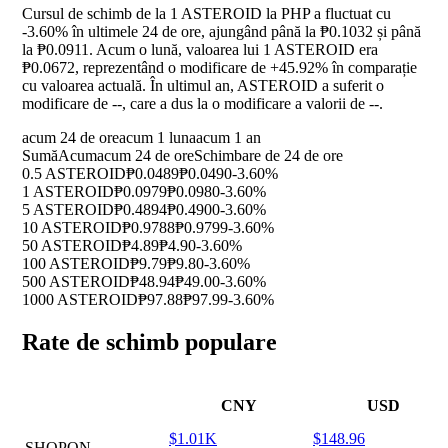
Cursul de schimb de la 1 ASTEROID la PHP a fluctuat cu
-3.60%
în ultimele 24 de ore, ajungând până la ₱0.1032 și până
la ₱0.0911. Acum o lună, valoarea lui 1 ASTEROID era
₱0.0672, reprezentând o modificare de
+45.92%
în comparație
cu valoarea actuală. În ultimul an, ASTEROID a suferit o
modificare de
--
, care a dus la o modificare a valorii de
--
.
acum 24 de ore
acum 1 luna
acum 1 an
Sumă
Acum
acum 24 de ore
Schimbare de 24 de ore
0.5 ASTEROID
₱0.0489
₱0.0490
-3.60%
1 ASTEROID
₱0.0979
₱0.0980
-3.60%
5 ASTEROID
₱0.4894
₱0.4900
-3.60%
10 ASTEROID
₱0.9788
₱0.9799
-3.60%
50 ASTEROID
₱4.89
₱4.90
-3.60%
100 ASTEROID
₱9.79
₱9.80
-3.60%
500 ASTEROID
₱48.94
₱49.00
-3.60%
1000 ASTEROID
₱97.88
₱97.99
-3.60%
Rate de schimb populare
CNY
USD
$1.01K
$148.96
SHOPON