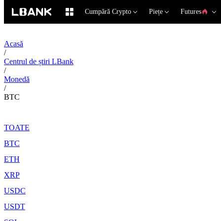
Cumpără Crypto
Piețe
Futures
Acasă
/
Centrul de știri LBank
/
Monedă
/
BTC
TOATE
BTC
ETH
XRP
USDC
USDT