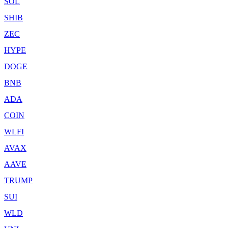
SOL
SHIB
ZEC
HYPE
DOGE
BNB
ADA
COIN
WLFI
AVAX
AAVE
TRUMP
SUI
WLD