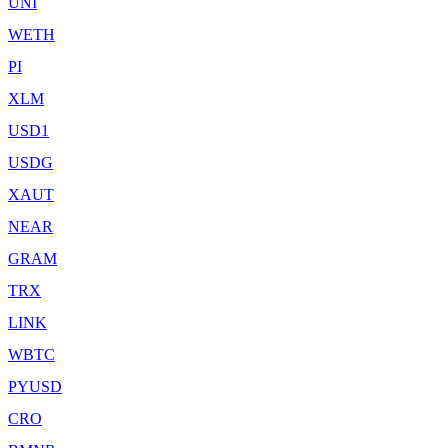
UNI
WETH
PI
XLM
USD1
USDG
XAUT
NEAR
GRAM
TRX
LINK
WBTC
PYUSD
CRO