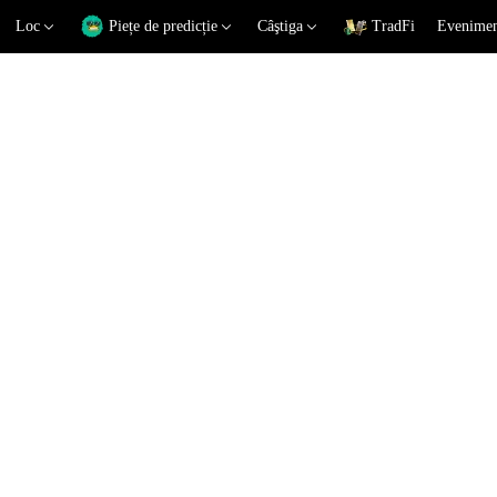
Loc
Piețe de predicție
Câştiga
TradFi
Eveniment