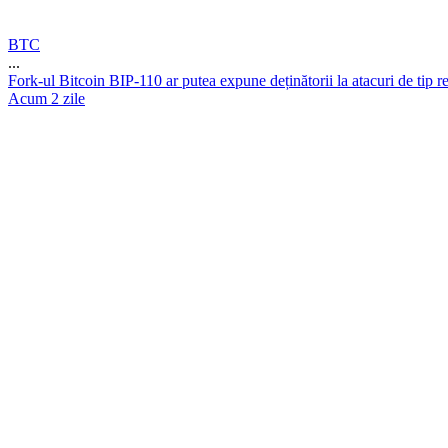
BTC
...
F
o
r
k
-
u
l
B
i
t
c
o
i
n
B
I
P
-
1
1
0
a
r
p
u
t
e
a
e
x
p
u
n
e
d
e
ț
i
n
ă
t
o
r
i
i
l
a
a
t
a
c
u
r
i
d
e
t
i
p
r
Acum 2 zile