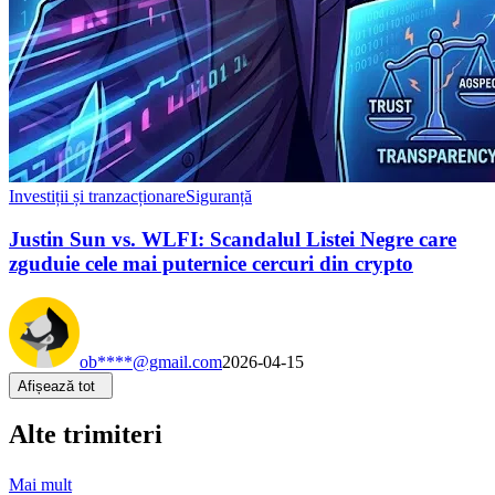
Investiții și tranzacționare
Siguranță
Justin Sun vs. WLFI: Scandalul Listei Negre care
zguduie cele mai puternice cercuri din crypto
ob****@gmail.com
2026-04-15
Afișează tot
Alte trimiteri
Mai mult