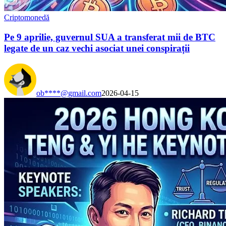
Criptomonedă
Pe 9 aprilie, guvernul SUA a transferat mii de BTC
legate de un caz vechi asociat unei conspirații
ob****@gmail.com
2026-04-15