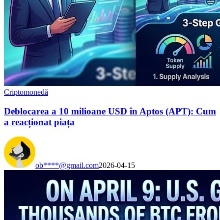
Criptomonedă
Deblocarea a 10 milioane USD în Aptos (APT): Cum
a reacționat piața
ob****@gmail.com
2026-04-15