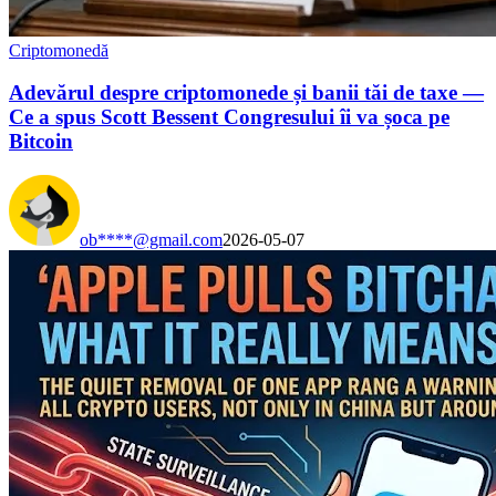
Criptomonedă
Adevărul despre criptomonede și banii tăi de taxe —
Ce a spus Scott Bessent Congresului îi va șoca pe
Bitcoin
ob****@gmail.com
2026-05-07