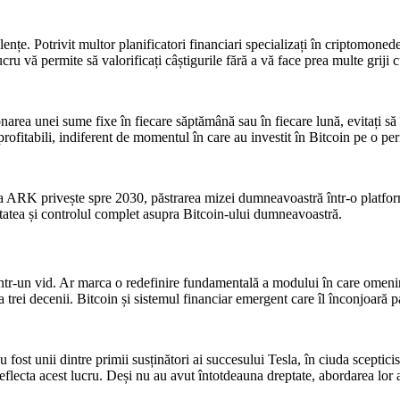
ențe. Potrivit multor planificatori financiari specializați în criptomonede,
ucru vă permite să valorificați câștigurile fără a vă face prea multe griji c
onarea unei sume fixe în fiecare săptămână sau în fiecare lună, evitați să 
profitabili, indiferent de momentul în care au investit în Bitcoin pe o per
ția ARK privește spre 2030, păstrarea mizei dumneavoastră într-o platfor
tatea și controlul complet asupra Bitcoin-ului dumneavoastră.
într-un vid. Ar marca o redefinire fundamentală a modului în care omenir
rei decenii. Bitcoin și sistemul financiar emergent care îl înconjoară 
 fost unii dintre primii susținători ai succesului Tesla, în ciuda sceptici
reflecta acest lucru. Deși nu au avut întotdeauna dreptate, abordarea lor a