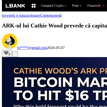
Cumpără Crypto
Piețe
Futures
Investiții și tranzacționare
Criptomonedă
ARK-ul lui Cathie Wood prevede că capitali
to****@gmail.com
2026-05-07
0