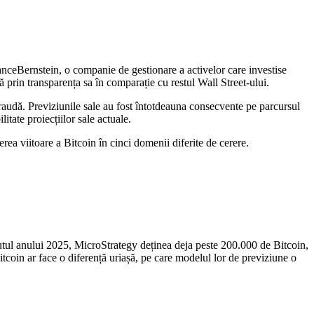
ianceBernstein, o companie de gestionare a activelor care investise
 prin transparența sa în comparație cu restul Wall Street-ului.
 fraudă. Previziunile sale au fost întotdeauna consecvente pe parcursul
tate proiecțiilor sale actuale.
ea viitoare a Bitcoin în cinci domenii diferite de cerere.
putul anului 2025, MicroStrategy deținea deja peste 200.000 de Bitcoin,
tcoin ar face o diferență uriașă, pe care modelul lor de previziune o