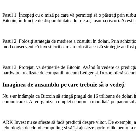
Pasul 1: Începeți cu o miză pe care vă permiteți să o păstrați prin turbul
Bitcoin, în funcție de disponibilitatea lor de a-și asuma riscuri. Acest l
Pasul 2: Folosiți strategia de mediere a costului în dolari. Prin achiziți
mod consecvent că investitorii care au folosit această strategie au fost 
Pasul 3: Protejați-vă deținerile de Bitcoin. Având în vedere că predic
hardware, realizate de companii precum Ledger și Trezor, oferă securi
Imaginea de ansamblu pe care trebuie să o vedeți
Nu s-ar întâmpla ca Bitcoin să atingă pragul de 16 trilioane de dolari 
comunicarea. A reorganizat complet economia mondială pe parcursul a t
ARK Invest nu se sfiește să facă predicții despre viitor. De exemplu, au
tehnologiei de cloud computing și să își ajusteze portofoliile pentru a 