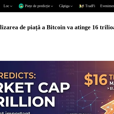
Loc
Piețe de predicție
Câştiga
TradFi
Eveniment
zarea de piață a Bitcoin va atinge 16 trilio