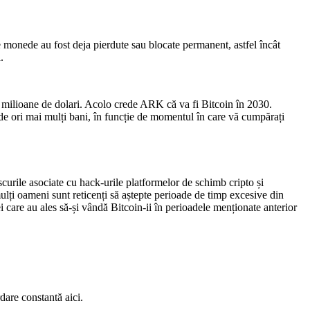
monede au fost deja pierdute sau blocate permanent, astfel încât
.
1,4 milioane de dolari. Acolo crede ARK că va fi Bitcoin în 2030.
de ori mai mulți bani, în funcție de momentul în care vă cumpărați
urile asociate cu hack-urile platformelor de schimb cripto și
mulți oameni sunt reticenți să aștepte perioade de timp excesive din
 care au ales să-și vândă Bitcoin-ii în perioadele menționate anterior
dare constantă aici.