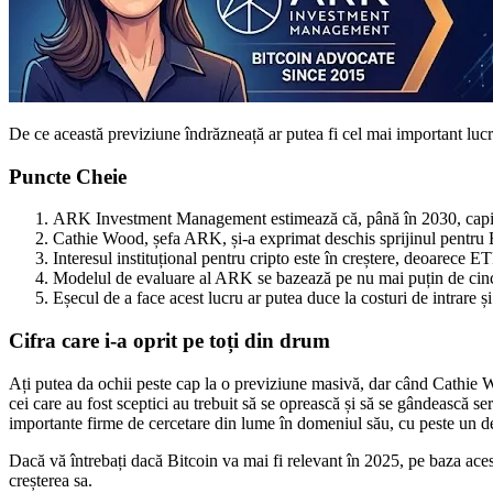
De ce această previziune îndrăzneață ar putea fi cel mai important lucru
Puncte Cheie
ARK Investment Management estimează că, până în 2030, capitaliz
Cathie Wood, șefa ARK, și-a exprimat deschis sprijinul pentru Bi
Interesul instituțional pentru cripto este în creștere, deoarece E
Modelul de evaluare al ARK se bazează pe nu mai puțin de cinci
Eșecul de a face acest lucru ar putea duce la costuri de intrare și
Cifra care i-a oprit pe toți din drum
Ați putea da ochii peste cap la o previziune masivă, dar când Cathie Wo
cei care au fost sceptici au trebuit să se oprească și să se gândească se
importante firme de cercetare din lume în domeniul său, cu peste un dec
Dacă vă întrebați dacă Bitcoin va mai fi relevant în 2025, pe baza acest
creșterea sa.