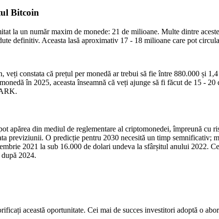
ul Bitcoin
mitat la un număr maxim de monede: 21 de milioane. Multe dintre aceste 
dute definitiv. Aceasta lasă aproximativ 17 - 18 milioane care pot circula
oin, veți constata că prețul per monedă ar trebui să fie între 880.000 și 
 monedă în 2025, aceasta înseamnă că veți ajunge să fi făcut de 15 - 20 
a ARK.
ot apărea din mediul de reglementare al criptomonedei, împreună cu risc
rata previziunii. O predicție pentru 2030 necesită un timp semnificativ; 
iembrie 2021 la sub 16.000 de dolari undeva la sfârșitul anului 2022. Cei
ă după 2024.
rificați această oportunitate. Cei mai de succes investitori adoptă o abor