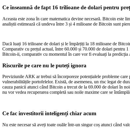
Ce înseamnă de fapt 16 trilioane de dolari pentru preț
Aceasta este zona în care matematica devine necesară. Bitcoin este li
analiștii estimează că undeva între 3 și 4 milioane de Bitcoin sunt pier
Dacă luați 16 trilioane de dolari și le împărțiți la 18 milioane de Bitc
Comparativ cu prețul actual, între 60.000 și 70.000 de dolari pentru 1
Bitcoin-ii, comparativ cu momentul în care vor fi evaluați la predicți
Riscurile pe care nu le puteți ignora
Previziunile ARK ar trebui să încorporeze potențialele probleme care p
vulnerabilitățile portofelelor. Există, de asemenea, un risc legat de du
cauza panicii atunci când Bitcoin a trecut de la 69.000 de dolari în no
nu vor vedea recuperarea completă sau noile maxime care se întâmpl
Ce fac investitorii inteligenți chiar acum
Nu este necesar să aveți toate ouăle într-un singur coș atunci când valo