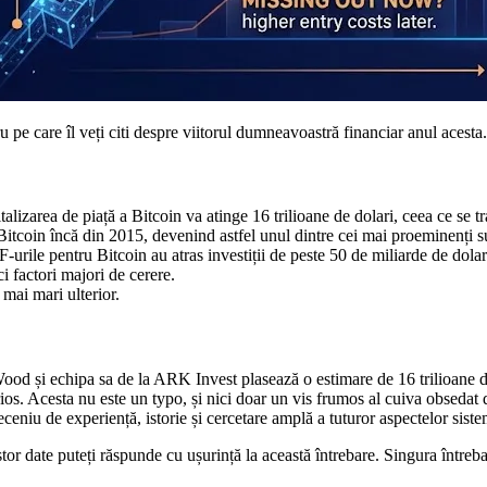
 pe care îl veți citi despre viitorul dumneavoastră financiar anul acesta.
area de piață a Bitcoin va atinge 16 trilioane de dolari, ceea ce se tra
tcoin încă din 2015, devenind astfel unul dintre cei mai proeminenți sus
TF-urile pentru Bitcoin au atras investiții de peste 50 de miliarde de dola
 factori majori de cerere.
 mai mari ulterior.
od și echipa sa de la ARK Invest plasează o estimare de 16 trilioane de d
rios. Acesta nu este un typo, și nici doar un vis frumos al cuiva obsedat d
eniu de experiență, istorie și cercetare amplă a tuturor aspectelor siste
or date puteți răspunde cu ușurință la această întrebare. Singura întrebar