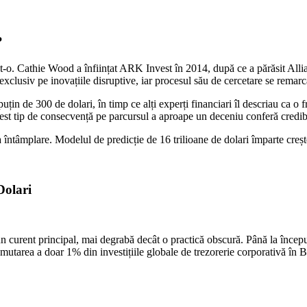
?
ăcut-o. Cathie Wood a înființat ARK Invest în 2014, după ce a părăsit All
clusiv pe inovațiile disruptive, iar procesul său de cercetare se remarcă
țin de 300 de dolari, în timp ce alți experți financiari îl descriau ca o
est tip de consecvență pe parcursul a aproape un deceniu conferă credibili
ntâmplare. Modelul de predicție de 16 trilioane de dolari împarte creșter
Dolari
un curent principal, mai degrabă decât o practică obscură. Până la înce
tarea a doar 1% din investițiile globale de trezorerie corporativă în Bi