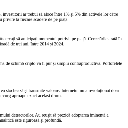
 investitorii ar trebui să aloce între 1% și 5% din activele lor către
u privire la fiecare scădere de pe piață.
încercați să anticipați momentul potrivit pe piață. Cercetările arată în
ioadă de trei ani, între 2014 și 2024.
mă de schimb cripto va fi pur și simplu contraproductivă. Portofelele
ea stochează și transmite valoare. Internetul nu a revoluționat doar
parcurg aproape exact același drum.
smului detractorilor. Au reușit să prezică adoptarea iminentă a
nalitică este riguroasă și profundă.