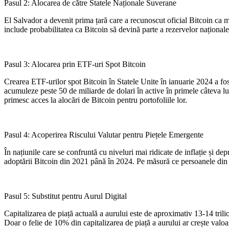
Pasul 2: Alocarea de către Statele Naționale Suverane
El Salvador a devenit prima țară care a recunoscut oficial Bitcoin c
include probabilitatea ca Bitcoin să devină parte a rezervelor naționale
Pasul 3: Alocarea prin ETF-uri Spot Bitcoin
Crearea ETF-urilor spot Bitcoin în Statele Unite în ianuarie 2024 a fost
acumuleze peste 50 de miliarde de dolari în active în primele câteva 
primesc acces la alocări de Bitcoin pentru portofoliile lor.
Pasul 4: Acoperirea Riscului Valutar pentru Piețele Emergente
În națiunile care se confruntă cu niveluri mai ridicate de inflație și d
adoptării Bitcoin din 2021 până în 2024. Pe măsură ce persoanele din ec
Pasul 5: Substitut pentru Aurul Digital
Capitalizarea de piață actuală a aurului este de aproximativ 13-14 trili
Doar o felie de 10% din capitalizarea de piață a aurului ar crește valoa