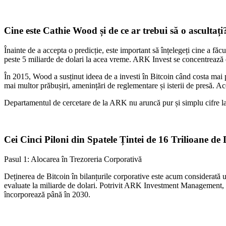
Cine este Cathie Wood și de ce ar trebui să o ascultați
Înainte de a accepta o predicție, este important să înțelegeți cine a f
peste 5 miliarde de dolari la acea vreme. ARK Invest se concentrează ex
În 2015, Wood a susținut ideea de a investi în Bitcoin când costa mai pu
mai multor prăbușiri, amenințări de reglementare și isterii de presă. Ac
Departamentul de cercetare de la ARK nu aruncă pur și simplu cifre la î
Cei Cinci Piloni din Spatele Țintei de 16 Trilioane de 
Pasul 1: Alocarea în Trezoreria Corporativă
Deținerea de Bitcoin în bilanțurile corporative este acum considerată 
evaluate la miliarde de dolari. Potrivit ARK Investment Management, mu
încorporează până în 2030.