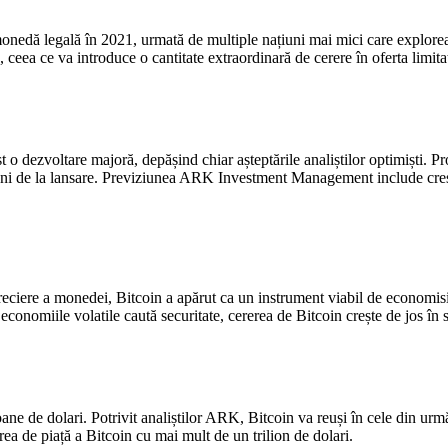
a monedă legală în 2021, urmată de multiple națiuni mai mici care expl
, ceea ce va introduce o cantitate extraordinară de cerere în oferta limit
 o dezvoltare majoră, depășind chiar așteptările analiștilor optimiști. Pro
luni de la lansare. Previziunea ARK Investment Management include creș
epreciere a monedei, Bitcoin a apărut ca un instrument viabil de economisi
onomiile volatile caută securitate, cererea de Bitcoin crește de jos în 
oane de dolari. Potrivit analiștilor ARK, Bitcoin va reuși în cele din ur
rea de piață a Bitcoin cu mai mult de un trilion de dolari.