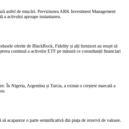
orează astfel de mișcări. Previziunea ARK Investment Management
ată a activului aproape instantaneu.
dusele oferite de BlackRock, Fidelity și alți furnizori au reușit să
terea continuă a activelor ETF pe măsură ce consultanții financiari
re. În Nigeria, Argentina și Turcia, a existat o creștere marcată a
sus.
mă să acapareze o parte semnificativă din piața de rezervă de valoare.