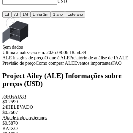
USD
1d
7d
1M
Linha 3m
1 ano
Este ano
Sem dados
Última atualização em: 2026-08-06 18:54:39
ALE insights de preço
O que é ALE?
relatório de análise de IA
ALE
Previsão de preço
Como comprar ALE
Eventos importantes
FAQ
Project Ailey (ALE) Informações sobre
preços (USD)
24HBAIXO
$0.2599
24HELEVADO
$0.2607
Alta de todos os tempos
$0.5870
BAIXO