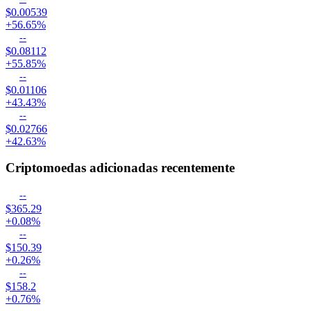
$0.00539
+56.65%
--
$0.08112
+55.85%
--
$0.01106
+43.43%
--
$0.02766
+42.63%
Criptomoedas adicionadas recentemente
--
$365.29
+0.08%
--
$150.39
+0.26%
--
$158.2
+0.76%