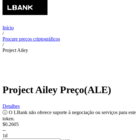
Início
/
Procure preços criptográficos
/
Project Ailey
Project Ailey
Preço
(
ALE
)
Detalhes
ⓘ
O LBank não oferece suporte à negociação ou serviços para este
token.
$0.2605
--
1d