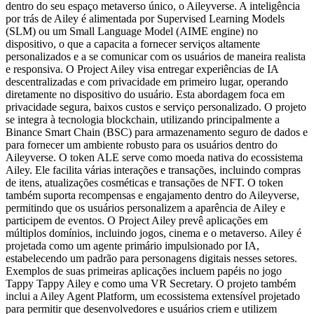
dentro do seu espaço metaverso único, o Aileyverse. A inteligência
por trás de Ailey é alimentada por Supervised Learning Models
(SLM) ou um Small Language Model (AIME engine) no
dispositivo, o que a capacita a fornecer serviços altamente
personalizados e a se comunicar com os usuários de maneira realista
e responsiva. O Project Ailey visa entregar experiências de IA
descentralizadas e com privacidade em primeiro lugar, operando
diretamente no dispositivo do usuário. Esta abordagem foca em
privacidade segura, baixos custos e serviço personalizado. O projeto
se integra à tecnologia blockchain, utilizando principalmente a
Binance Smart Chain (BSC) para armazenamento seguro de dados e
para fornecer um ambiente robusto para os usuários dentro do
Aileyverse. O token ALE serve como moeda nativa do ecossistema
Ailey. Ele facilita várias interações e transações, incluindo compras
de itens, atualizações cosméticas e transações de NFT. O token
também suporta recompensas e engajamento dentro do Aileyverse,
permitindo que os usuários personalizem a aparência de Ailey e
participem de eventos. O Project Ailey prevê aplicações em
múltiplos domínios, incluindo jogos, cinema e o metaverso. Ailey é
projetada como um agente primário impulsionado por IA,
estabelecendo um padrão para personagens digitais nesses setores.
Exemplos de suas primeiras aplicações incluem papéis no jogo
Tappy Tappy Ailey e como uma VR Secretary. O projeto também
inclui a Ailey Agent Platform, um ecossistema extensível projetado
para permitir que desenvolvedores e usuários criem e utilizem