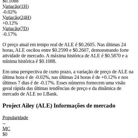
$0.1088
Variação(1H)
-0.02%
Variação(24H)
+0.12%
Variação(7D)
-0.17%
O preço atual em tempo real de ALE é $0.2605. Nas últimas 24
horas, ALE oscilou entre $0.2599 e $0.2607, demonstrando forte
atividade de mercado. A máxima histórica de ALE é $0.5870 e a
mínima histórica é $0.1088.
Em uma perspectiva de curto prazo, a variação de preço de ALE na
última hora é de
-0.02%
, nas últimas 24 horas é de
+0.12%
e nos
últimos 7 dias é de
-0.17%
. Esses números fornecem uma visão
geral rápida das últimas tendências de preço e da dinâmica de
mercado de ALE no LBank.
Project Ailey (ALE) Informações de mercado
Popularidade
--
MC
$0