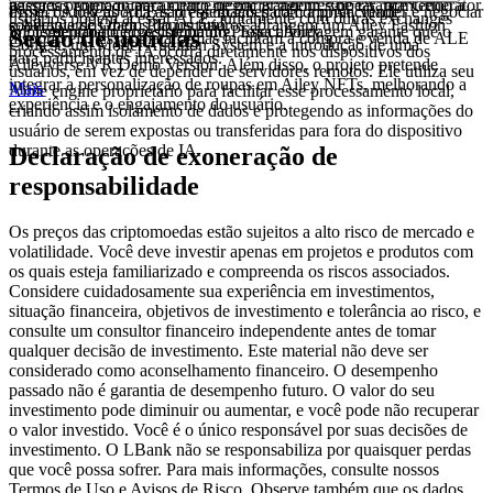
agentes projetado para criar e negociar agentes de IA, mantendo a
passadas como o lançamento de um Random Appearance Generator
disso, os tokens ALE são essenciais para comprar, vender e negociar
Project Ailey aborda as preocupações com a privacidade
usuários podem acessar ALE, juntamente com outras exchanges
soberania dos dados do usuário.
e Aileyverse Open. Planos futuros abrangem um Ailey Fashion
NFTs dentro do ecossistema do Project Ailey.
implementando edge computing. Essa abordagem garante que o
Seção de notícias
disponíveis. Essas plataformas facilitam a compra e venda de ALE
Contest, um Model Audition System e a introdução de uma
processamento de IA ocorra diretamente nos dispositivos dos
para participantes interessados.
Aileyverse VR Demo Version. Além disso, o projeto pretende
usuários, em vez de depender de servidores remotos. Ele utiliza seu
integrar a personalização de roupas em Ailey NFTs, melhorando a
Mais
Aime engine proprietário para facilitar esse processamento local,
experiência e o engajamento do usuário.
--
criando assim isolamento de dados e protegendo as informações do
usuário de serem expostas ou transferidas para fora do dispositivo
durante as operações de IA.
Declaração de exoneração de
responsabilidade
Os preços das criptomoedas estão sujeitos a alto risco de mercado e
volatilidade. Você deve investir apenas em projetos e produtos com
os quais esteja familiarizado e compreenda os riscos associados.
Considere cuidadosamente sua experiência em investimentos,
situação financeira, objetivos de investimento e tolerância ao risco, e
consulte um consultor financeiro independente antes de tomar
qualquer decisão de investimento. Este material não deve ser
considerado como aconselhamento financeiro. O desempenho
passado não é garantia de desempenho futuro. O valor do seu
investimento pode diminuir ou aumentar, e você pode não recuperar
o valor investido. Você é o único responsável por suas decisões de
investimento. O LBank não se responsabiliza por quaisquer perdas
que você possa sofrer. Para mais informações, consulte nossos
Termos de Uso e Avisos de Risco. Observe também que os dados