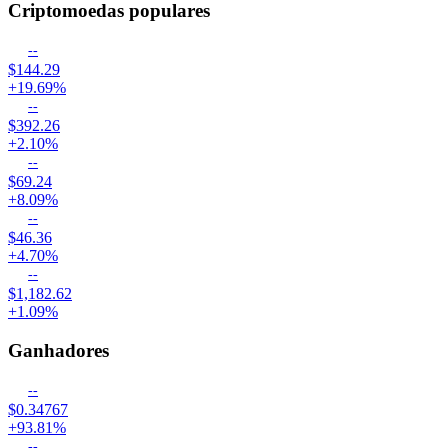
Criptomoedas populares
--
$144.29
+19.69%
--
$392.26
+2.10%
--
$69.24
+8.09%
--
$46.36
+4.70%
--
$1,182.62
+1.09%
Ganhadores
--
$0.34767
+93.81%
--