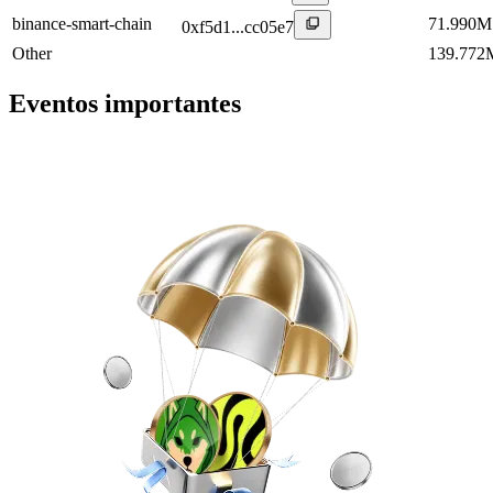
binance-smart-chain
71.990M
0xf5d1...cc05e7
Other
139.772
Eventos importantes