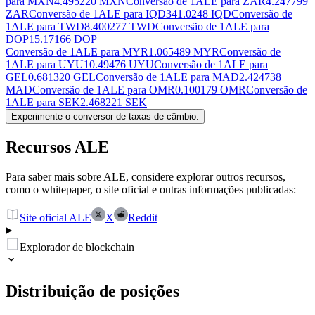
para MXN
4.495220 MXN
Conversão de 1ALE para ZAR
4.247799
ZAR
Conversão de 1ALE para IQD
341.0248 IQD
Conversão de
1ALE para TWD
8.400277 TWD
Conversão de 1ALE para
DOP
15.17166 DOP
Conversão de 1ALE para MYR
1.065489 MYR
Conversão de
1ALE para UYU
10.49476 UYU
Conversão de 1ALE para
GEL
0.681320 GEL
Conversão de 1ALE para MAD
2.424738
MAD
Conversão de 1ALE para OMR
0.100179 OMR
Conversão de
1ALE para SEK
2.468221 SEK
Experimente o conversor de taxas de câmbio.
Recursos ALE
Para saber mais sobre ALE, considere explorar outros recursos,
como o whitepaper, o site oficial e outras informações publicadas:
Site oficial ALE
X
Reddit
Explorador de blockchain
Distribuição de posições