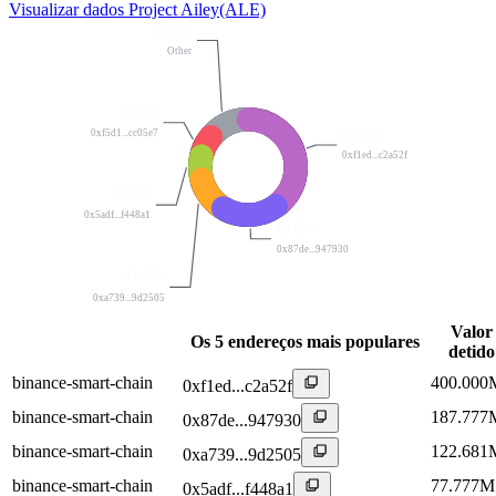
Visualizar dados Project Ailey(ALE)
13.98%
Other
7.20%
39.99%
0xf5d1...cc05e7
0xf1ed...c2a52f
7.78%
0x5adf...f448a1
18.78%
0x87de...947930
12.26%
0xa739...9d2505
Valor
Os 5 endereços mais populares
detido
binance-smart-chain
400.000
0xf1ed...c2a52f
binance-smart-chain
187.777
0x87de...947930
binance-smart-chain
122.681
0xa739...9d2505
binance-smart-chain
77.777M
0x5adf...f448a1