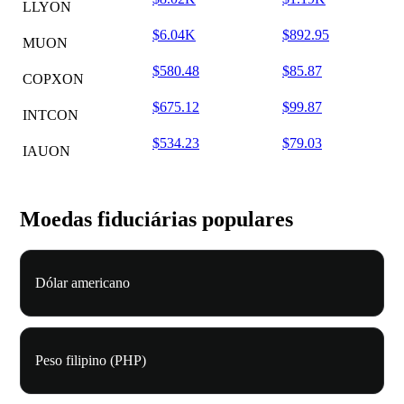
LLYON
$6.04K
$892.95
MUON
$580.48
$85.87
COPXON
$675.12
$99.87
INTCON
$534.23
$79.03
IAUON
Moedas fiduciárias populares
Dólar americano
Peso filipino (PHP)