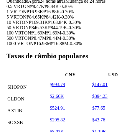
Quantidade
Agora
24 horas atrás
Mudança de 24 horas
0.5 VRTON
₱8.47K
₱8.44K
-0.30%
1 VRTON
₱16.93K
₱16.88K
-0.30%
5 VRTON
₱84.65K
₱84.42K
-0.30%
10 VRTON
₱169.31K
₱168.84K
-0.30%
50 VRTON
₱846.53K
₱844.19K
-0.30%
100 VRTON
₱1.69M
₱1.69M
-0.30%
500 VRTON
₱8.47M
₱8.44M
-0.30%
1000 VRTON
₱16.93M
₱16.88M
-0.30%
Taxas de câmbio populares
CNY
USD
$993.79
$147.01
SHOPON
$2.66K
$394.23
GLDON
$524.91
$77.65
AXTIB
$295.82
$43.76
SOXSB
$8.02K
$1.19K