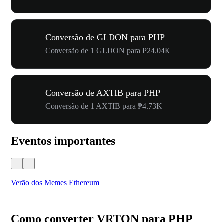
Conversão de GLDON para PHP
Conversão de 1 GLDON para ₱24.04K
Conversão de AXTIB para PHP
Conversão de 1 AXTIB para ₱4.73K
Eventos importantes
Verão dos Memes Ethereum
Ca
Como converter VRTON para PHP