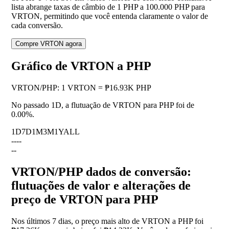
lista abrange taxas de câmbio de 1 PHP a 100.000 PHP para
VRTON, permitindo que você entenda claramente o valor de
cada conversão.
Compre VRTON agora
Gráfico de VRTON a PHP
VRTON
/
PHP
:
1 VRTON = ₱16.93K PHP
No passado 1D, a flutuação de VRTON para PHP foi de
0.00%
.
1D
7D
1M
3M
1Y
ALL
--
--
--
VRTON/PHP dados de conversão:
flutuações de valor e alterações de
preço de VRTON para PHP
Nos últimos 7 dias, o preço mais alto de VRTON a PHP foi