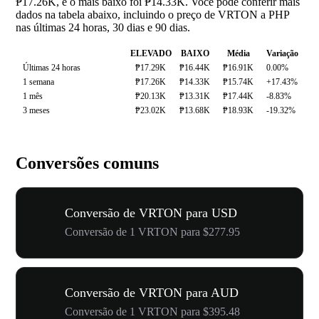
₱17.26K, e o mais baixo foi ₱14.33K. Você pode conferir mais
dados na tabela abaixo, incluindo o preço de VRTON a PHP
nas últimas 24 horas, 30 dias e 90 dias.
ELEVADO
BAIXO
Média
Variação
Últimas 24 horas
₱17.29K
₱16.44K
₱16.91K
0.00%
1 semana
₱17.26K
₱14.33K
₱15.74K
+17.43%
1 mês
₱20.13K
₱13.31K
₱17.44K
-8.83%
3 meses
₱23.02K
₱13.68K
₱18.93K
-19.32%
Conversões comuns
Conversão de VRTON para USD
Conversão de 1 VRTON para $277.95
Conversão de VRTON para AUD
Conversão de 1 VRTON para $395.48