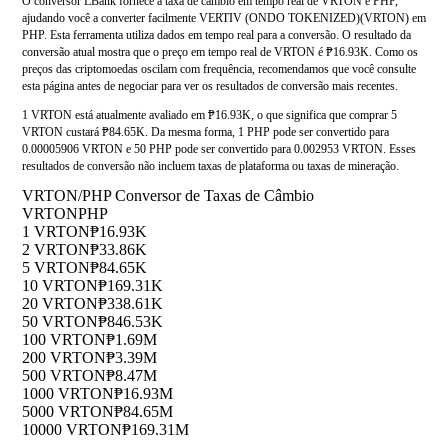
O conversor LBank fornece a taxa de câmbio em tempo real de VRTON e PHP,
ajudando você a converter facilmente VERTIV (ONDO TOKENIZED)(VRTON) em
PHP. Esta ferramenta utiliza dados em tempo real para a conversão. O resultado da
conversão atual mostra que o preço em tempo real de VRTON é ₱16.93K. Como os
preços das criptomoedas oscilam com frequência, recomendamos que você consulte
esta página antes de negociar para ver os resultados de conversão mais recentes.
1 VRTON está atualmente avaliado em ₱16.93K, o que significa que comprar 5
VRTON custará ₱84.65K. Da mesma forma, 1 PHP pode ser convertido para
0.00005906 VRTON e 50 PHP pode ser convertido para 0.002953 VRTON. Esses
resultados de conversão não incluem taxas de plataforma ou taxas de mineração.
VRTON/PHP Conversor de Taxas de Câmbio
VRTON
PHP
1 VRTON
₱16.93K
2 VRTON
₱33.86K
5 VRTON
₱84.65K
10 VRTON
₱169.31K
20 VRTON
₱338.61K
50 VRTON
₱846.53K
100 VRTON
₱1.69M
200 VRTON
₱3.39M
500 VRTON
₱8.47M
1000 VRTON
₱16.93M
5000 VRTON
₱84.65M
10000 VRTON
₱169.31M