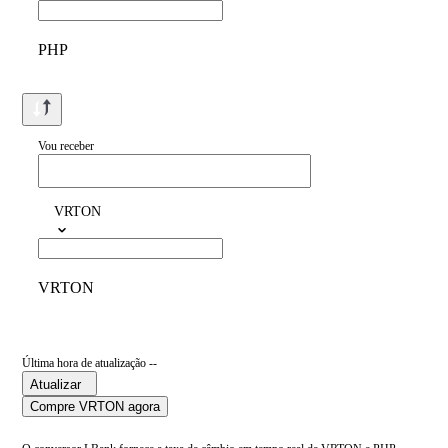
PHP
Vou receber
VRTON
VRTON
Última hora de atualização --
Atualizar
Compre VRTON agora