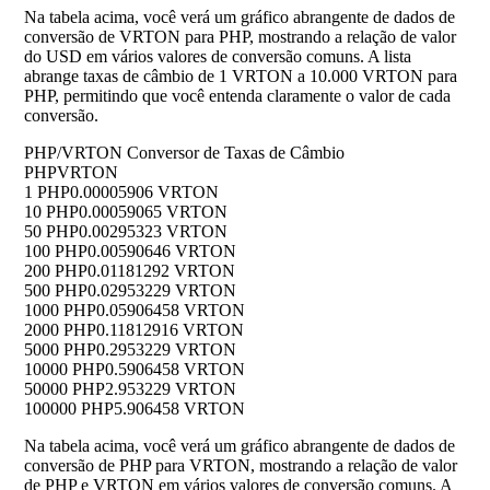
Na tabela acima, você verá um gráfico abrangente de dados de
conversão de VRTON para PHP, mostrando a relação de valor
do USD em vários valores de conversão comuns. A lista
abrange taxas de câmbio de 1 VRTON a 10.000 VRTON para
PHP, permitindo que você entenda claramente o valor de cada
conversão.
PHP/VRTON Conversor de Taxas de Câmbio
PHP
VRTON
1 PHP
0.00005906 VRTON
10 PHP
0.00059065 VRTON
50 PHP
0.00295323 VRTON
100 PHP
0.00590646 VRTON
200 PHP
0.01181292 VRTON
500 PHP
0.02953229 VRTON
1000 PHP
0.05906458 VRTON
2000 PHP
0.11812916 VRTON
5000 PHP
0.2953229 VRTON
10000 PHP
0.5906458 VRTON
50000 PHP
2.953229 VRTON
100000 PHP
5.906458 VRTON
Na tabela acima, você verá um gráfico abrangente de dados de
conversão de PHP para VRTON, mostrando a relação de valor
de PHP e VRTON em vários valores de conversão comuns. A