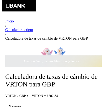
Início
/
Calculadora cripto
/
Calculadora de taxas de câmbio de VRTON para GBP
Além do Gelo, Vamos Mais Longe Juntos ·
$500.000
ao Dar 
Calculadora de taxas de câmbio de
VRTON para GBP
VRTON / GBP：1 VRTON = £202.34
Vou gastar