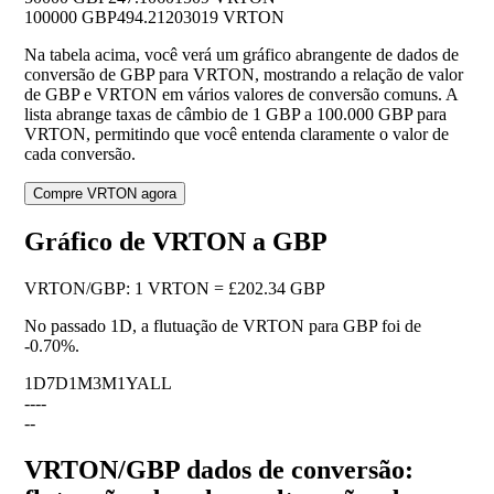
100000 GBP
494.21203019 VRTON
Na tabela acima, você verá um gráfico abrangente de dados de
conversão de GBP para VRTON, mostrando a relação de valor
de GBP e VRTON em vários valores de conversão comuns. A
lista abrange taxas de câmbio de 1 GBP a 100.000 GBP para
VRTON, permitindo que você entenda claramente o valor de
cada conversão.
Compre VRTON agora
Gráfico de VRTON a GBP
VRTON
/
GBP
:
1 VRTON = £202.34 GBP
No passado 1D, a flutuação de VRTON para GBP foi de
-0.70%
.
1D
7D
1M
3M
1Y
ALL
--
--
--
VRTON/GBP dados de conversão: