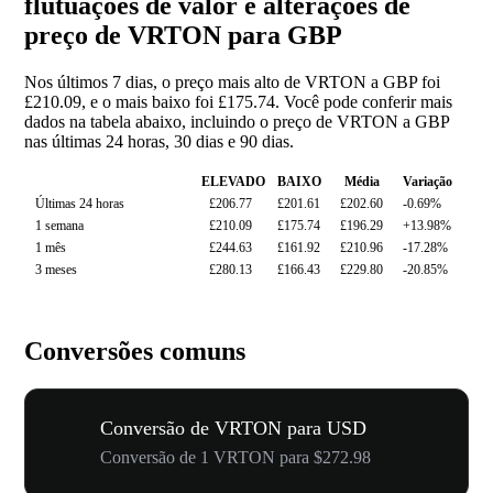
flutuações de valor e alterações de
preço de VRTON para GBP
Nos últimos 7 dias, o preço mais alto de VRTON a GBP foi
£210.09, e o mais baixo foi £175.74. Você pode conferir mais
dados na tabela abaixo, incluindo o preço de VRTON a GBP
nas últimas 24 horas, 30 dias e 90 dias.
ELEVADO
BAIXO
Média
Variação
Últimas 24 horas
£206.77
£201.61
£202.60
-0.69%
1 semana
£210.09
£175.74
£196.29
+13.98%
1 mês
£244.63
£161.92
£210.96
-17.28%
3 meses
£280.13
£166.43
£229.80
-20.85%
Conversões comuns
Conversão de VRTON para USD
Conversão de 1 VRTON para $272.98