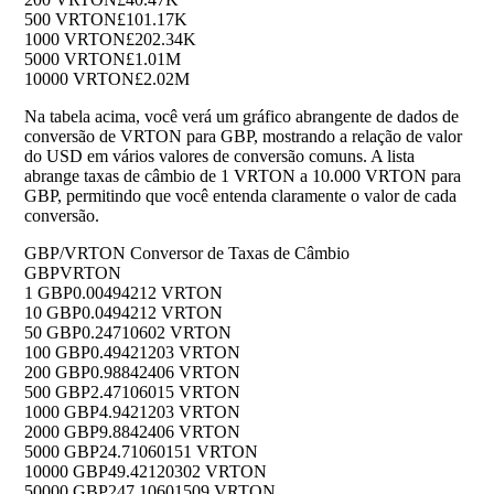
500 VRTON
£101.17K
1000 VRTON
£202.34K
5000 VRTON
£1.01M
10000 VRTON
£2.02M
Na tabela acima, você verá um gráfico abrangente de dados de
conversão de VRTON para GBP, mostrando a relação de valor
do USD em vários valores de conversão comuns. A lista
abrange taxas de câmbio de 1 VRTON a 10.000 VRTON para
GBP, permitindo que você entenda claramente o valor de cada
conversão.
GBP/VRTON Conversor de Taxas de Câmbio
GBP
VRTON
1 GBP
0.00494212 VRTON
10 GBP
0.0494212 VRTON
50 GBP
0.24710602 VRTON
100 GBP
0.49421203 VRTON
200 GBP
0.98842406 VRTON
500 GBP
2.47106015 VRTON
1000 GBP
4.9421203 VRTON
2000 GBP
9.8842406 VRTON
5000 GBP
24.71060151 VRTON
10000 GBP
49.42120302 VRTON
50000 GBP
247.10601509 VRTON