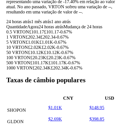
representando uma variação de
-17.40%
em relação ao valor
atual. No ano passado, VRTON sofreu uma variação de
--
,
resultando em uma variação de valor de
--
.
24 horas atrás
1 mês atrás
1 ano atrás
Quantidade
Agora
24 horas atrás
Mudança de 24 horas
0.5 VRTON
£101.17
£101.17
-0.67%
1 VRTON
£202.34
£202.34
-0.67%
5 VRTON
£1.01K
£1.01K
-0.67%
10 VRTON
£2.02K
£2.02K
-0.67%
50 VRTON
£10.12K
£10.12K
-0.67%
100 VRTON
£20.23K
£20.23K
-0.67%
500 VRTON
£101.17K
£101.17K
-0.67%
1000 VRTON
£202.34K
£202.34K
-0.67%
Taxas de câmbio populares
CNY
USD
$1.01K
$148.95
SHOPON
$2.69K
$398.85
GLDON