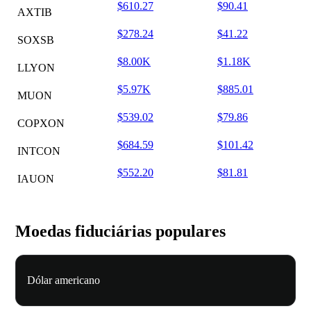
$610.27
$90.41
AXTIB
$278.24
$41.22
SOXSB
$8.00K
$1.18K
LLYON
$5.97K
$885.01
MUON
$539.02
$79.86
COPXON
$684.59
$101.42
INTCON
$552.20
$81.81
IAUON
Moedas fiduciárias populares
Dólar americano