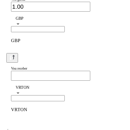
GBP
GBP
Vou receber
VRTON
VRTON