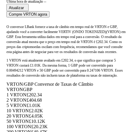
Última hora de atualização --
Atualizar
Compre VRTON agora
O conversor LBank fornece a taxa de câmbio em tempo real de VRTON e GBP,
ajudando você a converter facilmente VERTIV (ONDO TOKENIZED)(VRTON) em
GBP. Esta ferramenta utiliza dados em tempo real para a conversão. O resultado da
conversão atual mostra que o preço em tempo real de VRTON é £202.34. Como os
preços das criptomoedas oscilam com frequência, recomendamos que você consulte
esta página antes de negociar para ver os resultados de conversão mais recentes.
1 VRTON está atualmente avaliado em £202.34, o que significa que comprar 5
VRTON custará £1.01K. Da mesma forma, 1 GBP pode ser convertido para
0.00494212 VRTON e 50 GBP pode ser convertido para 0.247106 VRTON. Esses
resultados de conversão não incluem taxas de plataforma ou taxas de mineração.
VRTON/GBP Conversor de Taxas de Câmbio
VRTON
GBP
1 VRTON
£202.34
2 VRTON
£404.68
5 VRTON
£1.01K
10 VRTON
£2.02K
20 VRTON
£4.05K
50 VRTON
£10.12K
100 VRTON
£20.23K
200 VRTON
£40.47K