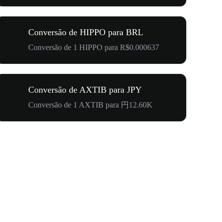
Conversão de HIPPO para BRL
Conversão de 1 HIPPO para R$0.000637
Conversão de AXTIB para JPY
Conversão de 1 AXTIB para 円12.60K
US$ 500.0