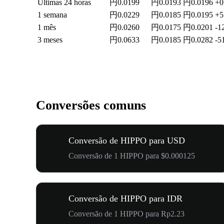
Últimas 24 horas
円0.0199
円0.0193
円0.0196
+0
1 semana
円0.0229
円0.0185
円0.0195
+5
1 mês
円0.0260
円0.0175
円0.0201
-1
3 meses
円0.0633
円0.0185
円0.0282
-5
Conversões comuns
Conversão de HIPPO para USD
Conversão de 1 HIPPO para $0.000125
Conversão de HIPPO para IDR
Conversão de 1 HIPPO para Rp2.23