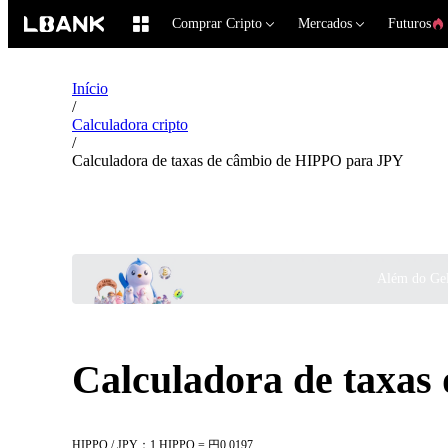
Comprar Cripto
Mercados
Futuros
Início
/
Calculadora cripto
/
Calculadora de taxas de câmbio de HIPPO para JPY
Além do Gel
Calculadora de taxa
HIPPO / JPY：1 HIPPO = 円0.0197