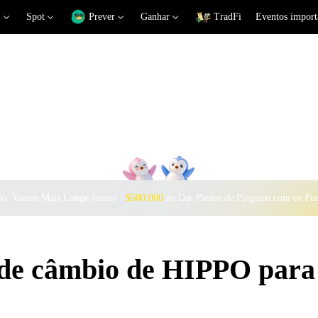
Spot
Prever
Ganhar
TradFi
Eventos import
o, Vamos Mais Longe Juntos ·
$500.000
ao Dar Passos de Pinguim com os Pu
s de câmbio de HIPPO par