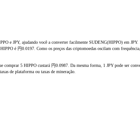
IPPO e JPY, ajudando você a converter facilmente SUDENG(HIPPO) em JPY. Est
de HIPPO é 円0.0197. Como os preços das criptomoedas oscilam com frequência,
que comprar 5 HIPPO custará 円0.0987. Da mesma forma, 1 JPY pode ser conve
axas de plataforma ou taxas de mineração.