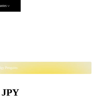
antes
dgy Penguins
a JPY