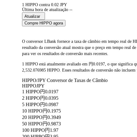
1 HIPPO contra 0.02 JPY
Última hora de atualização --
Atualizar
Compre HIPPO agora
O conversor LBank fornece a taxa de câmbio em tempo real de H
resultado da conversão atual mostra que o preço em tempo real 
para ver os resultados de conversão mais recentes.
1 HIPPO está atualmente avaliado em 円0.0197, o que significa 
2,532.076985 HIPPO. Esses resultados de conversão não incluem t
HIPPO/JPY Conversor de Taxas de Câmbio
HIPPO
JPY
1 HIPPO
円0.0197
2 HIPPO
円0.0395
5 HIPPO
円0.0987
10 HIPPO
円0.1975
20 HIPPO
円0.3949
50 HIPPO
円0.9873
100 HIPPO
円1.97
200 HIPPO
円3.95