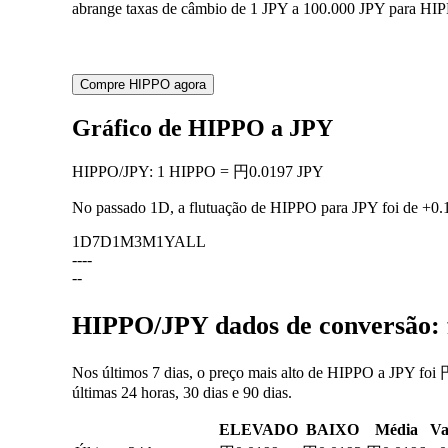
abrange taxas de câmbio de 1 JPY a 100.000 JPY para HIPP
Compre HIPPO agora
Gráfico de HIPPO a JPY
HIPPO
/
JPY
:
1 HIPPO = 円0.0197 JPY
No passado 1D, a flutuação de HIPPO para JPY foi de
+0.
1D
7D
1M
3M
1Y
ALL
--
--
--
HIPPO/JPY dados de conversão: f
Nos últimos 7 dias, o preço mais alto de HIPPO a JPY foi 
últimas 24 horas, 30 dias e 90 dias.
ELEVADO
BAIXO
Média
Va