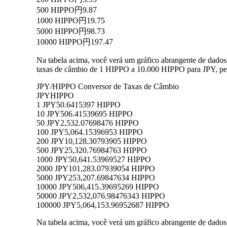
500 HIPPO
円9.87
1000 HIPPO
円19.75
5000 HIPPO
円98.73
10000 HIPPO
円197.47
Na tabela acima, você verá um gráfico abrangente de dado
taxas de câmbio de 1 HIPPO a 10.000 HIPPO para JPY, per
JPY/HIPPO Conversor de Taxas de Câmbio
JPY
HIPPO
1 JPY
50.6415397 HIPPO
10 JPY
506.41539695 HIPPO
50 JPY
2,532.07698476 HIPPO
100 JPY
5,064.15396953 HIPPO
200 JPY
10,128.30793905 HIPPO
500 JPY
25,320.76984763 HIPPO
1000 JPY
50,641.53969527 HIPPO
2000 JPY
101,283.07939054 HIPPO
5000 JPY
253,207.69847634 HIPPO
10000 JPY
506,415.39695269 HIPPO
50000 JPY
2,532,076.98476343 HIPPO
100000 JPY
5,064,153.96952687 HIPPO
Na tabela acima, você verá um gráfico abrangente de dado