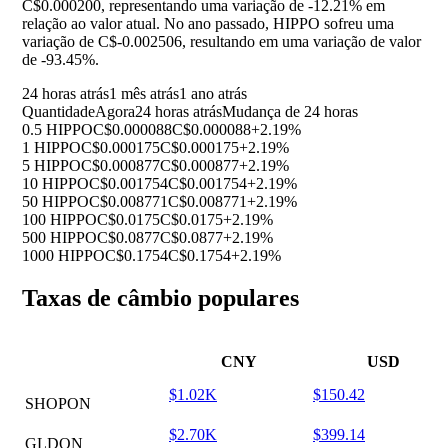
C$0.000200, representando uma variação de
-12.21%
em
relação ao valor atual. No ano passado, HIPPO sofreu uma
variação de C$-0.002506, resultando em uma variação de valor
de
-93.45%
.
24 horas atrás
1 mês atrás
1 ano atrás
Quantidade
Agora
24 horas atrás
Mudança de 24 horas
0.5 HIPPO
C$0.000088
C$0.000088
+2.19%
1 HIPPO
C$0.000175
C$0.000175
+2.19%
5 HIPPO
C$0.000877
C$0.000877
+2.19%
10 HIPPO
C$0.001754
C$0.001754
+2.19%
50 HIPPO
C$0.008771
C$0.008771
+2.19%
100 HIPPO
C$0.0175
C$0.0175
+2.19%
500 HIPPO
C$0.0877
C$0.0877
+2.19%
1000 HIPPO
C$0.1754
C$0.1754
+2.19%
Taxas de câmbio populares
CNY
USD
$1.02K
$150.42
SHOPON
$2.70K
$399.14
GLDON