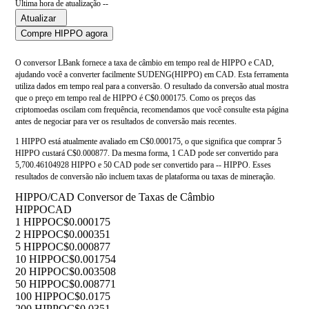
Última hora de atualização --
Atualizar
Compre HIPPO agora
O conversor LBank fornece a taxa de câmbio em tempo real de HIPPO e CAD,
ajudando você a converter facilmente SUDENG(HIPPO) em CAD. Esta ferramenta
utiliza dados em tempo real para a conversão. O resultado da conversão atual mostra
que o preço em tempo real de HIPPO é C$0.000175. Como os preços das
criptomoedas oscilam com frequência, recomendamos que você consulte esta página
antes de negociar para ver os resultados de conversão mais recentes.
1 HIPPO está atualmente avaliado em C$0.000175, o que significa que comprar 5
HIPPO custará C$0.000877. Da mesma forma, 1 CAD pode ser convertido para
5,700.46104928 HIPPO e 50 CAD pode ser convertido para -- HIPPO. Esses
resultados de conversão não incluem taxas de plataforma ou taxas de mineração.
HIPPO/CAD Conversor de Taxas de Câmbio
HIPPO
CAD
1 HIPPO
C$0.000175
2 HIPPO
C$0.000351
5 HIPPO
C$0.000877
10 HIPPO
C$0.001754
20 HIPPO
C$0.003508
50 HIPPO
C$0.008771
100 HIPPO
C$0.0175
200 HIPPO
C$0.0351