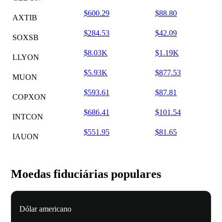
$600.29
$88.80
AXTIB
$284.53
$42.09
SOXSB
$8.03K
$1.19K
LLYON
$5.93K
$877.53
MUON
$593.61
$87.81
COPXON
$686.41
$101.54
INTCON
$551.95
$81.65
IAUON
Moedas fiduciárias populares
Dólar americano