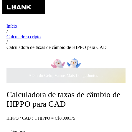
Início
/
Calculadora cripto
/
Calculadora de taxas de câmbio de HIPPO para CAD
Além do Gelo, Vamos Mais Longe Juntos ·
$500.000
ao Dar 
Calculadora de taxas de câmbio de
HIPPO para CAD
HIPPO / CAD：1 HIPPO = C$0.000175
Vou gastar