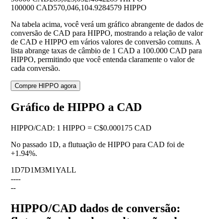
100000 CAD
570,046,104.9284579 HIPPO
Na tabela acima, você verá um gráfico abrangente de dados de
conversão de CAD para HIPPO, mostrando a relação de valor
de CAD e HIPPO em vários valores de conversão comuns. A
lista abrange taxas de câmbio de 1 CAD a 100.000 CAD para
HIPPO, permitindo que você entenda claramente o valor de
cada conversão.
Compre HIPPO agora
Gráfico de HIPPO a CAD
HIPPO
/
CAD
:
1 HIPPO = C$0.000175 CAD
No passado 1D, a flutuação de HIPPO para CAD foi de
+1.94%
.
1D
7D
1M
3M
1Y
ALL
--
--
--
HIPPO/CAD dados de conversão: