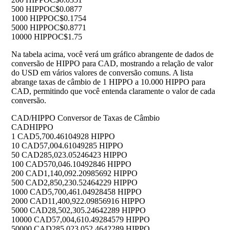
500 HIPPO
C$0.0877
1000 HIPPO
C$0.1754
5000 HIPPO
C$0.8771
10000 HIPPO
C$1.75
Na tabela acima, você verá um gráfico abrangente de dados de
conversão de HIPPO para CAD, mostrando a relação de valor
do USD em vários valores de conversão comuns. A lista
abrange taxas de câmbio de 1 HIPPO a 10.000 HIPPO para
CAD, permitindo que você entenda claramente o valor de cada
conversão.
CAD/HIPPO Conversor de Taxas de Câmbio
CAD
HIPPO
1 CAD
5,700.46104928 HIPPO
10 CAD
57,004.61049285 HIPPO
50 CAD
285,023.05246423 HIPPO
100 CAD
570,046.10492846 HIPPO
200 CAD
1,140,092.20985692 HIPPO
500 CAD
2,850,230.52464229 HIPPO
1000 CAD
5,700,461.04928458 HIPPO
2000 CAD
11,400,922.09856916 HIPPO
5000 CAD
28,502,305.24642289 HIPPO
10000 CAD
57,004,610.49284579 HIPPO
50000 CAD
285,023,052.4642289 HIPPO