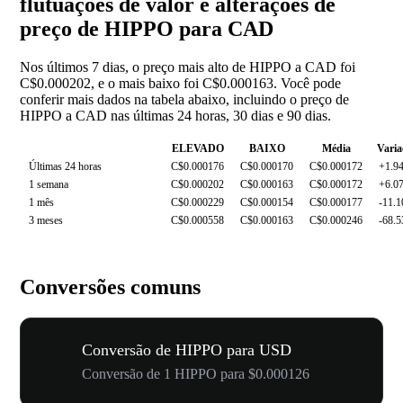
flutuações de valor e alterações de
preço de HIPPO para CAD
Nos últimos 7 dias, o preço mais alto de HIPPO a CAD foi
C$0.000202, e o mais baixo foi C$0.000163. Você pode
conferir mais dados na tabela abaixo, incluindo o preço de
HIPPO a CAD nas últimas 24 horas, 30 dias e 90 dias.
ELEVADO
BAIXO
Média
Varia
Últimas 24 horas
C$0.000176
C$0.000170
C$0.000172
+1.9
1 semana
C$0.000202
C$0.000163
C$0.000172
+6.0
1 mês
C$0.000229
C$0.000154
C$0.000177
-11.
3 meses
C$0.000558
C$0.000163
C$0.000246
-68.
Conversões comuns
Conversão de HIPPO para USD
Conversão de 1 HIPPO para $0.000126