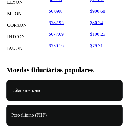
LLYON
$6.09K
$900.68
MUON
$582.95
$86.24
COPXON
$677.69
$100.25
INTCON
$536.16
$79.31
IAUON
Moedas fiduciárias populares
Dólar americano
Peso filipino (PHP)