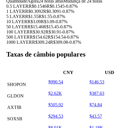
Quantidade
Agora
24 horas atrás
Mudança de 24 horas
0.5 LAYER
R$0.1546
R$0.1545
-0.87%
1 LAYER
R$0.3092
R$0.3091
-0.87%
5 LAYER
R$1.55
R$1.55
-0.87%
10 LAYER
R$3.09
R$3.09
-0.87%
50 LAYER
R$15.46
R$15.45
-0.87%
100 LAYER
R$30.92
R$30.91
-0.87%
500 LAYER
R$154.62
R$154.54
-0.87%
1000 LAYER
R$309.24
R$309.08
-0.87%
Taxas de câmbio populares
CNY
USD
$990.54
$146.53
SHOPON
$2.62K
$387.63
GLDON
$505.92
$74.84
AXTIB
$294.53
$43.57
SOXSB
$8.01K
$1.18K