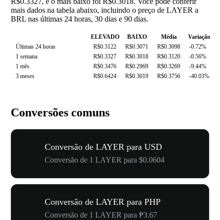
R$0.3327, e o mais baixo foi R$0.3018. Você pode conferir
mais dados na tabela abaixo, incluindo o preço de LAYER a
BRL nas últimas 24 horas, 30 dias e 90 dias.
ELEVADO
BAIXO
Média
Variação
Últimas 24 horas
R$0.3122
R$0.3071
R$0.3098
-0.72%
1 semana
R$0.3327
R$0.3018
R$0.3120
-0.56%
1 mês
R$0.3476
R$0.2969
R$0.3269
-9.44%
3 meses
R$0.6424
R$0.3019
R$0.3756
-40.03%
Conversões comuns
Conversão de LAYER para USD
Conversão de 1 LAYER para $0.0604
Conversão de LAYER para PHP
Conversão de 1 LAYER para ₱3.67