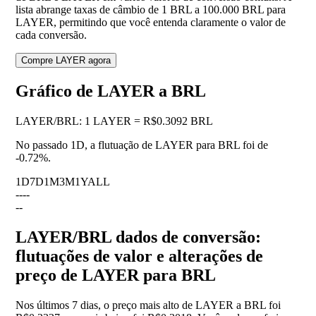
lista abrange taxas de câmbio de 1 BRL a 100.000 BRL para
LAYER, permitindo que você entenda claramente o valor de
cada conversão.
Compre LAYER agora
Gráfico de LAYER a BRL
LAYER
/
BRL
:
1 LAYER = R$0.3092 BRL
No passado 1D, a flutuação de LAYER para BRL foi de
-0.72%
.
1D
7D
1M
3M
1Y
ALL
--
--
--
LAYER/BRL dados de conversão:
flutuações de valor e alterações de
preço de LAYER para BRL
Nos últimos 7 dias, o preço mais alto de LAYER a BRL foi