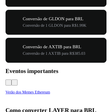
Conversão de GLDON para BRL
Conversão de 1 GLDON para R$1.99K
Conversão de AXTIB para BRL
Conversão de 1 AXTIB para R$385.03
Eventos importantes
Verão dos Memes Ethereum
Ca
Como converter LAYER para BRL