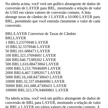
Na tabela acima, você verá um gráfico abrangente de dados de
conversão de LAYER para BRL, mostrando a relação de valor
do USD em vários valores de conversão comuns. A lista
abrange taxas de câmbio de 1 LAYER a 10.000 LAYER para
BRL, permitindo que você entenda claramente o valor de cada
conversão.
BRL/LAYER Conversor de Taxas de Câmbio
BRL
LAYER
1 BRL
3.23376946 LAYER
10 BRL
32.3376946 LAYER
50 BRL
161.688473 LAYER
100 BRL
323.37694601 LAYER
200 BRL
646.75389202 LAYER
500 BRL
1,616.88473004 LAYER
1000 BRL
3,233.76946009 LAYER
2000 BRL
6,467.53892017 LAYER
5000 BRL
16,168.84730043 LAYER
10000 BRL
32,337.69460086 LAYER
50000 BRL
161,688.47300431 LAYER
100000 BRL
323,376.94600861 LAYER
Na tabela acima, você verá um gráfico abrangente de dados de
conversão de BRL para LAYER, mostrando a relação de valor
de BRL e LAYER em vários valores de conversão comuns. A