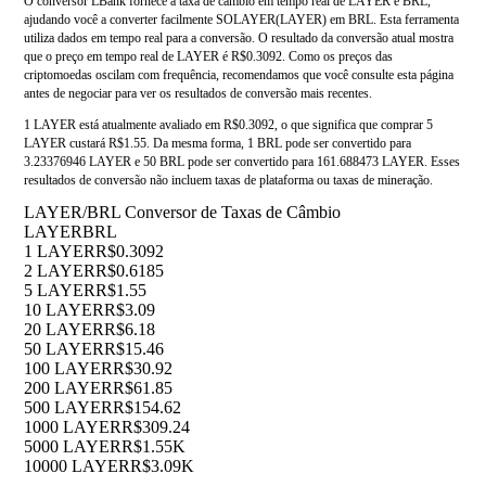
O conversor LBank fornece a taxa de câmbio em tempo real de LAYER e BRL,
ajudando você a converter facilmente SOLAYER(LAYER) em BRL. Esta ferramenta
utiliza dados em tempo real para a conversão. O resultado da conversão atual mostra
que o preço em tempo real de LAYER é R$0.3092. Como os preços das
criptomoedas oscilam com frequência, recomendamos que você consulte esta página
antes de negociar para ver os resultados de conversão mais recentes.
1 LAYER está atualmente avaliado em R$0.3092, o que significa que comprar 5
LAYER custará R$1.55. Da mesma forma, 1 BRL pode ser convertido para
3.23376946 LAYER e 50 BRL pode ser convertido para 161.688473 LAYER. Esses
resultados de conversão não incluem taxas de plataforma ou taxas de mineração.
LAYER/BRL Conversor de Taxas de Câmbio
LAYER
BRL
1 LAYER
R$0.3092
2 LAYER
R$0.6185
5 LAYER
R$1.55
10 LAYER
R$3.09
20 LAYER
R$6.18
50 LAYER
R$15.46
100 LAYER
R$30.92
200 LAYER
R$61.85
500 LAYER
R$154.62
1000 LAYER
R$309.24
5000 LAYER
R$1.55K
10000 LAYER
R$3.09K