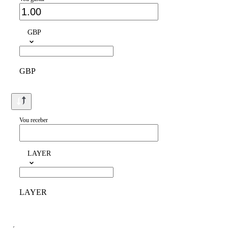
GBP
GBP
Vou receber
LAYER
LAYER