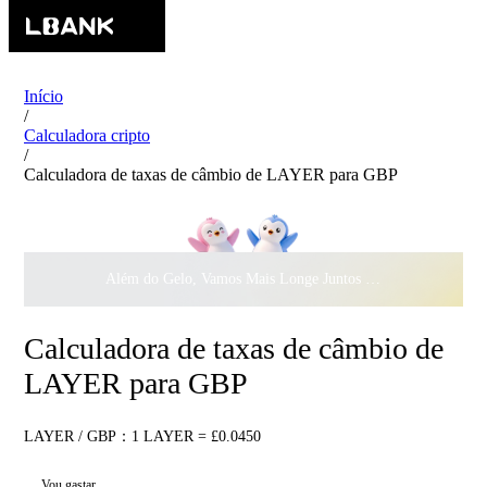
Início
/
Calculadora cripto
/
Calculadora de taxas de câmbio de LAYER para GBP
Além do Gelo, Vamos Mais Longe Juntos ·
$500.000
ao Dar 
Calculadora de taxas de câmbio de
LAYER para GBP
LAYER / GBP：1 LAYER = £0.0450
Vou gastar