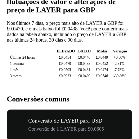
flutuações de valor e alterações de
preço de LAYER para GBP
Nos últimos 7 dias, o preço mais alto de LAYER a GBP foi
£0.0470, e o mais baixo foi £0.0438. Você pode conferir mais
dados na tabela abaixo, incluindo o preço de LAYER a GBP
nas últimas 24 horas, 30 dias e 90 dias.
ELEVADO
BAIXO
Média
Variação
Últimas 24 horas
£0.0454
£0.0446
£0.0449
+0.50%
1 semana
£0.0470
£0.0438
£0.0452
-2.31%
1 mês
£0.0505
£0.0431
£0.0474
-7.73%
3 meses
£0.0933
£0.0439
£0.0546
-39.86%
Conversões comuns
Conversão de LAYER para USD
Conversão de 1 LAYER para $0.0605