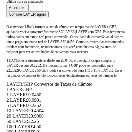
Última hora de atualização --
Atualizar
Compre LAYER agora
O conversor LBank fornece a taxa de câmbio em tempo real de LAYER e GBP,
ajudando você a converter facilmente SOLAYER(LAYER) em GBP. Esta ferramenta
utiliza dados em tempo real para a conversão. O resultado da conversão atual mostra
que o preço em tempo real de LAYER é £0.0450. Como os preços das criptomoedas
oscilam com frequência, recomendamos que você consulte esta página antes de
negociar para ver os resultados de conversão mais recentes.
1 LAYER está atualmente avaliado em £0.0450, o que significa que comprar 5
LAYER custará £0.2252. Da mesma forma, 1 GBP pode ser convertido para
22.202296 LAYER e 50 GBP pode ser convertido para 1,110.1148 LAYER. Esses
resultados de conversão não incluem taxas de plataforma ou taxas de mineração.
LAYER/GBP Conversor de Taxas de Câmbio
LAYER
GBP
1 LAYER
£0.0450
2 LAYER
£0.0901
5 LAYER
£0.2252
10 LAYER
£0.4504
20 LAYER
£0.9008
50 LAYER
£2.25
100 LAYER
£4.50
200 LAYER
£9.01