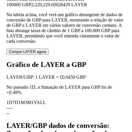
100000 GBP
2,220,229.60026429 LAYER
Na tabela acima, você verá um gráfico abrangente de dados de
conversão de GBP para LAYER, mostrando a relação de valor
de GBP e LAYER em vários valores de conversão comuns. A
lista abrange taxas de câmbio de 1 GBP a 100.000 GBP para
LAYER, permitindo que você entenda claramente o valor de
cada conversão.
Compre LAYER agora
Gráfico de LAYER a GBP
LAYER
/
GBP
:
1 LAYER = £0.0450 GBP
No passado 1D, a flutuação de LAYER para GBP foi de
+0.49%
.
1D
7D
1M
3M
1Y
ALL
--
--
--
LAYER/GBP dados de conversão: