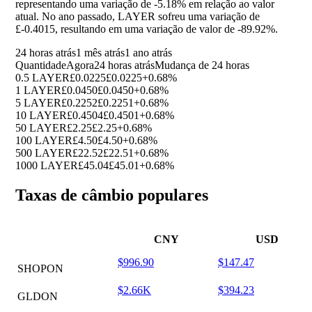
representando uma variação de
-5.18%
em relação ao valor
atual. No ano passado, LAYER sofreu uma variação de
£-0.4015, resultando em uma variação de valor de
-89.92%
.
24 horas atrás
1 mês atrás
1 ano atrás
Quantidade
Agora
24 horas atrás
Mudança de 24 horas
0.5 LAYER
£0.0225
£0.0225
+0.68%
1 LAYER
£0.0450
£0.0450
+0.68%
5 LAYER
£0.2252
£0.2251
+0.68%
10 LAYER
£0.4504
£0.4501
+0.68%
50 LAYER
£2.25
£2.25
+0.68%
100 LAYER
£4.50
£4.50
+0.68%
500 LAYER
£22.52
£22.51
+0.68%
1000 LAYER
£45.04
£45.01
+0.68%
Taxas de câmbio populares
CNY
USD
$996.90
$147.47
SHOPON
$2.66K
$394.23
GLDON