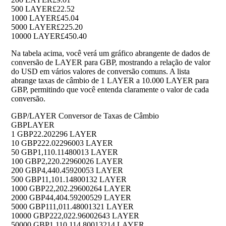
500 LAYER
£22.52
1000 LAYER
£45.04
5000 LAYER
£225.20
10000 LAYER
£450.40
Na tabela acima, você verá um gráfico abrangente de dados de
conversão de LAYER para GBP, mostrando a relação de valor
do USD em vários valores de conversão comuns. A lista
abrange taxas de câmbio de 1 LAYER a 10.000 LAYER para
GBP, permitindo que você entenda claramente o valor de cada
conversão.
GBP/LAYER Conversor de Taxas de Câmbio
GBP
LAYER
1 GBP
22.202296 LAYER
10 GBP
222.02296003 LAYER
50 GBP
1,110.11480013 LAYER
100 GBP
2,220.22960026 LAYER
200 GBP
4,440.45920053 LAYER
500 GBP
11,101.14800132 LAYER
1000 GBP
22,202.29600264 LAYER
2000 GBP
44,404.59200529 LAYER
5000 GBP
111,011.48001321 LAYER
10000 GBP
222,022.96002643 LAYER
50000 GBP
1,110,114.80013214 LAYER