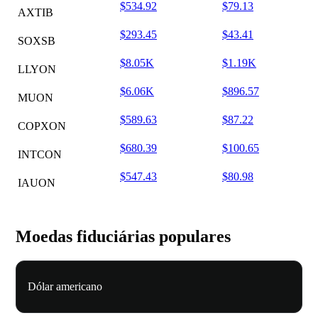
$534.92
$79.13
AXTIB
$293.45
$43.41
SOXSB
$8.05K
$1.19K
LLYON
$6.06K
$896.57
MUON
$589.63
$87.22
COPXON
$680.39
$100.65
INTCON
$547.43
$80.98
IAUON
Moedas fiduciárias populares
Dólar americano