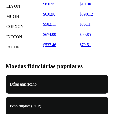
$8.02K
$1.19K
LLYON
$6.02K
$890.12
MUON
$582.11
$86.11
COPXON
$674.99
$99.85
INTCON
$537.46
$79.51
IAUON
Moedas fiduciárias populares
Dólar americano
Peso filipino (PHP)