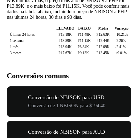
Nos últimos 7 dias, o preço mais alto de NBISON a PHP foi
₱13.89K, e o mais baixo foi ₱11.15K. Você pode conferir mais
dados na tabela abaixo, incluindo o preço de NBISON a PHP
nas últimas 24 horas, 30 dias e 90 dias.
ELEVADO
BAIXO
Média
Variação
Últimas 24 horas
₱13.18K
₱11.48K
₱12.63K
-10.21%
1 semana
₱13.89K
₱11.15K
₱12.44K
-2.26%
1 mês
₱13.94K
₱8.84K
₱12.09K
-2.41%
3 meses
₱17.67K
₱9.13K
₱13.45K
+9.01%
Conversões comuns
Conversão de NBISON para USD
Conversão de 1 NBISON para $194.40
Conversão de NBISON para AUD