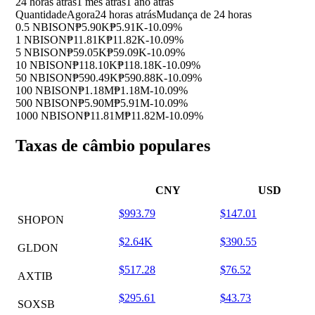
24 horas atrás
1 mês atrás
1 ano atrás
Quantidade
Agora
24 horas atrás
Mudança de 24 horas
0.5 NBISON
₱5.90K
₱5.91K
-10.09%
1 NBISON
₱11.81K
₱11.82K
-10.09%
5 NBISON
₱59.05K
₱59.09K
-10.09%
10 NBISON
₱118.10K
₱118.18K
-10.09%
50 NBISON
₱590.49K
₱590.88K
-10.09%
100 NBISON
₱1.18M
₱1.18M
-10.09%
500 NBISON
₱5.90M
₱5.91M
-10.09%
1000 NBISON
₱11.81M
₱11.82M
-10.09%
Taxas de câmbio populares
CNY
USD
$993.79
$147.01
SHOPON
$2.64K
$390.55
GLDON
$517.28
$76.52
AXTIB
$295.61
$43.73
SOXSB