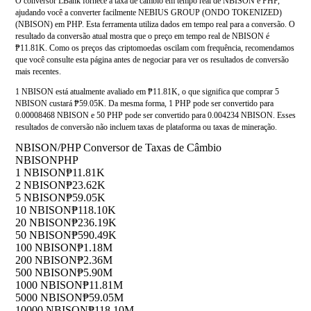
O conversor LBank fornece a taxa de câmbio em tempo real de NBISON e PHP,
ajudando você a converter facilmente NEBIUS GROUP (ONDO TOKENIZED)
(NBISON) em PHP. Esta ferramenta utiliza dados em tempo real para a conversão. O
resultado da conversão atual mostra que o preço em tempo real de NBISON é
₱11.81K. Como os preços das criptomoedas oscilam com frequência, recomendamos
que você consulte esta página antes de negociar para ver os resultados de conversão
mais recentes.
1 NBISON está atualmente avaliado em ₱11.81K, o que significa que comprar 5
NBISON custará ₱59.05K. Da mesma forma, 1 PHP pode ser convertido para
0.00008468 NBISON e 50 PHP pode ser convertido para 0.004234 NBISON. Esses
resultados de conversão não incluem taxas de plataforma ou taxas de mineração.
NBISON/PHP Conversor de Taxas de Câmbio
NBISON
PHP
1 NBISON
₱11.81K
2 NBISON
₱23.62K
5 NBISON
₱59.05K
10 NBISON
₱118.10K
20 NBISON
₱236.19K
50 NBISON
₱590.49K
100 NBISON
₱1.18M
200 NBISON
₱2.36M
500 NBISON
₱5.90M
1000 NBISON
₱11.81M
5000 NBISON
₱59.05M
10000 NBISON
₱118.10M