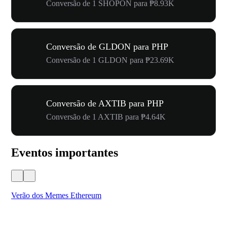
Conversão de 1 SHOPON para ₱8.93K
Conversão de GLDON para PHP
Conversão de 1 GLDON para ₱23.69K
Conversão de AXTIB para PHP
Conversão de 1 AXTIB para ₱4.64K
Eventos importantes
Verão dos Memes Ethereum
Ca