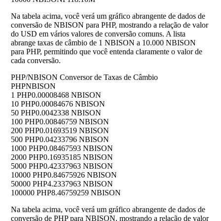
Na tabela acima, você verá um gráfico abrangente de dados de
conversão de NBISON para PHP, mostrando a relação de valor
do USD em vários valores de conversão comuns. A lista
abrange taxas de câmbio de 1 NBISON a 10.000 NBISON
para PHP, permitindo que você entenda claramente o valor de
cada conversão.
PHP/NBISON Conversor de Taxas de Câmbio
PHP
NBISON
1 PHP
0.00008468 NBISON
10 PHP
0.00084676 NBISON
50 PHP
0.0042338 NBISON
100 PHP
0.00846759 NBISON
200 PHP
0.01693519 NBISON
500 PHP
0.04233796 NBISON
1000 PHP
0.08467593 NBISON
2000 PHP
0.16935185 NBISON
5000 PHP
0.42337963 NBISON
10000 PHP
0.84675926 NBISON
50000 PHP
4.2337963 NBISON
100000 PHP
8.46759259 NBISON
Na tabela acima, você verá um gráfico abrangente de dados de
conversão de PHP para NBISON, mostrando a relação de valor